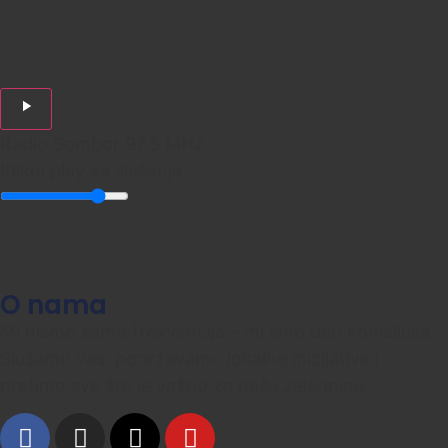
Radio Sombor 97,5 MHz
Klikni play za slušanje
O nama
Mi nismo samo frekvencija – mi smo deo komšiluka.
Slušamo vas, podržavamo lokalne inicijative i
pratimo sve što je važno za našu zajednicu.