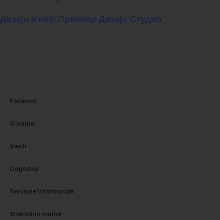
Дизајн и веб: Премиер Дизајн Студио
Početna
O nama
Vesti
Događaji
Servisne informacije
Slobodno vreme