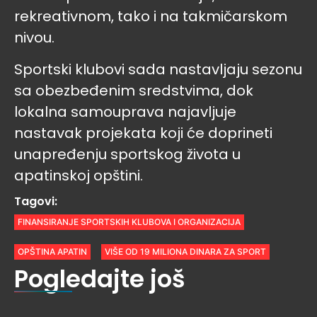
rekreativnom, tako i na takmičarskom
nivou.
Sportski klubovi sada nastavljaju sezonu
sa obezbeđenim sredstvima, dok
lokalna samouprava najavljuje
nastavak projekata koji će doprineti
unapređenju sportskog života u
apatinskoj opštini.
Tagovi:
FINANSIRANJE SPORTSKIH KLUBOVA I ORGANIZACIJA
OPŠTINA APATIN
VIŠE OD 19 MILIONA DINARA ZA SPORT
Pogledajte još