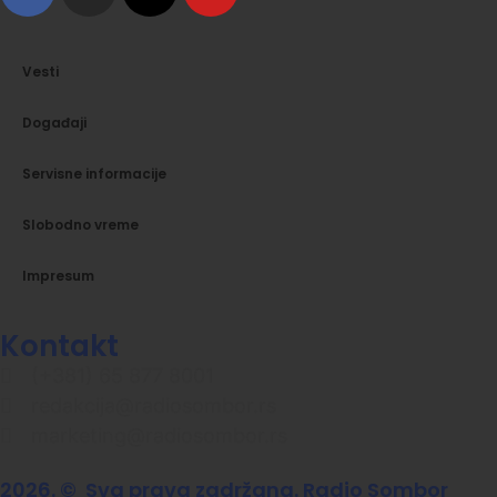
Vesti
Događaji
Servisne informacije
Slobodno vreme
Impresum
Kontakt
(+381) 65 877 8001
redakcija@radiosombor.rs
marketing@radiosombor.rs
2026. © Sva prava zadržana. Radio Sombor