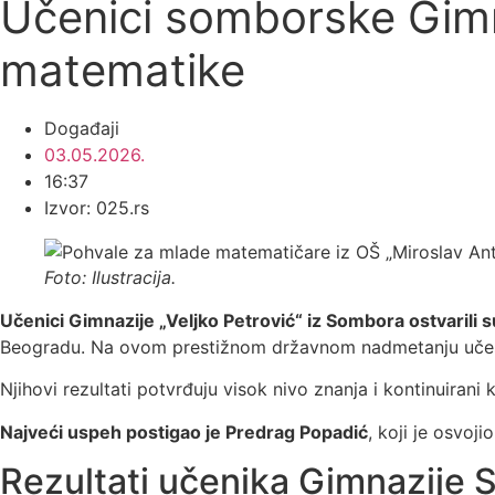
Učenici somborske Gimnaz
matematike
Događaji
03.05.2026.
16:37
Izvor: 025.rs
Foto: Ilustracija.
Učenici Gimnazije „Veljko Petrović“ iz Sombora ostvarili s
Beogradu. Na ovom prestižnom državnom nadmetanju učes
Njihovi rezultati potvrđuju visok nivo znanja i kontinuirani 
Najveći uspeh postigao je Predrag Popadić
, koji je osvoj
Rezultati učenika Gimnazije 