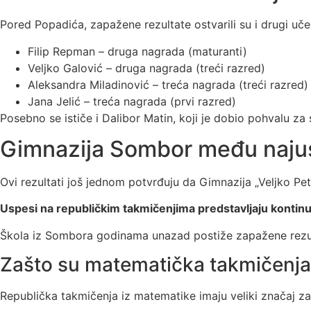
Pored Popadića, zapažene rezultate ostvarili su i drugi uče
Filip Repman – druga nagrada (maturanti)
Veljko Galović – druga nagrada (treći razred)
Aleksandra Miladinović – treća nagrada (treći razred)
Jana Jelić – treća nagrada (prvi razred)
Posebno se ističe i Dalibor Matin, koji je dobio pohvalu za
Gimnazija Sombor među najusp
Ovi rezultati još jednom potvrđuju da Gimnazija „Veljko Pe
Uspesi na republičkim takmičenjima predstavljaju kontinui
Škola iz Sombora godinama unazad postiže zapažene rezult
Zašto su matematička takmičenja
Republička takmičenja iz matematike imaju veliki značaj z