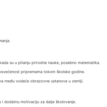
nanja.
a kada su u pitanju prirodne nauke, posebno matematika.
 posvećenost pripremama tokom školske godine.
ava među vodeće obrazovne ustanove u zemlji.
 i dodatnu motivaciju za dalje školovanje.