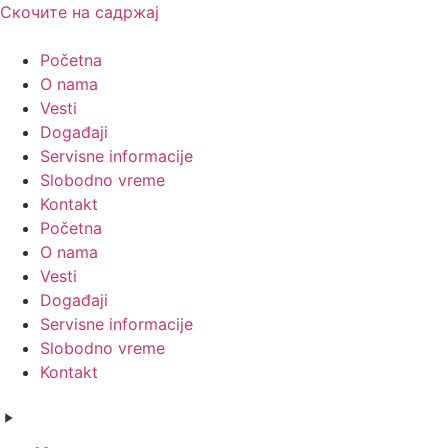
Скочите на садржај
Početna
O nama
Vesti
Događaji
Servisne informacije
Slobodno vreme
Kontakt
Početna
O nama
Vesti
Događaji
Servisne informacije
Slobodno vreme
Kontakt