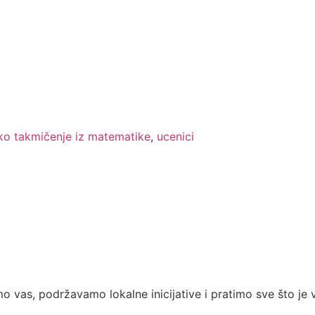
ko takmičenje iz matematike
,
ucenici
 vas, podržavamo lokalne inicijative i pratimo sve što je 