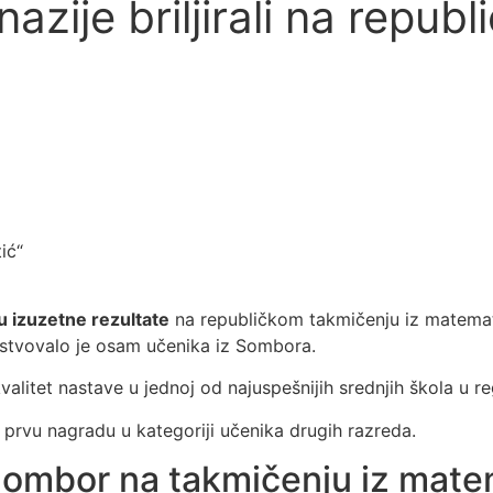
ije briljirali na republ
u izuzetne rezultate
na republičkom takmičenju iz matemat
tvovalo je osam učenika iz Sombora.
kvalitet nastave u jednoj od najuspešnijih srednjih škola u r
io prvu nagradu u kategoriji učenika drugih razreda.
Sombor na takmičenju iz mate