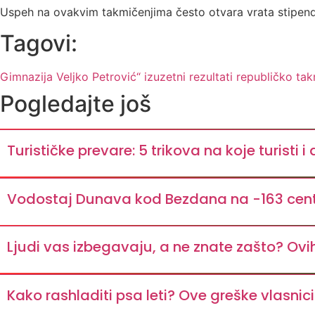
Uspeh na ovakvim takmičenjima često otvara vrata stipen
Tagovi:
Gimnazija Veljko Petrović“
izuzetni rezultati
republičko tak
Pogledajte još
Turističke prevare: 5 trikova na koje turisti i
Vodostaj Dunava kod Bezdana na -163 cen
Ljudi vas izbegavaju, a ne znate zašto? Ovi
Kako rashladiti psa leti? Ove greške vlasnic