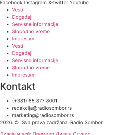
Facebook
Instagram
X-twitter
Youtube
Vesti
Događaji
Servisne informacije
Slobodno vreme
Impresum
Vesti
Događaji
Servisne informacije
Slobodno vreme
Impresum
Kontakt
(+381) 65 877 8001
redakcija@radiosombor.rs
marketing@radiosombor.rs
2026. © Sva prava zadržana. Radio Sombor
Дизајн и веб: Премиер Дизајн Студио