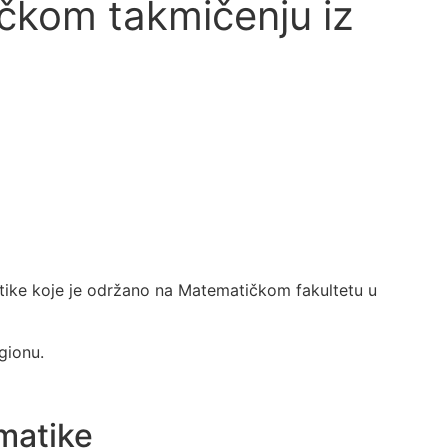
ičkom takmičenju iz
ike koje je održano na Matematičkom fakultetu u
egionu.
matike