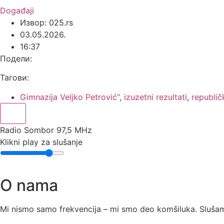
Događaji
Извор: 025.rs
03.05.2026.
16:37
Подели:
Тагови:
Gimnazija Veljko Petrović“
,
izuzetni rezultati
,
republič
Radio Sombor 97,5 MHz
Klikni play za slušanje
O nama
Mi nismo samo frekvencija – mi smo deo komšiluka. Slušamo