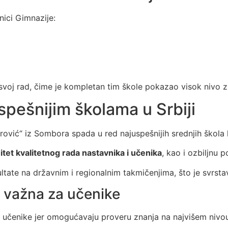
nici Gimnazije:
 svoj rad, čime je kompletan tim škole pokazao visok nivo z
ešnijim školama u Srbiji
trović“ iz Sombora spada u red najuspešnijih srednjih škol
tet kvalitetnog rada nastavnika i učenika
, kao i ozbiljnu
ate na državnim i regionalnim takmičenjima, što je svrst
 važna za učenike
a učenike jer omogućavaju proveru znanja na najvišem nivou