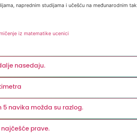
dijama, naprednim studijama i učešću na međunarodnim tak
mičenje iz matematike
ucenici
 dalje nasedaju.
timetra
h 5 navika možda su razlog.
i najčešće prave.