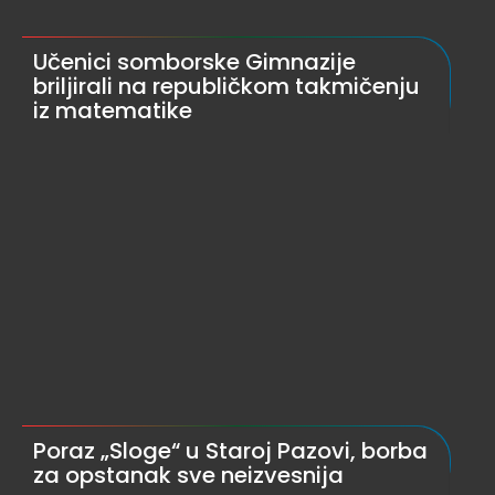
Učenici somborske Gimnazije
briljirali na republičkom takmičenju
iz matematike
Poraz „Sloge“ u Staroj Pazovi, borba
za opstanak sve neizvesnija