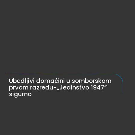
Ubedljivi domaćini u somborskom
prvom razredu-„Jedinstvo 1947“
sigurno