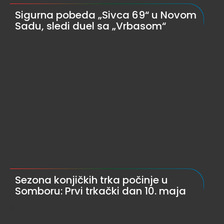
Sigurna pobeda „Sivca 69“ u Novom
Sadu, sledi duel sa „Vrbasom“
Sezona konjičkih trka počinje u
Somboru: Prvi trkački dan 10. maja