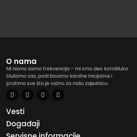
O nama
Mi nismo samo frekvencija – mi smo deo komšiluka.
Slušamo vas, podržavamo lokalne inicijative i
pratimo sve što je važno za našu zajednicu.
Vesti
Događaji
Servisne informacije