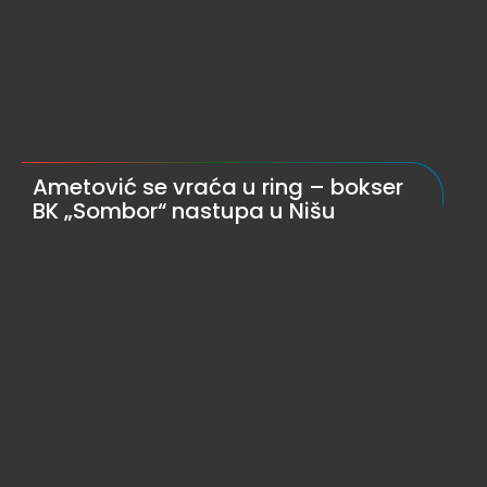
Ametović se vraća u ring – bokser
BK „Sombor“ nastupa u Nišu