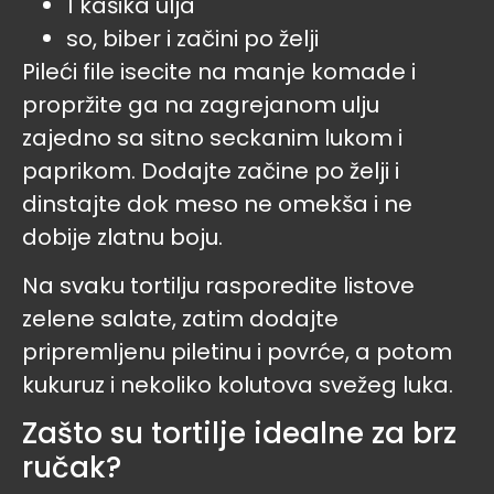
1 kašika ulja
so, biber i začini po želji
Pileći file isecite na manje komade i
propržite ga na zagrejanom ulju
zajedno sa sitno seckanim lukom i
paprikom. Dodajte začine po želji i
dinstajte dok meso ne omekša i ne
dobije zlatnu boju.
Na svaku tortilju rasporedite listove
zelene salate, zatim dodajte
pripremljenu piletinu i povrće, a potom
kukuruz i nekoliko kolutova svežeg luka.
Zašto su tortilje idealne za brz
ručak?