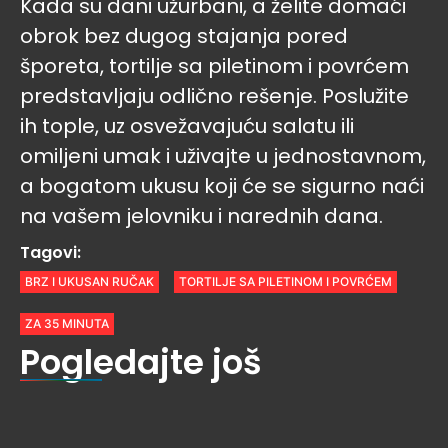
Kada su dani užurbani, a želite domaći
obrok bez dugog stajanja pored
šporeta, tortilje sa piletinom i povrćem
predstavljaju odlično rešenje. Poslužite
ih tople, uz osvežavajuću salatu ili
omiljeni umak i uživajte u jednostavnom,
a bogatom ukusu koji će se sigurno naći
na vašem jelovniku i narednih dana.
Tagovi:
BRZ I UKUSAN RUČAK
TORTILJE SA PILETINOM I POVRĆEM
ZA 35 MINUTA
Pogledajte još