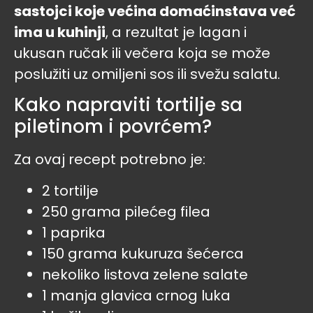
sastojci koje većina domaćinstava već
ima u kuhinji
, a rezultat je lagan i
ukusan ručak ili večera koja se može
poslužiti uz omiljeni sos ili svežu salatu.
Kako napraviti tortilje sa
piletinom i povrćem?
Za ovaj recept potrebno je:
2 tortilje
250 grama pilećeg filea
1 paprika
150 grama kukuruza šećerca
nekoliko listova zelene salate
1 manja glavica crnog luka