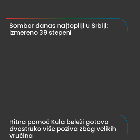
Sombor danas najtopliji u Srbiji:
Izmereno 39 stepeni
Hitna pomoć Kula beleži gotovo
dvostruko više poziva zbog velikih
vrućina