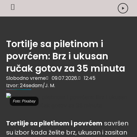
Tortilje sa piletinom i
povrćem: Brz i ukusan
ručak gotov za 35 minuta
Slobodno vreme
09.07.2026.
12:45
Izvor: 24sedam/J. M.
Foto: Pixabay
Tortilje sa piletinom i povrćem
savršen
su izbor kada želite brz, ukusan i zasitan