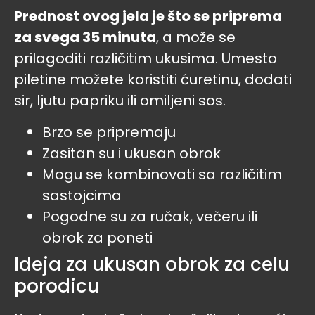
Prednost ovog jela je što se priprema
za svega 35 minuta
, a može se
prilagoditi različitim ukusima. Umesto
piletine možete koristiti ćuretinu, dodati
sir, ljutu papriku ili omiljeni sos.
Brzo se pripremaju
Zasitan su i ukusan obrok
Mogu se kombinovati sa različitim
sastojcima
Pogodne su za ručak, večeru ili
obrok za poneti
Ideja za ukusan obrok za celu
porodicu