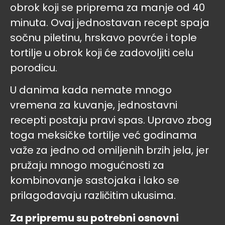
obrok koji se priprema za manje od 40
minuta. Ovaj jednostavan recept spaja
sočnu piletinu, hrskavo povrće i tople
tortilje u obrok koji će zadovoljiti celu
porodicu.
U danima kada nemate mnogo
vremena za kuvanje, jednostavni
recepti postaju pravi spas. Upravo zbog
toga meksičke tortilje već godinama
važe za jedno od omiljenih brzih jela, jer
pružaju mnogo mogućnosti za
kombinovanje sastojaka i lako se
prilagođavaju različitim ukusima.
Za pripremu su potrebni osnovni