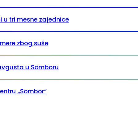
i u tri mesne zajednice
 mere zbog suše
3. avgusta u Somboru
centru „Sombor“