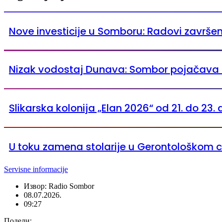
Nove investicije u Somboru: Radovi završen
Nizak vodostaj Dunava: Sombor pojačava
Slikarska kolonija „Elan 2026“ od 21. do 2
U toku zamena stolarije u Gerontološkom 
Servisne informacije
Извор: Radio Sombor
08.07.2026.
09:27
Подели: