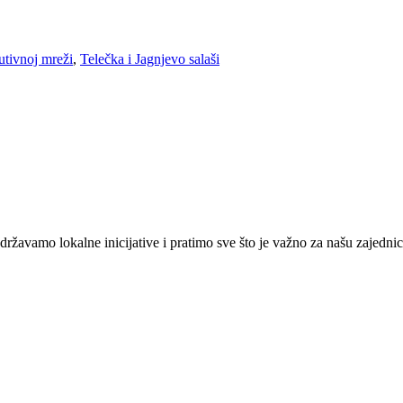
butivnoj mreži
,
Telečka i Jagnjevo salaši
žavamo lokalne inicijative i pratimo sve što je važno za našu zajednic