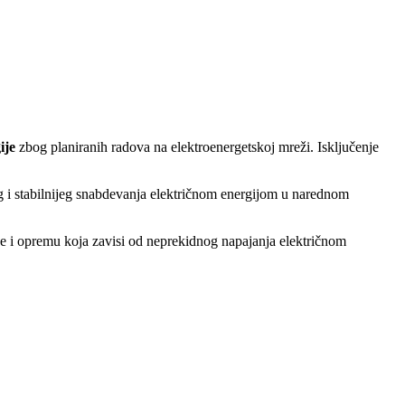
ije
zbog planiranih radova na elektroenergetskoj mreži. Isključenje
g i stabilnijeg snabdevanja električnom energijom u narednom
je i opremu koja zavisi od neprekidnog napajanja električnom