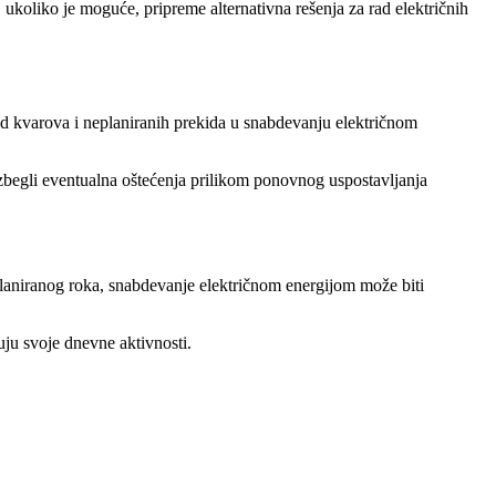
ukoliko je moguće, pripreme alternativna rešenja za rad električnih
 od kvarova i neplaniranih prekida u snabdevanju električnom
i izbegli eventualna oštećenja prilikom ponovnog uspostavljanja
 planiranog roka, snabdevanje električnom energijom može biti
ju svoje dnevne aktivnosti.