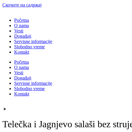
Скочите на садржај
Početna
O nama
Vesti
Događaji
Servisne informacije
Slobodno vreme
Kontakt
Početna
O nama
Vesti
Događaji
Servisne informacije
Slobodno vreme
Kontakt
Telečka i Jagnjevo salaši bez stru