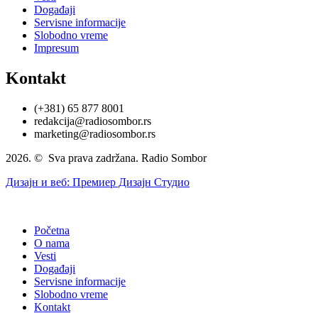
Događaji
Servisne informacije
Slobodno vreme
Impresum
Kontakt
(+381) 65 877 8001
redakcija@radiosombor.rs
marketing@radiosombor.rs
2026. © Sva prava zadržana. Radio Sombor
Дизајн и веб: Премиер Дизајн Студио
Početna
O nama
Vesti
Događaji
Servisne informacije
Slobodno vreme
Kontakt