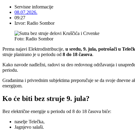
Servisne informacije
08.07.2026.
09:27
Izvor: Radio Sombor
Foto: Radio Sombor
Prema najavi Elektrodistribucije,
u sredu, 9. jula, potrošači u Teleč
struje planirano je u periodu od
8 do 18 časova
.
Kako navode nadležni, radovi su deo redovnog održavanja i unapređenj
periodu.
Građanima i privrednim subjektima preporučuje se da svoje dnevne ak
energijom.
Ko će biti bez struje 9. jula?
Bez električne energije u periodu od 8 do 18 časova biće:
naselje Telečka,
Jagnjevo salaši.