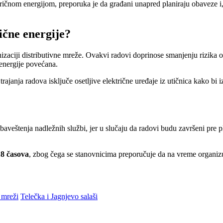
ičnom energijom, preporuka je da građani unapred planiraju obaveze i, 
ične energije?
nizaciji distributivne mreže. Ovakvi radovi doprinose smanjenju rizika
 energije povećana.
trajanja radova isključe osetljive električne uređaje iz utičnica kako b
baveštenja nadležnih službi, jer u slučaju da radovi budu završeni pre
18 časova
, zbog čega se stanovnicima preporučuje da na vreme organizu
j mreži
Telečka i Jagnjevo salaši