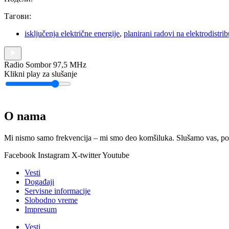
Тагови:
isključenja električne energije
,
planirani radovi na elektrodistri
Radio Sombor 97,5 MHz
Klikni play za slušanje
O nama
Mi nismo samo frekvencija – mi smo deo komšiluka. Slušamo vas, podr
Facebook
Instagram
X-twitter
Youtube
Vesti
Događaji
Servisne informacije
Slobodno vreme
Impresum
Vesti