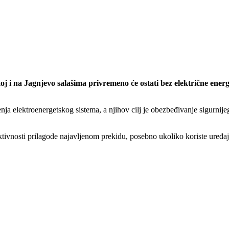
koj i na Jagnjevo salašima privremeno će ostati bez električne energ
a elektroenergetskog sistema, a njihov cilj je obezbeđivanje sigurnije
tivnosti prilagode najavljenom prekidu, posebno ukoliko koriste uređa