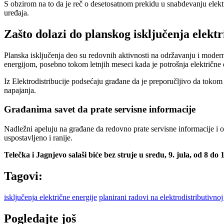
S obzirom na to da je reč o desetosatnom prekidu u snabdevanju elektr
uređaja.
Zašto dolazi do planskog isključenja elektr
Planska isključenja deo su redovnih aktivnosti na održavanju i moder
energijom, posebno tokom letnjih meseci kada je potrošnja električne
Iz Elektrodistribucije podsećaju građane da je preporučljivo da tokom 
napajanja.
Građanima savet da prate servisne informacije
Nadležni apeluju na građane da redovno prate servisne informacije i o
uspostavljeno i ranije.
Telečka i Jagnjevo salaši biće bez struje u sredu, 9. jula, od 8 do 
Tagovi:
isključenja električne energije
planirani radovi na elektrodistributivno
Pogledajte još