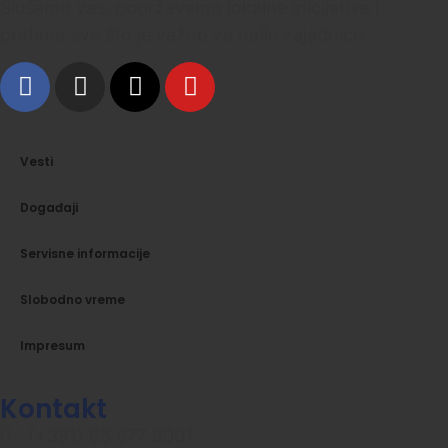
Slušamo vas, podržavamo lokalne inicijative i
pratimo sve što je važno za našu zajednicu.
Vesti
Događaji
Servisne informacije
Slobodno vreme
Impresum
Kontakt
(+381) 65 877 8001