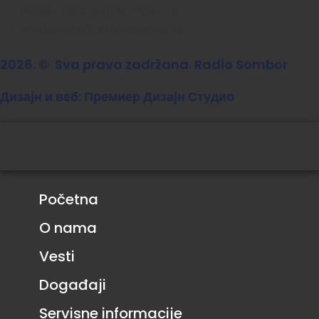
redakcija@radiosombor.rs
marketing@radiosombor.rs
2026. © Sva prava zadržana. Radio Sombor
Дизајн и веб: Премиер Дизајн Студио
Početna
O nama
Vesti
Događaji
Servisne informacije