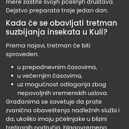
mere zaštite svojih pčelinjih društava.
Dejstvo preparata traje jedan dan.
Kada će se obavljati tretman
suzbijanja insekata u Kuli?
Prema najavi, tretman će biti
sproveden:
u prepodnevnim časovima,
u večernjim časovima,
uz mogućnost odlaganja zbog
nepovoljnih vremenskih uslova.
Građanima se savetuje da prate
zvanična obaveštenja nadležnih službi i
da, ukoliko imaju pčelinjake u blizini
tretiranih područja, blagovremeno