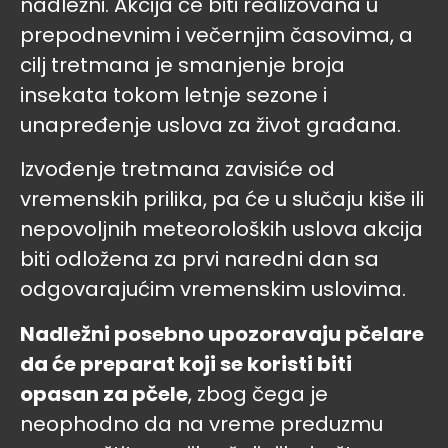
nadležni. Akcija će biti realizovana u
prepodnevnim i večernjim časovima, a
cilj tretmana je smanjenje broja
insekata tokom letnje sezone i
unapređenje uslova za život građana.
Izvođenje tretmana zavisiće od
vremenskih prilika, pa će u slučaju kiše ili
nepovoljnih meteoroloških uslova akcija
biti odložena za prvi naredni dan sa
odgovarajućim vremenskim uslovima.
Nadležni posebno upozoravaju pčelare
da će preparat koji se koristi biti
opasan za pčele
, zbog čega je
neophodno da na vreme preduzmu