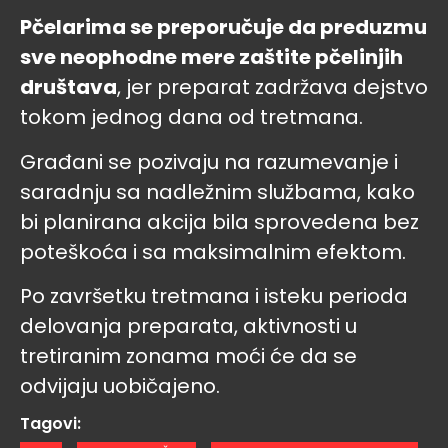
Pčelarima se preporučuje da preduzmu
sve neophodne mere zaštite pčelinjih
društava
, jer preparat zadržava dejstvo
tokom jednog dana od tretmana.
Građani se pozivaju na razumevanje i
saradnju sa nadležnim službama, kako
bi planirana akcija bila sprovedena bez
poteškoća i sa maksimalnim efektom.
Po završetku tretmana i isteku perioda
delovanja preparata, aktivnosti u
tretiranim zonama moći će da se
odvijaju uobičajeno.
Tagovi: