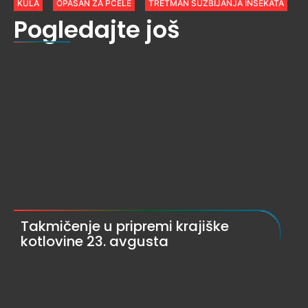
KULA
OPASAN ZA PČELE
TRETMAN SUZBIJANJA INSEKATA
Pogledajte još
Takmičenje u pripremi krajiške
kotlovine 23. avgusta