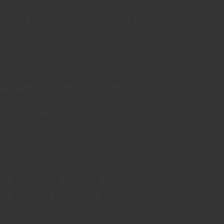
u većini slučajeva ne podržava. Kolekcionari
ion Store prodavnice za konzole PS3 i PS Vita.
je tokom jula 2027. godine.
ne servise, dok starije platforme polako odlaze
ion ekosistem
. Dok će jedni pozdraviti veću
ne kutijama omiljenih igara. Jedno je sigurno –