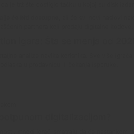
 je tržište dostiglo tačku u kojoj su disk izda
alje će biti dostupne
, ali će svi novi naslovi na
ašćenih partnera koji prodaju digitalne kodove.
tion igara: Šta se menja od 202
ljne analize navika korisnika. Sve više igrača 
dlaska u prodavnicu ili čekanja isporuke.
otekom
 potpunom digitalizacijom?
dnosti, mnogi igrači smatraju da će nestankom d