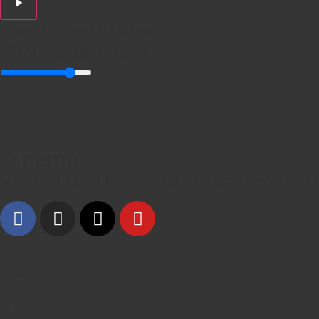
Radio Sombor 97,5 MHz
Klikni play za slušanje
O nama
Mi nismo samo frekvencija – mi smo deo komšilu
Vesti
Događaji