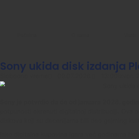
Početna
O nama
Vesti
Sony ukida disk izdanja Pl
Slobodno vreme
09.07.2026.
13:00
Izvor:
Sony je potvrdio da će od januara 2028. godine
potpunosti okrenuti digitalnoj distribuciji. Ova
diskova koji su decenijama bili deo gejming kul
Iako digitalna kupovina igara već godinama belež