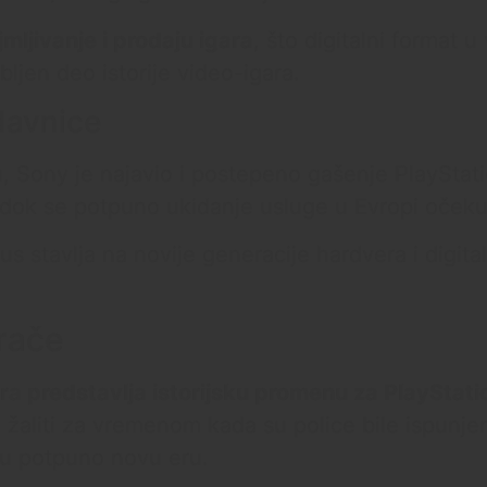
ljivanje i prodaju igara
, što digitalni format 
ljen deo istorije video-igara.
davnice
u, Sony je najavio i postepeno gašenje PlayStat
dok se potpuno ukidanje usluge u Evropi očeku
 stavlja na novije generacije hardvera i digital
grače
gara predstavlja istorijsku promenu za PlayStat
e žaliti za vremenom kada su police bile ispunje
 u potpuno novu eru.