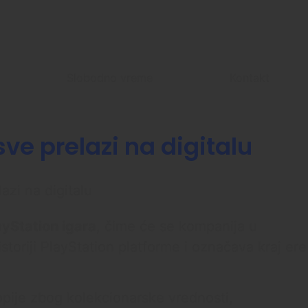
Slobodno vreme
Kontakt
ve prelazi na digitalu
ayStation igara
, čime će se kompanija u
storiji PlayStation platforme i označava kraj ere
kopije zbog kolekcionarske vrednosti,