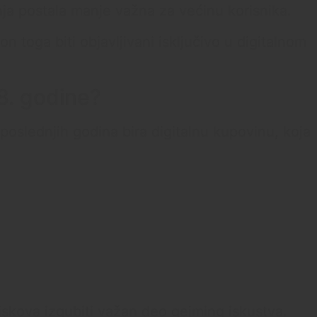
nja postala manje važna za većinu korisnika.
kon toga biti objavljivani isključivo u digitalnom
8. godine?
poslednjih godina bira digitalnu kupovinu, koja
iskova izgubiti važan deo gejming iskustva.