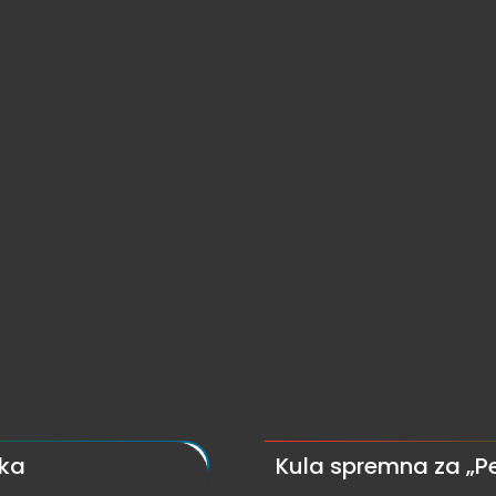
rka
Kula spremna za „Pe