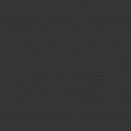
mogućnosti razmene i preprodaje. Sony smatra da
Do početka 2028. godine disk verzije igara i d
obliku putem PlayStation Store prodavnice i ovl
Sony ukida disk izdanja PlaySta
Kompanija navodi da je odluka doneta nakon deta
omogućava trenutno preuzimanje sadržaja bez o
Brža kupovina i preuzimanje igara
Nema potrebe za fizičkim diskovima
Veća dostupnost sadržaja putem interneta
Jednostavnije upravljanje digitalnom bibli
Zašto gejmeri nisu oduševljeni
Iako digitalna distribucija donosi određene pre