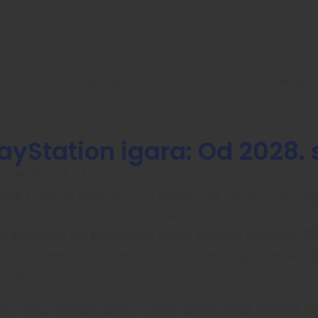
Događaji
Servisne informacije
ayStation igara: Od 2028. s
 24sedam/J. M.
Foto: Unsplash
 prestati da proizvodi nova fizička izdanja Pl
 odluka predstavlja jednu od najvećih promena u i
ture.
i rast, mnogi igrači i dalje preferiraju fizičke 