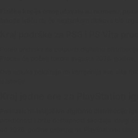
Fizičke kopije omogućavale su razmenu, pozajm
takođe ističu da će nestankom diskova biti izgub
Kraj podrške za PS3 i PS Vita pro
Pored prelaska na potpuno digitalnu distribucij
Proces će početi tokom avgusta 2026. godine, 
Ova odluka pokazuje da kompanija sve više fokus
u istoriju.
Kraj jedne ere za PlayStation i
Prelazak na isključivo digitalnu distribuciju i
praktičnost i bržu dostupnost sadržaja, drugi ć
od 2028. godine gejming na PlayStationu ulazi