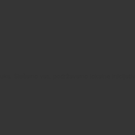
ka. Slušamo vas, podržavamo lokalne inicijative