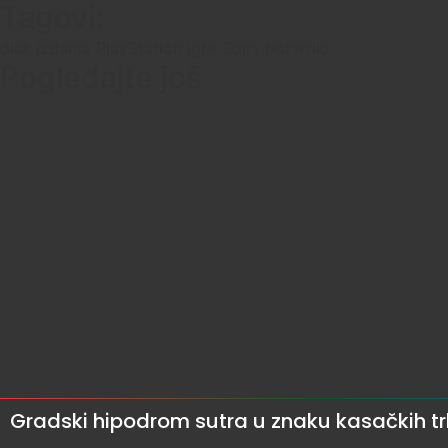
Tagovi:
disk izdanja
PlayStation igre
Sony potvrdio
Pogledajte još
Gradski hipodrom sutra u znaku kasačkih t