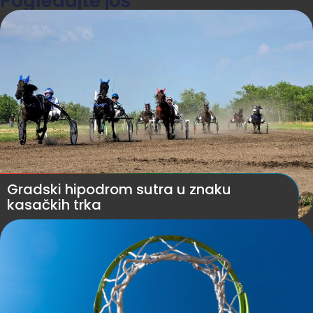
Pogledajte još
Gradski hipodrom sutra u znaku
kasačkih trka