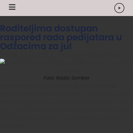
Roditeljima dostupan
raspored rada pedijatara u
Odžacima za jul
Vesti
08.07.2026.
10:21
Izvor: Radio Sombor
Foto: Radio Sombor
Dom zdravlja Odžaci objavio je raspored rada
pedijatrijske službe za jul
, kako bi roditelji na vreme
mogli da isplaniraju preglede i konsultacije za svoju
decu. Tokom letnjeg perioda Dečiji dispanzer radi od
7 do 19 časova, a lekari će ordinirati po nedeljnim
smenama.