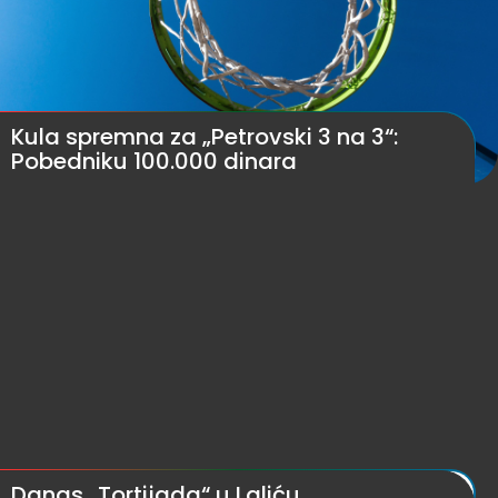
Kula spremna za „Petrovski 3 na 3“:
Pobedniku 100.000 dinara
Danas „Tortijada“ u Laliću