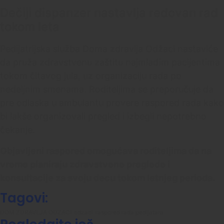
Dečiji dispanzer nastavlja redovan rad
tokom leta
Pedijatrijska služba Doma zdravlja Odžaci nastaviće
da pruža zdravstvenu zaštitu najmlađim pacijentima
tokom čitavog jula, uz organizaciju rada po
nedeljnim smenama. Roditeljima se preporučuje da
pre odlaska u ambulantu provere raspored rada kako
bi lakše organizovali pregled i izbegli nepotrebno
čekanje.
Objavljeni raspored omogućava roditeljima da na
vreme planiraju zdravstvene preglede i
konsultacije za svoju decu tokom letnjeg perioda.
Tagovi:
DOM ZDRAVLJA ODZACI
odzaci
raspored rada pedijatara