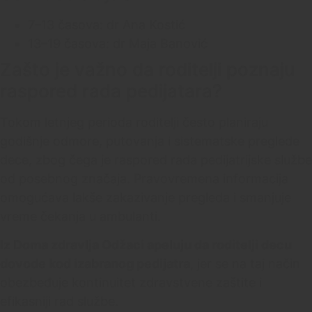
7–13 časova: dr Ana Kostić
13–19 časova: dr Maja Banović
Zašto je važno da roditelji poznaju
raspored rada pedijatara?
Tokom letnjeg perioda roditelji često planiraju
godišnje odmore, putovanja i sistematske preglede
dece, zbog čega je raspored rada pedijatrijske službe
od posebnog značaja. Pravovremena informacija
omogućava lakše zakazivanje pregleda i smanjuje
vreme čekanja u ambulanti.
Iz Doma zdravlja Odžaci apeluju da roditelji decu
dovode kod izabranog pedijatra
, jer se na taj način
obezbeđuje kontinuitet zdravstvene zaštite i
efikasniji rad službe.