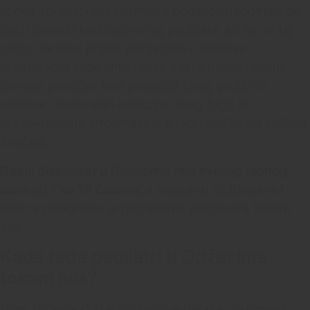
Iz ove zdravstvene ustanove podsećaju roditelje da
decu dovode kod izabranog pedijatra, jer se na taj
način ubrzava prijem pacijenata i olakšava
organizacija rada ambulante. Letnji meseci često
donose povećan broj pregleda zbog godišnjih
odmora i sezonskih infekcija, zbog čega je
pravovremeno informisanje o radu službe od velikog
značaja.
Dečiji dispanzer u Odžacima radi svakog radnog
dana od 7 do 19 časova
, a raspored dežurstava i
smena prilagođen je potrebama pacijenata tokom
jula.
Kada rade pedijatri u Odžacima
tokom jula?
Dom zdravlja Odžaci objavio je detaljan raspored