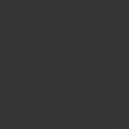
boćare iz Sombora
U narednom, petom kolu, „Ravangrad“ gostuje ekipi
„Dinare“ iz Zemuna, koja je proteklog vikenda
savladala „Dalmatinac“. Zemunci trenutno zauzimaju
četvrtu poziciju na tabeli sa devet osvojenih bodova,
uz tri pobede i jedan poraz.
Predstojeći duel mogao bi da bude jedan od
ključnih testova za nastavak pobedničkog niza
Somboraca
, s obzirom na to da „Dinara“ važi za
veoma kvalitetan i neugodan tim na domaćem
terenu.
Zašto je pobeda nad Novim
Beogradom važna?
Trijumf protiv aktuelnog šampionskog sastava