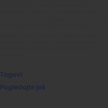
predstavlja snažnu potvrdu kvaliteta ekipe
„Ravangrada“. Osim što su zadržali maksimalan
učinak, Somborci su poslali jasnu poruku konkurenciji
da ove sezone ozbiljno ciljaju sam vrh tabele.
Navijači u Somboru sada sa velikim očekivanjima
prate nastavak prvenstva, posebno zbog činjenice
da je tim pokazao stabilnost i protiv najtežih
protivnika.
Tagovi:
boćanje
Boćanje „Ravangrad“
Pogledajte još