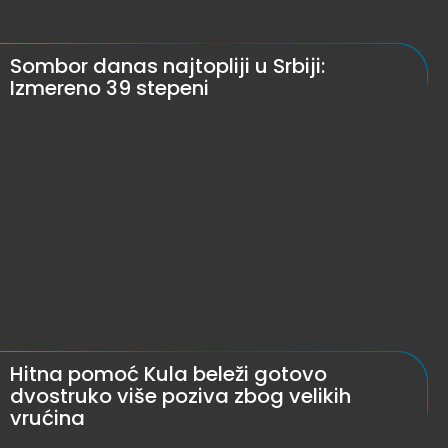
Sombor danas najtopliji u Srbiji:
Izmereno 39 stepeni
Hitna pomoć Kula beleži gotovo
dvostruko više poziva zbog velikih
vrućina