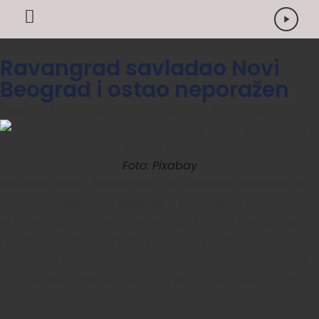
Ravangrad savladao Novi
Beograd i ostao neporažen
Vesti
13.05.2026.
09:40
Izvor: Radio Sombor
Foto: Pixabay
Boćarski klub „Ravangrad“ iz Sombora ostvario je
četvrtu uzastopnu pobedu u prvenstvu
nakon što
je u derbiju kola savladao ekipu „Novog Beograda“
rezultatom 15:7 (181:157). Trijumf protiv višestrukog
šampiona države dodatno je učvrstio Somborce na
vrhu tabele, gde su trenutno jedini neporaženi tim
lige.