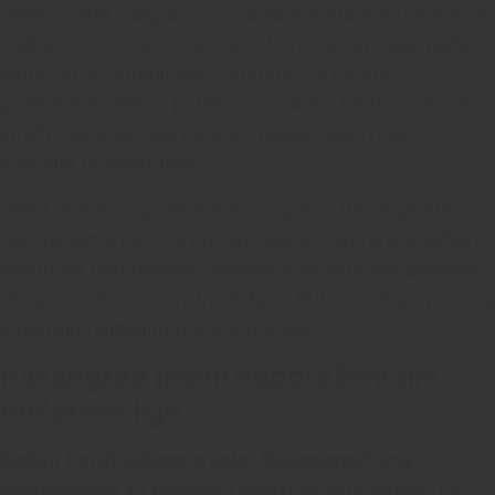
Derbi susret odigran na Gradskom stadionu doneo je
veliku borbu i neizvesnost tokom većeg dela meča.
Ekipe su se smenjivale u vođstvu, a pitanje
pobednika rešeno je tek u završnici, kada su domaći
igrači pokazali više koncentracije i sigurnosti u
ključnim momentima.
Veliki doprinos pobedi dali su igrači „Ravangrada“ u
disciplinama parova i trojki, gde su ostvarili značajnu
prednost nad rivalom. Posebno se izdvojila pobeda
Gorana Lekovića protiv Srđana Butorca, kojeg mnogi
smatraju najboljim boćarem Srbije.
Ravangrad jedini neporaženi tim
boćarske lige
Nakon četiri odigrana kola „Ravangrad“ ima
maksimalnih 12 bodova
i nalazi se samostalno na