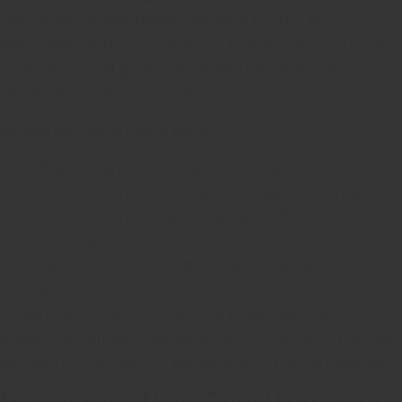
čelu prvenstvene tabele. Pobeda protiv „Novog
Beograda“ dodatno dobija na značaju ako se uzme u
obzir da je rival godinama među najuspešnijim
ekipama domaće boćarske scene.
Ključni momenti meča bili su:
Sigurna igra Somboraca u završnici susreta
Odličan učinak u disciplinama parova i trojki
Pobeda Gorana Lekovića nad Srđanom
Butorcem
Četvrta uzastopna pobeda „Ravangrada“ u
sezoni
Ekipa iz Sombora ove sezone pokazuje veliku
stabilnost i timsku disciplinu, što ih trenutno izdvaja
kao jednog od glavnih kandidata za najviši plasman.
Gostovanje „Dinari“ novi izazov za