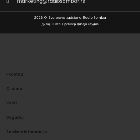
marketing@radiosombor.rs
2026. © Sva prava zadržana. Radio Sombor
Дизајн и веб: Премиер Дизајн Студио
Početna
O nama
Vesti
Događaji
Servisne informacije