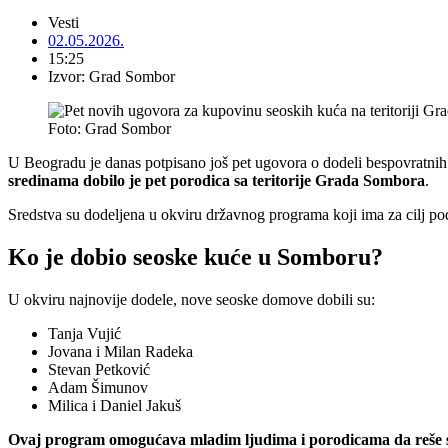
Vesti
02.05.2026.
15:25
Izvor: Grad Sombor
Foto: Grad Sombor
U Beogradu je danas potpisano još pet ugovora o dodeli bespovratnih
sredinama dobilo je pet porodica sa teritorije Grada Sombora
.
Sredstva su dodeljena u okviru državnog programa koji ima za cilj pod
Ko je dobio seoske kuće u Somboru?
U okviru najnovije dodele, nove seoske domove dobili su:
Tanja Vujić
Jovana i Milan Radeka
Stevan Petković
Adam Šimunov
Milica i Daniel Jakuš
Ovaj program omogućava mladim ljudima i porodicama da reše s