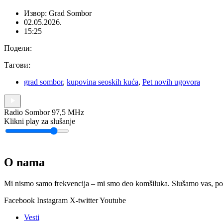
Извор: Grad Sombor
02.05.2026.
15:25
Подели:
Тагови:
grad sombor
,
kupovina seoskih kuća
,
Pet novih ugovora
Radio Sombor 97,5 MHz
Klikni play za slušanje
O nama
Mi nismo samo frekvencija – mi smo deo komšiluka. Slušamo vas, podr
Facebook
Instagram
X-twitter
Youtube
Vesti