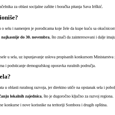
nika za oblast socijalne zaštite i boračka pitanja Sava Iriškić.
ioniše?
u o selu i namenjen je porodicama koje žele da kupe kuću sa okućnicom
a najkasnije do 30. novembra
, što znači da zainteresovani i dalje ima
resele u sela, uz ispunjavanje uslova propisanih konkursom Ministarstva 
vima i podsticanje demografskog oporavka ruralnih područja.
ela?
 u oblasti ruralnog razvoja, jer direktno utiče na opstanak sela i pobol
čanju lokalnih zajednica
, što je dugoročno ključno za razvoj regiona.
e konkurse i nove korisnike na teritoriji Sombora i drugih opština.