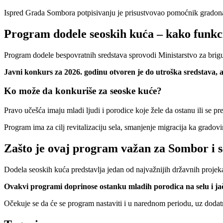
Ispred Grada Sombora potpisivanju je prisustvovao pomoćnik gradonačel
Program dodele seoskih kuća – kako funkc
Program dodele bespovratnih sredstava sprovodi Ministarstvo za brig
Javni konkurs za 2026. godinu otvoren je do utroška sredstava, 
Ko može da konkuriše za seoske kuće?
Pravo učešća imaju mladi ljudi i porodice koje žele da ostanu ili se p
Program ima za cilj revitalizaciju sela, smanjenje migracija ka grado
Zašto je ovaj program važan za Sombor i s
Dodela seoskih kuća predstavlja jedan od najvažnijih državnih projekata
Ovakvi programi doprinose ostanku mladih porodica na selu i ja
Očekuje se da će se program nastaviti i u narednom periodu, uz dodatn