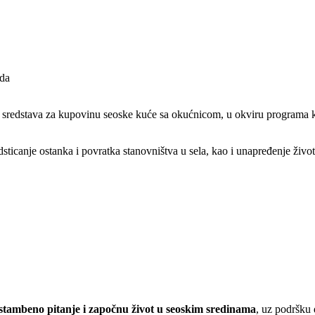
 sredstava za kupovinu seoske kuće sa okućnicom, u okviru programa ko
sticanje ostanka i povratka stanovništva u sela, kao i unapređenje živo
tambeno pitanje i započnu život u seoskim sredinama
, uz podršku 