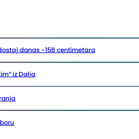
ostaj danas -158 centimetara
im“ iz Dalja
vanja
mboru