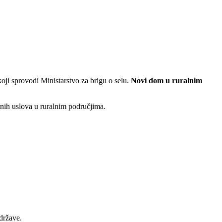
ji sprovodi Ministarstvo za brigu o selu.
Novi dom u ruralnim
tnih uslova u ruralnim područjima.
države.