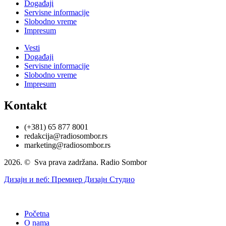
Događaji
Servisne informacije
Slobodno vreme
Impresum
Vesti
Događaji
Servisne informacije
Slobodno vreme
Impresum
Kontakt
(+381) 65 877 8001
redakcija@radiosombor.rs
marketing@radiosombor.rs
2026. © Sva prava zadržana. Radio Sombor
Дизајн и веб: Премиер Дизајн Студио
Početna
O nama