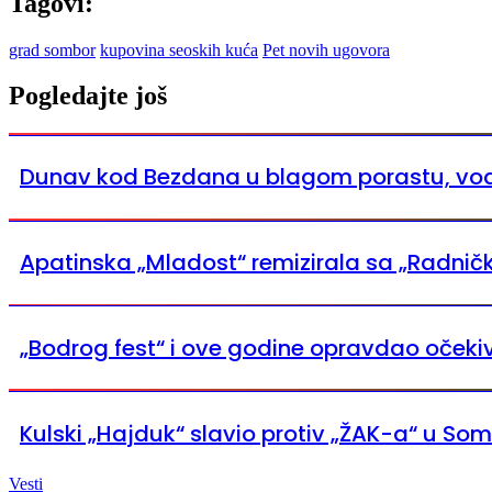
Tagovi:
grad sombor
kupovina seoskih kuća
Pet novih ugovora
Pogledajte još
Dunav kod Bezdana u blagom porastu, vod
Apatinska „Mladost“ remizirala sa „Radničk
„Bodrog fest“ i ove godine opravdao očeki
Kulski „Hajduk“ slavio protiv „ŽAK-a“ u So
Vesti