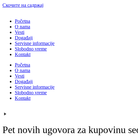
Скочите на садржај
Početna
O nama
Vesti
Događaji
Servisne informacije
Slobodno vreme
Kontakt
Početna
O nama
Vesti
Događaji
Servisne informacije
Slobodno vreme
Kontakt
Pet novih ugovora za kupovinu seo