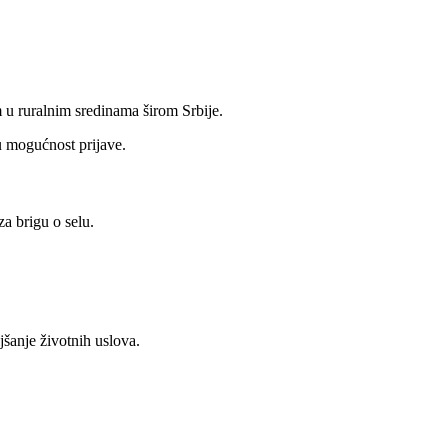
 u ruralnim sredinama širom Srbije.
ju mogućnost prijave.
za brigu o selu.
jšanje životnih uslova.