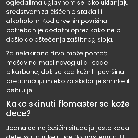
ogledalima uglavnom se lako uklanjaju
sredstvom za čišćenje stakla ili
alkoholom. Kod drvenih površina
potreban je dodatni oprez kako ne bi
došlo do oštećenja zaštitnog sloja.
Za nelakirano drvo može pomoći
mešavina maslinovog ulja i sode
bikarbone, dok se kod kožnih površina
preporučuju mleko za skidanje šminke ili
bebi ulje.
Kako skinuti flomaster sa kože
dece?
Jedna od najčešćih situacija jeste kada
dete iscrta ruke ili lice flomasterima. U