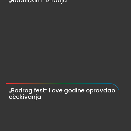
„Radničkim“ iz Dalja
„Bodrog fest“ i ove godine opravdao
očekivanja