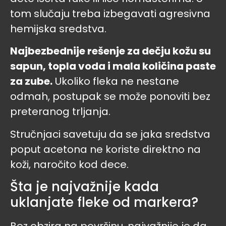
tom slučaju treba izbegavati agresivna
hemijska sredstva.
Najbezbednije rešenje za dečju kožu su
sapun, topla voda i mala količina paste
za zube.
Ukoliko fleka ne nestane
odmah, postupak se može ponoviti bez
preteranog trljanja.
Stručnjaci savetuju da se jaka sredstva
poput acetona ne koriste direktno na
koži, naročito kod dece.
Šta je najvažnije kada
uklanjate fleke od markera?