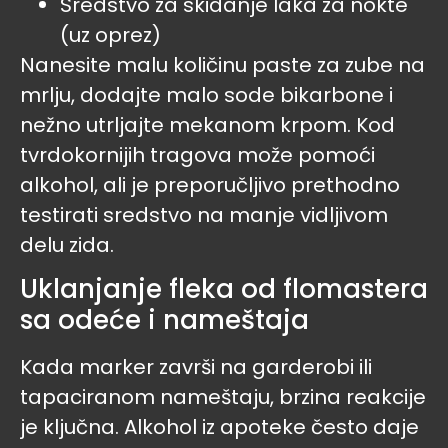
Sredstvo za skidanje laka za nokte
(uz oprez)
Nanesite malu količinu paste za zube na
mrlju, dodajte malo sode bikarbone i
nežno utrljajte mekanom krpom. Kod
tvrdokornijih tragova može pomoći
alkohol, ali je preporučljivo prethodno
testirati sredstvo na manje vidljivom
delu zida.
Uklanjanje fleka od flomastera
sa odeće i nameštaja
Kada marker završi na garderobi ili
tapaciranom nameštaju, brzina reakcije
je ključna. Alkohol iz apoteke često daje