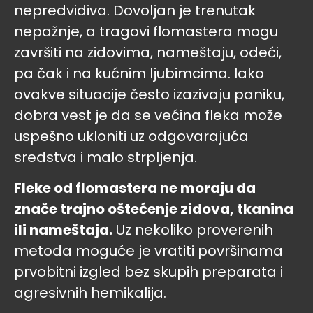
nepredvidiva. Dovoljan je trenutak
nepažnje, a tragovi flomastera mogu
završiti na zidovima, nameštaju, odeći,
pa čak i na kućnim ljubimcima. Iako
ovakve situacije često izazivaju paniku,
dobra vest je da se većina fleka može
uspešno ukloniti uz odgovarajuća
sredstva i malo strpljenja.
Fleke od flomastera ne moraju da
znače trajno oštećenje zidova, tkanina
ili nameštaja.
Uz nekoliko proverenih
metoda moguće je vratiti površinama
prvobitni izgled bez skupih preparata i
agresivnih hemikalija.