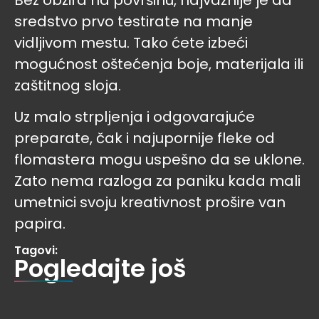
Bez obzira na površinu, najvažnije je da
sredstvo prvo testirate na manje
vidljivom mestu. Tako ćete izbeći
mogućnost oštećenja boje, materijala ili
zaštitnog sloja.
Uz malo strpljenja i odgovarajuće
preparate, čak i najupornije fleke od
flomastera mogu uspešno da se uklone.
Zato nema razloga za paniku kada mali
umetnici svoju kreativnost prošire van
papira.
Tagovi:
Pogledajte još