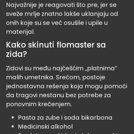
Najvažnije je reagovati što pre, jer se
sveže mrlje znatno lakše uklanjaju od
onih koje su se već osušile i upile u
materijal.
Kako skinuti flomaster sa
zida?
Zidovi su među najčešćim „platnima“
malih umetnika. Srećom, postoje
jednostavna rešenja koja mogu pomoći
da tragovi nestanu bez potrebe za
ponovnim krečenjem.
Pasta za zube i soda bikarbona
Medicinski alkohol