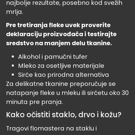
najbolje rezultate, posebno kod svežih
mrlja.
Pre tretiranja fleke uvek proverite
deklaraciju proizvođača i testirajte
sredstvo na manjem delu tkanine.
Alkohol i pamučni tufer
Mleko za osetljive materijale
Sirće kao prirodna alternativa
Za delikatne tkanine preporučuje se
natapanje fleke u mleku ili sirćetu oko 30
minuta pre pranja.
Kako očistiti staklo, drvo i kožu?
Tragovi flomastera na staklu i