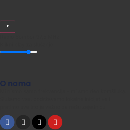
Radio Sombor 97,5 MHz
Klikni play za slušanje
O nama
Mi nismo samo frekvencija – mi smo deo komšiluka.
Slušamo vas, podržavamo lokalne inicijative i
pratimo sve što je važno za našu zajednicu.