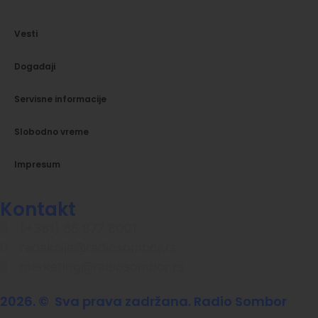
Vesti
Događaji
Servisne informacije
Slobodno vreme
Impresum
Kontakt
(+381) 65 877 8001
redakcija@radiosombor.rs
marketing@radiosombor.rs
2026. © Sva prava zadržana. Radio Sombor