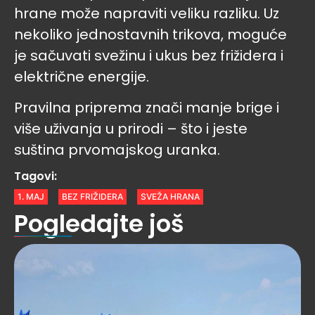
hrane može napraviti veliku razliku. Uz
nekoliko jednostavnih trikova, moguće
je sačuvati svežinu i ukus bez frižidera i
električne energije.
Pravilna priprema znači manje brige i
više uživanja u prirodi – što i jeste
suština prvomajskog uranka.
Tagovi:
1. MAJ
BEZ FRIŽIDERA
SVEŽA HRANA
Pogledajte još