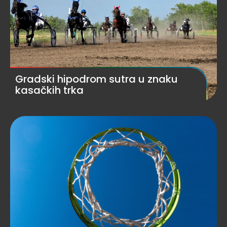
Gradski hipodrom sutra u znaku
kasačkih trka