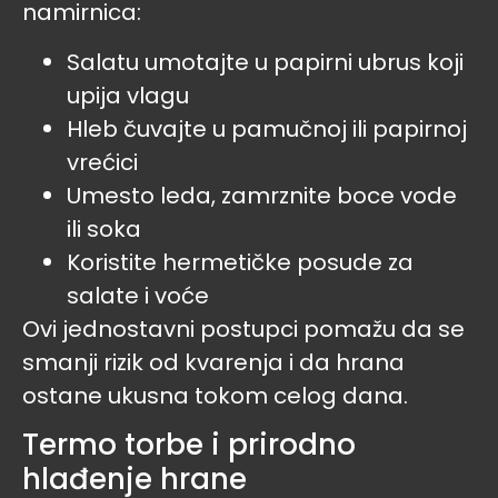
namirnica:
Salatu umotajte u papirni ubrus koji
upija vlagu
Hleb čuvajte u pamučnoj ili papirnoj
vrećici
Umesto leda, zamrznite boce vode
ili soka
Koristite hermetičke posude za
salate i voće
Ovi jednostavni postupci pomažu da se
smanji rizik od kvarenja i da hrana
ostane ukusna tokom celog dana.
Termo torbe i prirodno
hlađenje hrane