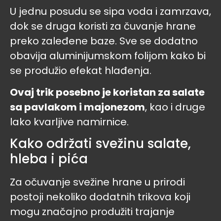
U jednu posudu se sipa voda i zamrzava,
dok se druga koristi za čuvanje hrane
preko zaleđene baze. Sve se dodatno
obavija aluminijumskom folijom kako bi
se produžio efekat hlađenja.
Ovaj trik posebno je koristan za salate
sa pavlakom i majonezom
, kao i druge
lako kvarljive namirnice.
Kako održati svežinu salate,
hleba i pića
Za očuvanje svežine hrane u prirodi
postoji nekoliko dodatnih trikova koji
mogu značajno produžiti trajanje