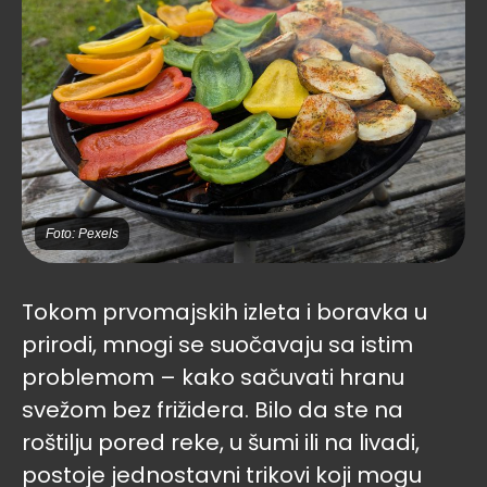
Foto: Pexels
Tokom prvomajskih izleta i boravka u
prirodi, mnogi se suočavaju sa istim
problemom – kako sačuvati hranu
svežom bez frižidera. Bilo da ste na
roštilju pored reke, u šumi ili na livadi,
postoje jednostavni trikovi koji mogu