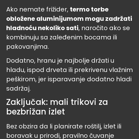
Ako nemate frižider,
termo torbe
obložene aluminijumom mogu zadržati
hladnoću nekoliko sati
, naročito ako se
kombinuju sa zaleđenim bocama ili
pakovanjima.
Dodatno, hranu je najbolje držati u
hladu, ispod drveta ili prekrivenu vlažnim
peškirom, jer isparavanje dodatno hladi
sadržaj.
Zaključak: mali trikovi za
bezbrižan izlet
Bez obzira da li planirate roštilj, izlet ili
boravak u prirodi, pravilno čuvanje