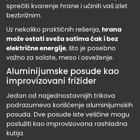
sprečiti kvarenje hrane i učiniti vaš izlet
bezbrižnim.
Uz nekoliko praktičnih rešenja,
hrana
može ostati sveža satima čak i bez
električne energije
, što je posebno
važno za salate, meso i osveženje.
Aluminijumske posude kao
improvizovani frižider
Jedan od najjednostavnijih trikova
podrazumeva korišćenje aluminijumskih
posuda. Dve posude iste veličine mogu
poslužiti kao improvizovana rashladna
kutija.