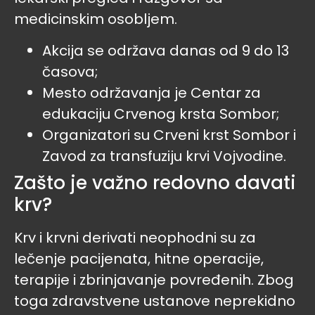
medicinskim osobljem.
Akcija se održava danas od 9 do 13
časova;
Mesto održavanja je Centar za
edukaciju Crvenog krsta Sombor;
Organizatori su Crveni krst Sombor i
Zavod za transfuziju krvi Vojvodine.
Zašto je važno redovno davati
krv?
Krv i krvni derivati neophodni su za
lečenje pacijenata, hitne operacije,
terapije i zbrinjavanje povređenih. Zbog
toga zdravstvene ustanove neprekidno