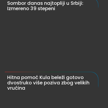
Sombor danas najtopliji u Srbiji:
Izmereno 39 stepeni
Hitna pomoć Kula beleži gotovo
dvostruko više poziva zbog velikih
vrućina