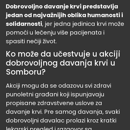
Dobrovoljno davanje krvi predstavlja
jedan od najvažnijih oblika humanosti i
solidarnosti
, jer jedna jedinica krvi može
pomoći u lečenju više pacijenata i
spasiti nečiji život.
Ko može da učestvuje u akciji
dobrovoljnog davanja krvi u
Somboru?
Akciji mogu da se odazovu svi zdravi
punoletni građani koji ispunjavaju
propisane zdravstvene uslove za
davanje krvi. Pre samog davanja, svaki
dobrovoljni davalac prolazi kroz kratki
lekarski pregled i razgovor sa