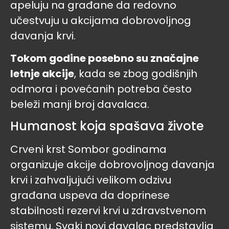
apeluju na građane da redovno
učestvuju u akcijama dobrovoljnog
davanja krvi.
Tokom godine posebno su značajne
letnje akcije
, kada se zbog godišnjih
odmora i povećanih potreba često
beleži manji broj davalaca.
Humanost koja spašava živote
Crveni krst Sombor godinama
organizuje akcije dobrovoljnog davanja
krvi i zahvaljujući velikom odzivu
građana uspeva da doprinese
stabilnosti rezervi krvi u zdravstvenom
sistemu. Svaki novi davalac predstavlja