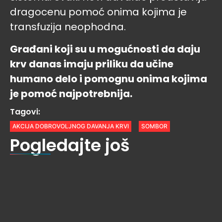
dragocenu pomoć onima kojima je
transfuzija neophodna.
Građani koji su u mogućnosti da daju
krv danas imaju priliku da učine
humano delo i pomognu onima kojima
je pomoć najpotrebnija.
Tagovi:
AKCIJA DOBROVOLJNOG DAVANJA KRVI
SOMBOR
Pogledajte još