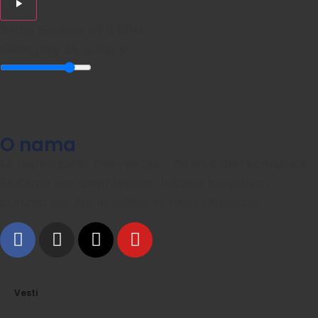
Radio Sombor 97,5 MHz
Klikni play za slušanje
O nama
Mi nismo samo frekvencija – mi smo deo komšiluka.
Slušamo vas, podržavamo lokalne inicijative i
pratimo sve što je važno za našu zajednicu.
Vesti