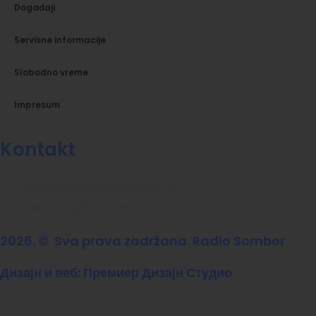
Događaji
Servisne informacije
Slobodno vreme
Impresum
Kontakt
(+381) 65 877 8001
redakcija@radiosombor.rs
marketing@radiosombor.rs
2026. © Sva prava zadržana. Radio Sombor
Дизајн и веб: Премиер Дизајн Студио