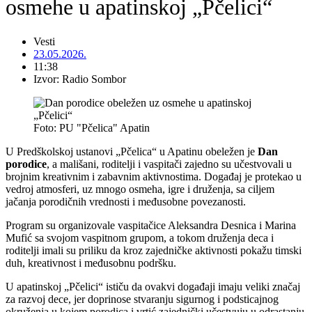
osmehe u apatinskoj „Pčelici“
Vesti
23.05.2026.
11:38
Izvor: Radio Sombor
Foto: PU "Pčelica" Apatin
U Predškolskoj ustanovi „Pčelica“ u Apatinu obeležen je
Dan
porodice
, a mališani, roditelji i vaspitači zajedno su učestvovali u
brojnim kreativnim i zabavnim aktivnostima. Događaj je protekao u
vedroj atmosferi, uz mnogo osmeha, igre i druženja, sa ciljem
jačanja porodičnih vrednosti i međusobne povezanosti.
Program su organizovale vaspitačice Aleksandra Desnica i Marina
Mufić sa svojom vaspitnom grupom, a tokom druženja deca i
roditelji imali su priliku da kroz zajedničke aktivnosti pokažu timski
duh, kreativnost i međusobnu podršku.
U apatinskoj „Pčelici“ ističu da ovakvi događaji imaju veliki značaj
za razvoj dece, jer doprinose stvaranju sigurnog i podsticajnog
okruženja u kojem porodica i vrtić zajednički učestvuju u odrastanju