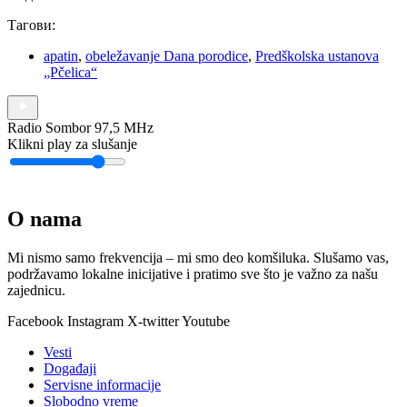
Тагови:
apatin
,
obeležavanje Dana porodice
,
Predškolska ustanova
„Pčelica“
Radio Sombor 97,5 MHz
Klikni play za slušanje
O nama
Mi nismo samo frekvencija – mi smo deo komšiluka. Slušamo vas,
podržavamo lokalne inicijative i pratimo sve što je važno za našu
zajednicu.
Facebook
Instagram
X-twitter
Youtube
Vesti
Događaji
Servisne informacije
Slobodno vreme