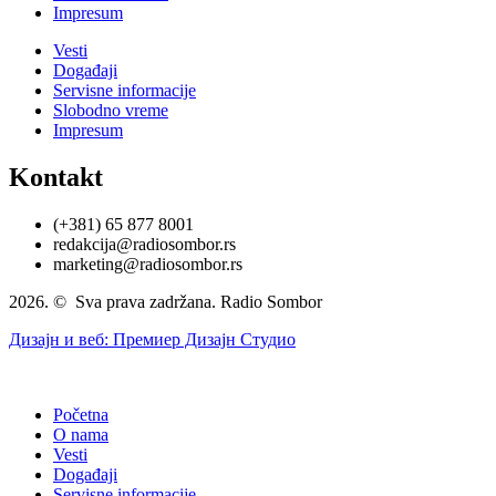
Impresum
Vesti
Događaji
Servisne informacije
Slobodno vreme
Impresum
Kontakt
(+381) 65 877 8001
redakcija@radiosombor.rs
marketing@radiosombor.rs
2026. © Sva prava zadržana. Radio Sombor
Дизајн и веб: Премиер Дизајн Студио
Početna
O nama
Vesti
Događaji
Servisne informacije