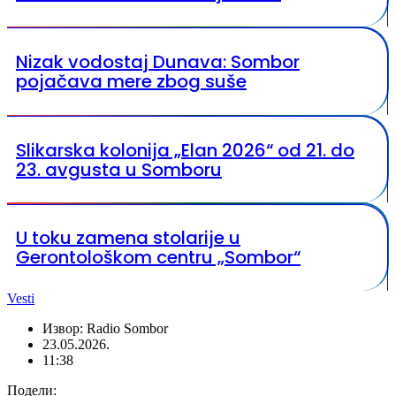
Nizak vodostaj Dunava: Sombor
pojačava mere zbog suše
Slikarska kolonija „Elan 2026“ od 21. do
23. avgusta u Somboru
U toku zamena stolarije u
Gerontološkom centru „Sombor“
Vesti
Извор: Radio Sombor
23.05.2026.
11:38
Подели: