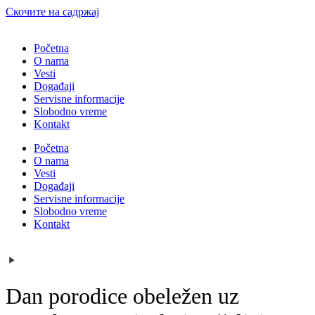
Скочите на садржај
Početna
O nama
Vesti
Događaji
Servisne informacije
Slobodno vreme
Kontakt
Početna
O nama
Vesti
Događaji
Servisne informacije
Slobodno vreme
Kontakt
Dan porodice obeležen uz