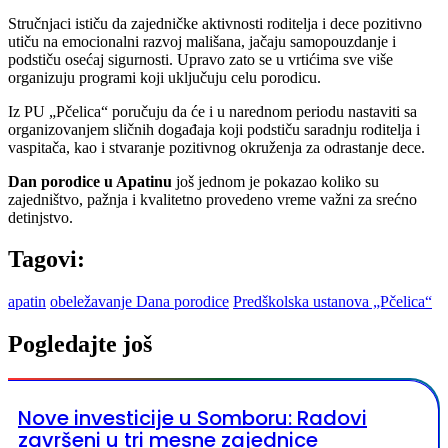
Stručnjaci ističu da zajedničke aktivnosti roditelja i dece pozitivno
utiču na emocionalni razvoj mališana, jačaju samopouzdanje i
podstiču osećaj sigurnosti. Upravo zato se u vrtićima sve više
organizuju programi koji uključuju celu porodicu.
Iz PU „Pčelica“ poručuju da će i u narednom periodu nastaviti sa
organizovanjem sličnih događaja koji podstiču saradnju roditelja i
vaspitača, kao i stvaranje pozitivnog okruženja za odrastanje dece.
Dan porodice u Apatinu
još jednom je pokazao koliko su
zajedništvo, pažnja i kvalitetno provedeno vreme važni za srećno
detinjstvo.
Tagovi:
apatin
obeležavanje Dana porodice
Predškolska ustanova „Pčelica“
Pogledajte još
Nove investicije u Somboru: Radovi
završeni u tri mesne zajednice