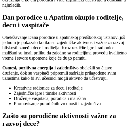
najmlađih.
Dan porodice u Apatinu okupio roditelje,
decu i vaspitače
Obeležavanje Dana porodice u apatinskoj predškolskoj ustanovi još
jednom je pokazalo koliko su zajedničke aktivnosti važne za razvoj
bliskosti između dece i roditelja. Kroz različite igre i radionice
mališani su imali priliku da zajedno sa roditeljima provedu kvalitetno
vreme i stvore uspomene koje će dugo pamtiti.
Osmesi, pozitivna energija i zajedništvo
obeležili su čitavo
druženje, dok su vaspitači pripremili sadržaje prilagođene svim
uzrastima kako bi svi učesnici mogli aktivno da učestvuju.
Kreativne radionice za decu i roditelje
Zajedničke igre i timske aktivnosti
Druženje vaspitača, porodica i mališana
Promovisanje porodičnih vrednosti i zajedništva
Zašto su porodične aktivnosti važne za
razvoj dece?