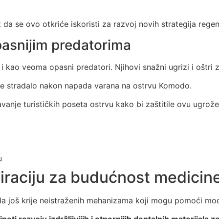
da se ovo otkriće iskoristi za razvoj novih strategija regene
pasnijim predatorima
kao veoma opasni predatori. Njihovi snažni ugrizi i oštri zu
dete stradalo nakon napada varana na ostrvu Komodo.
avanje turističkih poseta ostrvu kako bi zaštitile ovu ugrož
u
piraciju za budućnost medicin
 još krije neistraženih mehanizama koji mogu pomoći moder