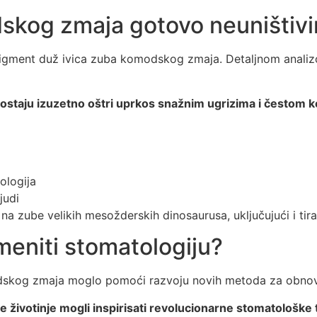
skog zmaja gotovo neuništiv
 pigment duž ivica zuba komodskog zmaja. Detaljnom analiz
a ostaju izuzetno oštri uprkos snažnim ugrizima i čestom
ologija
judi
a zube velikih mesožderskih dinosaurusa, uključujući i tir
omeniti stomatologiju?
dskog zmaja moglo pomoći razvoju novih metoda za obnovu 
ve životinje mogli inspirisati revolucionarne stomatološke