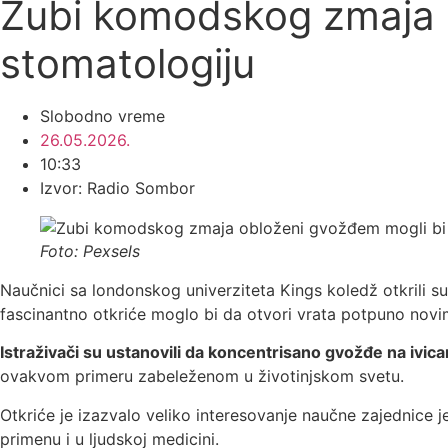
Zubi komodskog zmaja o
stomatologiju
Slobodno vreme
26.05.2026.
10:33
Izvor: Radio Sombor
Foto: Pexsels
Naučnici sa londonskog univerziteta Kings koledž otkrili 
fascinantno otkriće moglo bi da otvori vrata potpuno novim
Istraživači su ustanovili da koncentrisano gvožđe na iv
ovakvom primeru zabeleženom u životinjskom svetu.
Otkriće je izazvalo veliko interesovanje naučne zajednice 
primenu i u ljudskoj medicini.