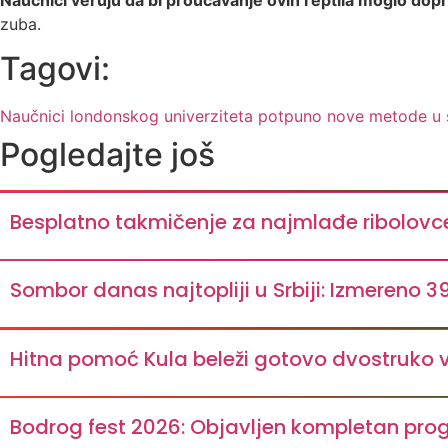
Naučnici veruju da bi proučavanje ovih reptila moglo doprine
zuba.
Tagovi:
Naučnici londonskog univerziteta
potpuno nove metode u s
Pogledajte još
Besplatno takmičenje za najmlađe ribolovc
Sombor danas najtopliji u Srbiji: Izmereno 3
Hitna pomoć Kula beleži gotovo dvostruko vi
Bodrog fest 2026: Objavljen kompletan pr