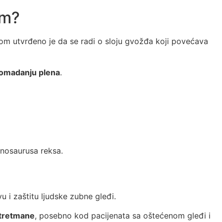
im?
om utvrđeno je da se radi o sloju gvožđa koji povećava
 komadanju plena
.
anosaurusa reksa.
i zaštitu ljudske zubne gleđi.
 tretmane
, posebno kod pacijenata sa oštećenom gleđi i