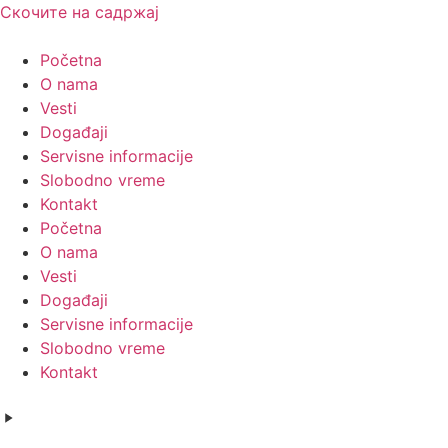
Скочите на садржај
Početna
O nama
Vesti
Događaji
Servisne informacije
Slobodno vreme
Kontakt
Početna
O nama
Vesti
Događaji
Servisne informacije
Slobodno vreme
Kontakt