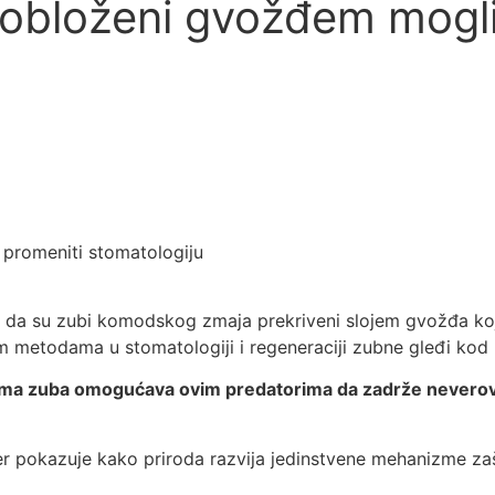
bloženi gvožđem mogli 
su da su zubi komodskog zmaja prekriveni slojem gvožđa koj
 metodama u stomatologiji i regeneraciji zubne gleđi kod l
icama zuba omogućava ovim predatorima da zadrže neverov
jer pokazuje kako priroda razvija jedinstvene mehanizme zaš