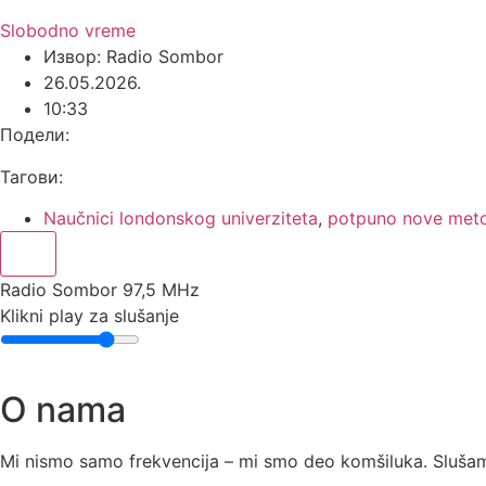
Slobodno vreme
Извор: Radio Sombor
26.05.2026.
10:33
Подели:
Тагови:
Naučnici londonskog univerziteta
,
potpuno nove meto
Radio Sombor 97,5 MHz
Klikni play za slušanje
O nama
Mi nismo samo frekvencija – mi smo deo komšiluka. Slušamo