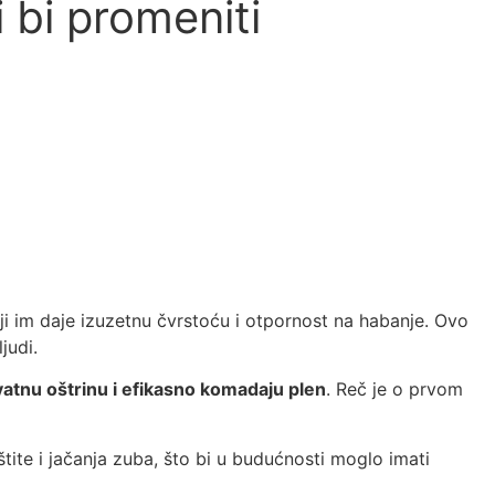
bi promeniti
i im daje izuzetnu čvrstoću i otpornost na habanje. Ovo
judi.
atnu oštrinu i efikasno komadaju plen
. Reč je o prvom
tite i jačanja zuba, što bi u budućnosti moglo imati