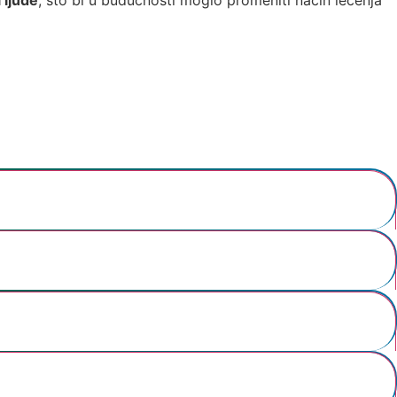
 ljude
, što bi u budućnosti moglo promeniti način lečenja