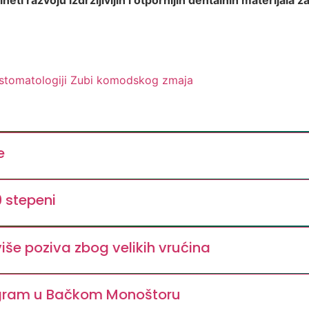
ti razvoju izdržljivijih i otpornijih dentalnih materijala za
tomatologiji
Zubi komodskog zmaja
e
9 stepeni
še poziva zbog velikih vrućina
ogram u Bačkom Monoštoru