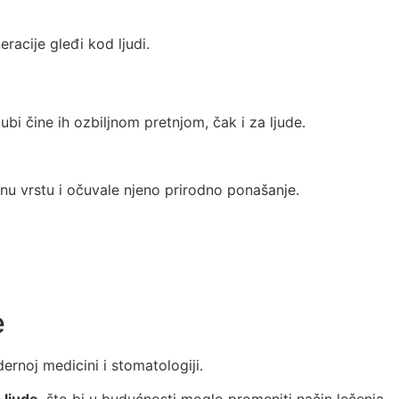
racije gleđi kod ljudi.
bi čine ih ozbiljnom pretnjom, čak i za ljude.
enu vrstu i očuvale njeno prirodno ponašanje.
e
noj medicini i stomatologiji.