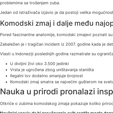
problemima sa trošenjem zuba.
Jedan od istraživača izjavio je da postoji velika mogućnost 
Komodski zmaj i dalje među najo
Pored fascinantne anatomije, komodski zmajevi poznati su i 
Zabeležen je i tragičan incident iz 2007. godine kada je 
Vlasti u Indoneziji poslednjih godina razmatrale su ogranič
U divljini živi oko 3.500 jedinki
Vrsta je ugrožena zbog uništavanja staništa
Ilegalni lov dodatno smanjuje brojnost
Komodski zmaj smatra se najvećim gušterom na svet
Nauka u prirodi pronalazi ins
Otkriće o zubima komodskog zmaja pokazuje koliko priroda