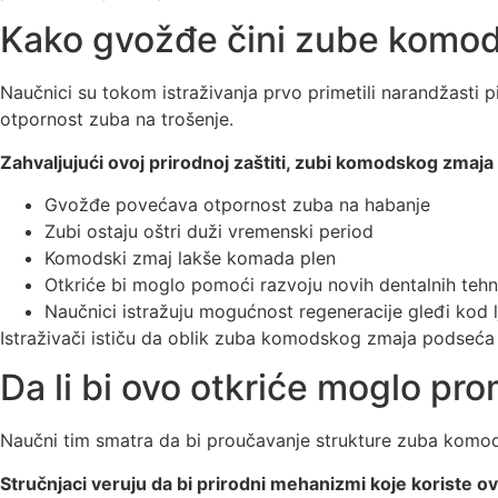
Kako gvožđe čini zube komod
Naučnici su tokom istraživanja prvo primetili narandžasti
otpornost zuba na trošenje.
Zahvaljujući ovoj prirodnoj zaštiti, zubi komodskog zmaj
Gvožđe povećava otpornost zuba na habanje
Zubi ostaju oštri duži vremenski period
Komodski zmaj lakše komada plen
Otkriće bi moglo pomoći razvoju novih dentalnih tehn
Naučnici istražuju mogućnost regeneracije gleđi kod l
Istraživači ističu da oblik zuba komodskog zmaja podseća n
Da li bi ovo otkriće moglo pr
Naučni tim smatra da bi proučavanje strukture zuba komo
Stručnjaci veruju da bi prirodni mehanizmi koje koriste o