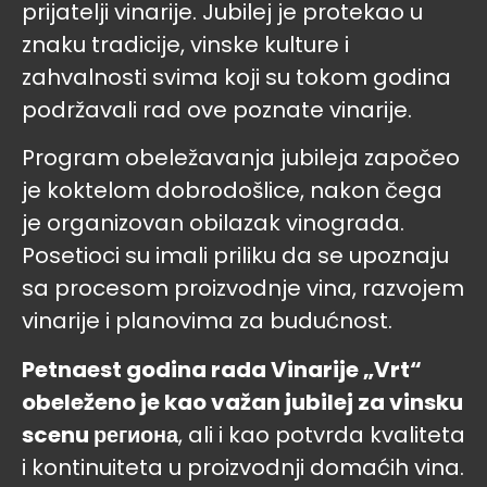
prijatelji vinarije. Jubilej je protekao u
znaku tradicije, vinske kulture i
zahvalnosti svima koji su tokom godina
podržavali rad ove poznate vinarije.
Program obeležavanja jubileja započeo
je koktelom dobrodošlice, nakon čega
je organizovan obilazak vinograda.
Posetioci su imali priliku da se upoznaju
sa procesom proizvodnje vina, razvojem
vinarije i planovima za budućnost.
Petnaest godina rada Vinarije „Vrt“
obeleženo je kao važan jubilej za vinsku
scenu региона
, ali i kao potvrda kvaliteta
i kontinuiteta u proizvodnji domaćih vina.