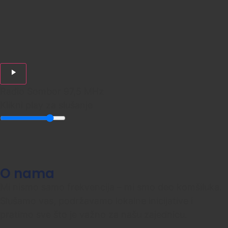
Radio Sombor 97,5 MHz
Klikni play za slušanje
O nama
Mi nismo samo frekvencija – mi smo deo komšiluka.
Slušamo vas, podržavamo lokalne inicijative i
pratimo sve što je važno za našu zajednicu.