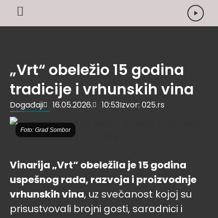
„Vrt“ obeležio 15 godina
tradicije i vrhunskih vina
Događaji
16.05.2026.
10:53
Izvor: 025.rs
Foto: Grad Sombor
Vinarija „Vrt“ obeležila je 15 godina
uspešnog rada, razvoja i proizvodnje
vrhunskih vina
, uz svečanost kojoj su
prisustvovali brojni gosti, saradnici i