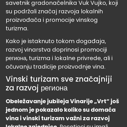
savetnik gradonačelnika Vuk Vujko, koji
su podržali značaj razvoja lokalnih
proizvođača i promocije vinskog
turizma.
Kako je istaknuto tokom događaja,
razvoj vinarstva doprinosi promociji
региона, turizma i lokalne privrede, ali i
očuvanju tradicije proizvodnje vina.
Vinski turizam sve značajniji
za razvoj региона
Obeležavanje jubileja Vinarije „Vrt“ još
jednom je pokazalo koliko su domaća
vina i vinski turizam važni za razvoj
lokalne zajednice
. Posetioci su imali