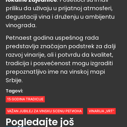
priliku da uživaju u prijatnoj atmosferi,
degustaciji vina i druženju u ambijentu
vinograda.
Petnaest godina uspešnog rada
predstavlja značajan podstrek za dalji
razvoj vinarije, ali i potvrdu da kvalitet,
tradicija i posvećenost mogu izgraditi
prepoznatljivo ime na vinskoj mapi
Srbije.
Tagovi:
15 GODINA TRADICIJE
VAŽAN JUBILEJ ZA VINSKU SCENU РЕГИОНА
VINARIJA „VRT“
Pogledajte još