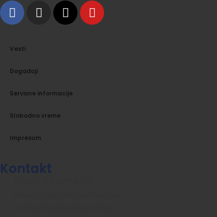
Vesti
Događaji
Servisne informacije
Slobodno vreme
Impresum
Kontakt
(+381) 65 877 8001
redakcija@radiosombor.rs
marketing@radiosombor.rs