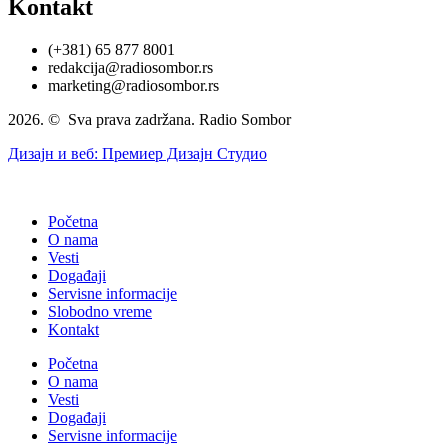
Kontakt
(+381) 65 877 8001
redakcija@radiosombor.rs
marketing@radiosombor.rs
2026. © Sva prava zadržana. Radio Sombor
Дизајн и веб: Премиер Дизајн Студио
Početna
O nama
Vesti
Događaji
Servisne informacije
Slobodno vreme
Kontakt
Početna
O nama
Vesti
Događaji
Servisne informacije