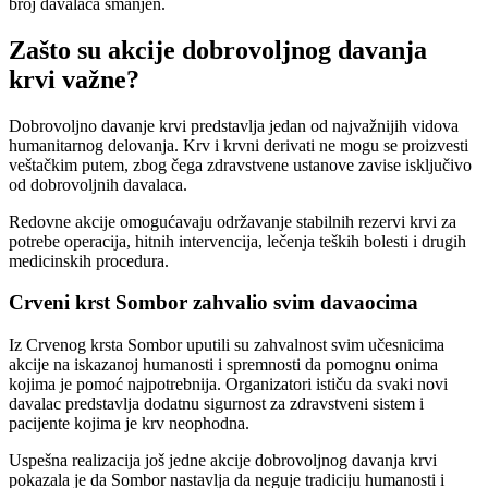
broj davalaca smanjen.
Zašto su akcije dobrovoljnog davanja
krvi važne?
Dobrovoljno davanje krvi predstavlja jedan od najvažnijih vidova
humanitarnog delovanja. Krv i krvni derivati ne mogu se proizvesti
veštačkim putem, zbog čega zdravstvene ustanove zavise isključivo
od dobrovoljnih davalaca.
Redovne akcije omogućavaju održavanje stabilnih rezervi krvi za
potrebe operacija, hitnih intervencija, lečenja teških bolesti i drugih
medicinskih procedura.
Crveni krst Sombor zahvalio svim davaocima
Iz Crvenog krsta Sombor uputili su zahvalnost svim učesnicima
akcije na iskazanoj humanosti i spremnosti da pomognu onima
kojima je pomoć najpotrebnija. Organizatori ističu da svaki novi
davalac predstavlja dodatnu sigurnost za zdravstveni sistem i
pacijente kojima je krv neophodna.
Uspešna realizacija još jedne akcije dobrovoljnog davanja krvi
pokazala je da Sombor nastavlja da neguje tradiciju humanosti i