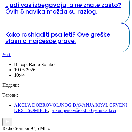
Ljudi vas izbegavaju, a ne znate zašto?
Ovih 5 navika možda su razlog.
Kako rashladiti psa leti? Ove greške
vlasnici najčešće prave.
Vesti
Извор: Radio Sombor
19.06.2026.
10:44
Подели:
Тагови:
AKCIJA DOBROVOLJNOG DAVANJA KRVI
,
CRVENI
KRST SOMBOR
,
prikupljeno više od 50 jedinica krvi
Radio Sombor 97,5 MHz