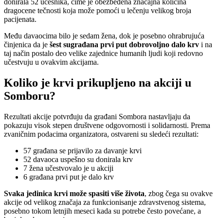
donirala 52 učesnika, čime je obezbeđena značajna količina
dragocene tečnosti koja može pomoći u lečenju velikog broja
pacijenata.
Među davaocima bilo je sedam žena, dok je posebno ohrabrujuća
činjenica da je
šest sugrađana prvi put dobrovoljno dalo krv
i na
taj način postalo deo velike zajednice humanih ljudi koji redovno
učestvuju u ovakvim akcijama.
Koliko je krvi prikupljeno na akciji u
Somboru?
Rezultati akcije potvrđuju da građani Sombora nastavljaju da
pokazuju visok stepen društvene odgovornosti i solidarnosti. Prema
zvaničnim podacima organizatora, ostvareni su sledeći rezultati:
57 građana se prijavilo za davanje krvi
52 davaoca uspešno su donirala krv
7 žena učestvovalo je u akciji
6 građana prvi put je dalo krv
Svaka jedinica krvi može spasiti više života
, zbog čega su ovakve
akcije od velikog značaja za funkcionisanje zdravstvenog sistema,
posebno tokom letnjih meseci kada su potrebe često povećane, a