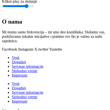
Klikni play za slušanje
O nama
Mi nismo samo frekvencija – mi smo deo komšiluka. Slušamo vas,
podržavamo lokalne inicijative i pratimo sve što je važno za našu
zajednicu.
Facebook
Instagram
X-twitter
Youtube
Vesti
Događaji
Servisne informacije
Slobodno vreme
Impresum
Vesti
Događaji
Servisne informacije
Slobodno vreme
Impresum