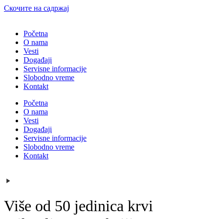
Скочите на садржај
Početna
O nama
Vesti
Događaji
Servisne informacije
Slobodno vreme
Kontakt
Početna
O nama
Vesti
Događaji
Servisne informacije
Slobodno vreme
Kontakt
Više od 50 jedinica krvi