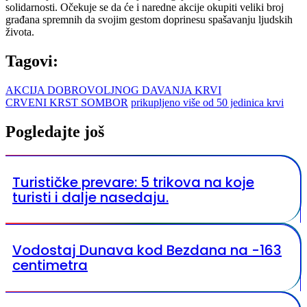
solidarnosti. Očekuje se da će i naredne akcije okupiti veliki broj
građana spremnih da svojim gestom doprinesu spašavanju ljudskih
života.
Tagovi:
AKCIJA DOBROVOLJNOG DAVANJA KRVI
CRVENI KRST SOMBOR
prikupljeno više od 50 jedinica krvi
Pogledajte još
Turističke prevare: 5 trikova na koje
turisti i dalje nasedaju.
Vodostaj Dunava kod Bezdana na -163
centimetra