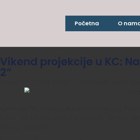
Početna
O nam
Vikend projekcije u KC: Na 
2“
Događaji
21.05.2026.
11:43
Izvor: Radio S
Ljubitelje filma ovog vikenda u bioskopu Kult
tako i ljubiteljima akcije i animiranih filmova. N
„Mortal Kombat 2“.