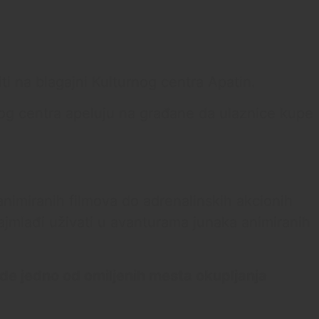
ti na blagajni Kulturnog centra Apatin.
rnog centra apeluju na građane da ulaznice kupe
animiranih filmova do adrenalinskih akcionih
ajmlađi uživati u avanturama junaka animiranih
de jedno od omiljenih mesta okupljanja