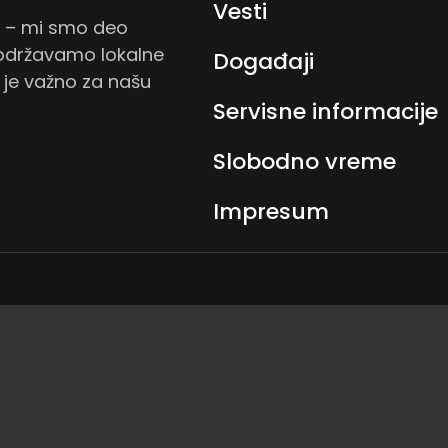
Vesti
a – mi smo deo
podržavamo lokalne
Događaji
o je važno za našu
Servisne informacije
Slobodno vreme
Impresum