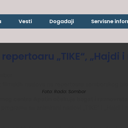
a
Vesti
Događaji
Servisne info
repertoaru „TIKE“, „Hajdi i
ombor
Foto: Rado: Sombor
urnog centra Apatin očekuje bogat i raznovrst
a programu su animirani naslovi „TIKE“ i „Hajdi i 