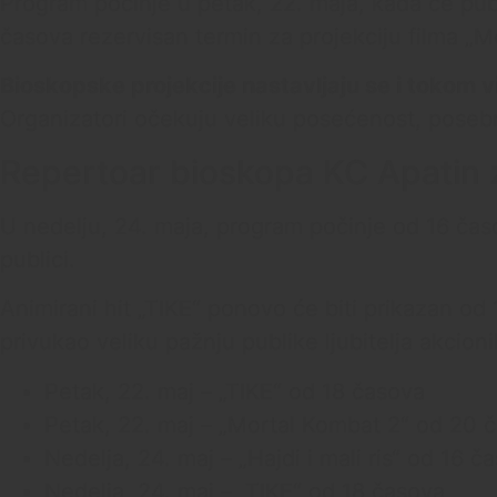
Program počinje u petak, 22. maja, kada će publ
časova rezervisan termin za projekciju filma „M
Bioskopske projekcije nastavljaju se i tokom 
Organizatori očekuju veliku posećenost, poseb
Repertoar bioskopa KC Apatin 
U nedelju, 24. maja, program počinje od 16 časov
publici.
Animirani hit „TIKE“ ponovo će biti prikazan od 
privukao veliku pažnju publike ljubitelja akcioni
Petak, 22. maj – „TIKE“ od 18 časova
Petak, 22. maj – „Mortal Kombat 2“ od 20 
Nedelja, 24. maj – „Hajdi i mali ris“ od 16 č
Nedelja, 24. maj – „TIKE“ od 18 časova