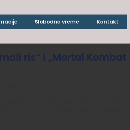
rmacije
Slobodno vreme
Kontakt
 mali ris“ i „Mortal Kombat
an repertoar
, namenjen kako najmlađoj publici,
mali ris“, kao i dugo očekivani akcioni spektakl