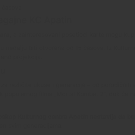
0 časova
lagajne KC Apatin
nara
, a zainteresovani posetioci karte mogu kupi
 u nedelju biti otvorena od 15 časova. Iz Kultu
end projekcija.
nu
a različite ukuse i generacije – od porodičnih 
k popularnog filma „Mortal Kombat 2“, dok će n
oskop Kulturnog centra Apatin nastavlja da bu
đen svim generacijama.