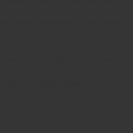
nizovani animirani film „TIKE“, dok je od 20
aju u filmskim ostvarenjima različitih žanrova.
lađima.
i ris“, koji je namenjen deci i porodičnoj
ripasti filmu „Mortal Kombat 2“, koji je