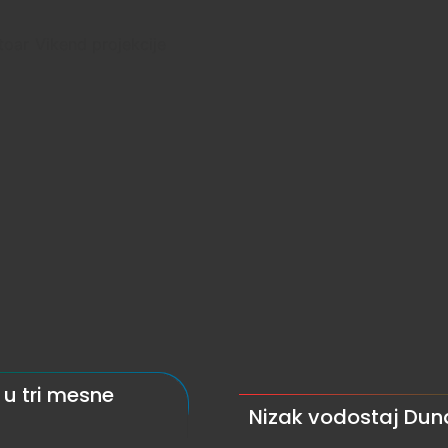
toar
Vikend projekcije
 u tri mesne
Nizak vodostaj Du