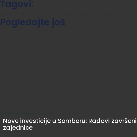
Tagovi:
bioskop Kulturnog centra Apatin
bogat i raznovrstan reper
Pogledajte još
Nove investicije u Somboru: Radovi završeni
zajednice