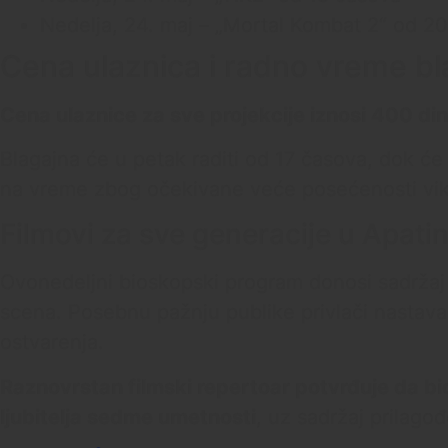
Nedelja, 24. maj – „Mortal Kombat 2“ od 2
Cena ulaznica i radno vreme b
Cena ulaznice za sve projekcije iznosi 400 di
Blagajna će u petak raditi od 17 časova, dok će
na vreme zbog očekivane veće posećenosti vik
Filmovi za sve generacije u Apati
Ovonedeljni bioskopski program donosi sadržaj z
scena. Posebnu pažnju publike privlači nastava
ostvarenja.
Raznovrstan filmski repertoar potvrđuje da bi
ljubitelja sedme umetnosti
, uz sadržaj prilago