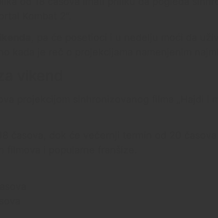
ika od 18 časova imati priliku da pogleda sinhro
ortal Kombat 2“.
vikenda
, pa će posetioci i u nedelju moći da uživ
no kada je reč o projekcijama namenjenim najm
za vikend
a projekcijom sinhronizovanog filma „Hajdi i mal
18 časova, dok će večernji termin od 20 časova p
h filmova i popularne franšize.
časova
asova