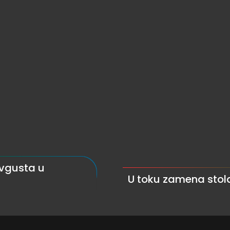
avgusta u
U toku zamena stol