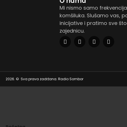
O nama
Mi nismo samo frekvencij
komšiluka. Slušamo vas, 
inicijative i pratimo sve št
zajednicu.
2026. © Sva prava zadržana. Radio Sombor
Početna