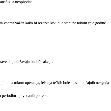
transfuzija neophodna.
va veoma važan kako bi rezerve krvi bile stabilne tokom cele godine.
stave da podržavaju buduće akcije.
eophodna tokom operacija, lečenja teških bolesti, saobraćajnih nezgoda
u periodima povećanih potreba.