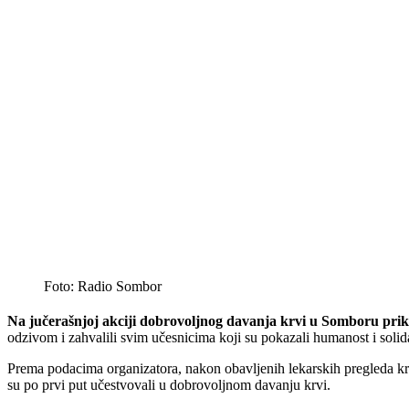
Foto: Radio Sombor
Na jučerašnjoj akciji dobrovoljnog davanja krvi u Somboru priku
odzivom i zahvalili svim učesnicima koji su pokazali humanost i solid
Prema podacima organizatora, nakon obavljenih lekarskih pregleda krv 
su po prvi put učestvovali u dobrovoljnom davanju krvi.