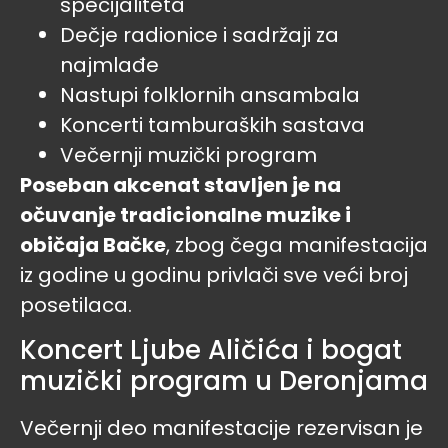
specijaliteta
Dečje radionice i sadržaji za
najmlađe
Nastupi folklornih ansambala
Koncerti tamburaških sastava
Večernji muzički program
Poseban akcenat stavljen je na
očuvanje tradicionalne muzike i
običaja Bačke
, zbog čega manifestacija
iz godine u godinu privlači sve veći broj
posetilaca.
Koncert Ljube Aličića i bogat
muzički program u Deronjama
Večernji deo manifestacije rezervisan je