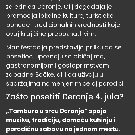
zajednica Deronje. Cilj događaja je
promocija lokalne kulture, turističke
ponude i tradicionalnih vrednosti koje
ovaj kraj čine prepoznatljivim.
Manifestacija predstavlja priliku da se
posetioci upoznaju sa običajima,
gastronomijom i gostoprimstvom
zapadne Bačke, ali i da uživaju u
sadržajima namenjenim celoj porodici.
Zašto posetiti Deronje 4. jula?
„Tambura u srcu Deronja“ spaja
muziku, tradiciju, domaću kuhinju i
porodičnu zabavu na jednom mestu
.