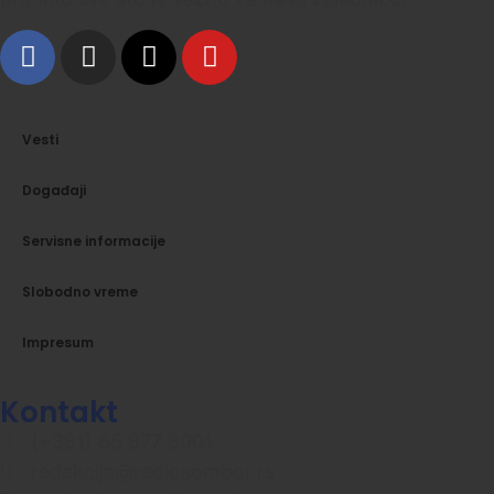
Vesti
Događaji
Servisne informacije
Slobodno vreme
Impresum
Kontakt
(+381) 65 877 8001
redakcija@radiosombor.rs