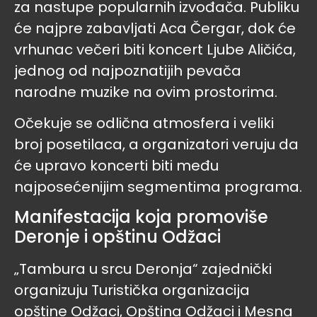
za nastupe popularnih izvođača. Publiku
će najpre zabavljati Aca Čergar, dok će
vrhunac večeri biti koncert Ljube Aličića,
jednog od najpoznatijih pevača
narodne muzike na ovim prostorima.
Očekuje se odlična atmosfera i veliki
broj posetilaca, a organizatori veruju da
će upravo koncerti biti među
najposećenijim segmentima programa.
Manifestacija koja promoviše
Deronje i opštinu Odžaci
„Tambura u srcu Deronja“ zajednički
organizuju Turistička organizacija
opštine Odžaci, Opština Odžaci i Mesna