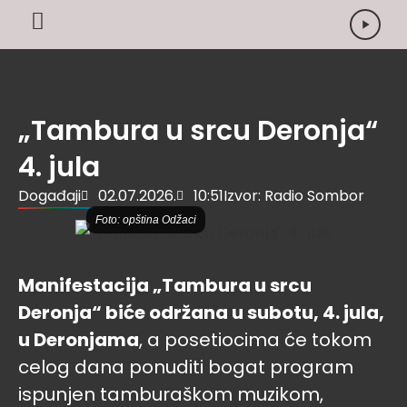
„Tambura u srcu Deronja“
4. jula
Događaji
02.07.2026.
10:51
Izvor: Radio Sombor
Foto: opština Odžaci
Manifestacija „Tambura u srcu
Deronja“ biće održana u subotu, 4. jula,
u Deronjama
, a posetiocima će tokom
celog dana ponuditi bogat program
ispunjen tamburaškom muzikom,