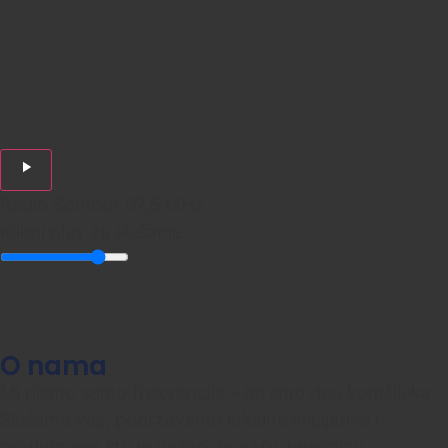
Radio Sombor 97,5 MHz
Klikni play za slušanje
O nama
Mi nismo samo frekvencija – mi smo deo komšiluka.
Slušamo vas, podržavamo lokalne inicijative i
pratimo sve što je važno za našu zajednicu.