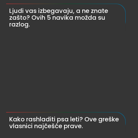
Ljudi vas izbegavaju, a ne znate
zašto? Ovih 5 navika možda su
razlog.
Kako rashladiti psa leti? Ove greške
vlasnici najčešće prave.