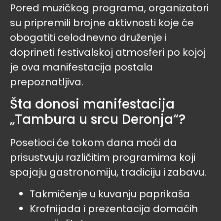
Pored muzičkog programa, organizatori
su pripremili brojne aktivnosti koje će
obogatiti celodnevno druženje i
doprineti festivalskoj atmosferi po kojoj
je ova manifestacija postala
prepoznatljiva.
Šta donosi manifestacija
„Tambura u srcu Deronja“?
Posetioci će tokom dana moći da
prisustvuju različitim programima koji
spajaju gastronomiju, tradiciju i zabavu.
Takmičenje u kuvanju paprikaša
Krofnijada i prezentacija domaćih