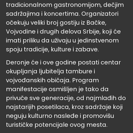
tradicionalnom gastronomijom, dečjim
sadržajima i koncertima. Organizatori
očekuju veliki broj gostiju iz Bačke,
Vojvodine i drugih delova Srbije, koji će
imati priliku da uživaju u jedinstvenom
spoju tradicije, kulture i zabave.
Deronje će i ove godine postati centar
okupljanja ljubitelja tambure i
vojvođanskih običaja. Program
manifestacije osmišljen je tako da
privuče sve generacije, od najmlađih do
najstarijih posetilaca, kroz sadržaje koji
neguju kulturno nasleđe i promovišu
turističke potencijale ovog mesta.