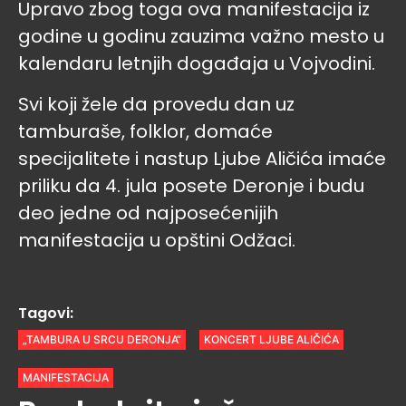
Upravo zbog toga ova manifestacija iz
godine u godinu zauzima važno mesto u
kalendaru letnjih događaja u Vojvodini.
Svi koji žele da provedu dan uz
tamburaše, folklor, domaće
specijalitete i nastup Ljube Aličića imaće
priliku da 4. jula posete Deronje i budu
deo jedne od najposećenijih
manifestacija u opštini Odžaci.
Tagovi:
„TAMBURA U SRCU DERONJA“
KONCERT LJUBE ALIČIĆA
MANIFESTACIJA