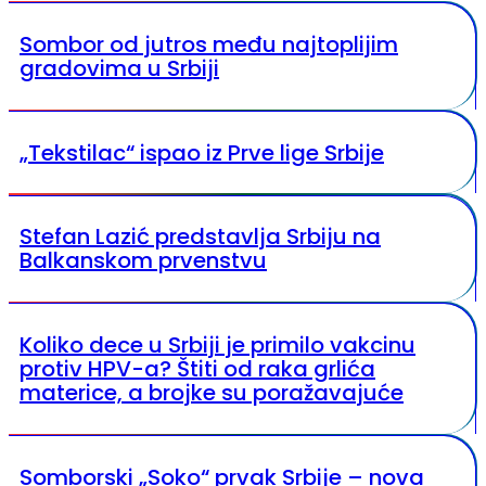
Sombor od jutros među najtoplijim
gradovima u Srbiji
„Tekstilac“ ispao iz Prve lige Srbije
Stefan Lazić predstavlja Srbiju na
Balkanskom prvenstvu
Koliko dece u Srbiji je primilo vakcinu
protiv HPV-a? Štiti od raka grlića
materice, a brojke su poražavajuće
Somborski „Soko“ prvak Srbije – nova