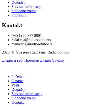
Događaji
Servisne informacije
Slobodno vreme
Impresum
Kontakt
(+381) 65 877 8001
redakcija@radiosombor.rs
marketing@radiosombor.rs
2026. © Sva prava zadržana. Radio Sombor
Дизајн и веб: Премиер Дизајн Студио
Početna
O nama
Vesti
Događaji
Servisne informacije
Slobodno vreme
Kontakt