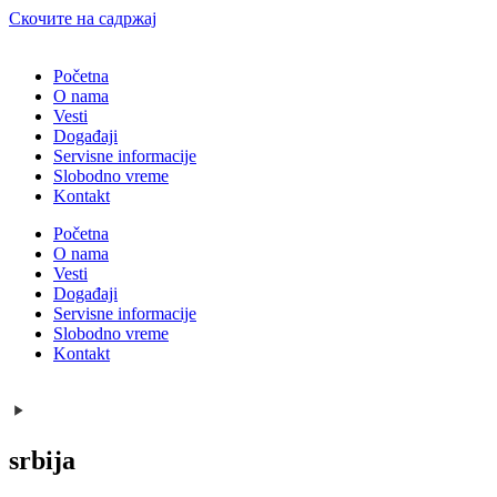
Скочите на садржај
Početna
O nama
Vesti
Događaji
Servisne informacije
Slobodno vreme
Kontakt
Početna
O nama
Vesti
Događaji
Servisne informacije
Slobodno vreme
Kontakt
srbija