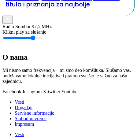
titula i priznanja za najbolje
Radio Sombor 97,5 MHz
Klikni play za slušanje
O nama
Mi nismo samo frekvencija – mi smo deo komšiluka. Slušamo vas,
podržavamo lokalne inicijative i pratimo sve što je važno za našu
zajednicu.
Facebook
Instagram
X-twitter
Youtube
Vesti
Događaji
Servisne informacije
Slobodno vreme
Impresum
Vesti