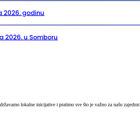
a 2026. godinu
za 2026. u Somboru
žavamo lokalne inicijative i pratimo sve što je važno za našu zajednic