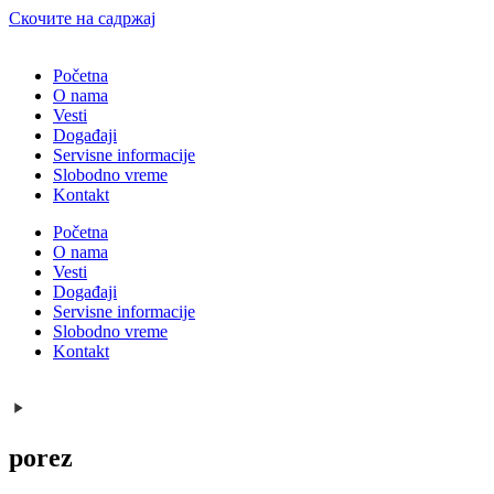
Скочите на садржај
Početna
O nama
Vesti
Događaji
Servisne informacije
Slobodno vreme
Kontakt
Početna
O nama
Vesti
Događaji
Servisne informacije
Slobodno vreme
Kontakt
porez