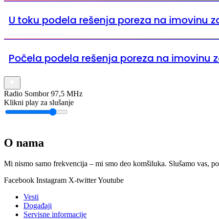
U toku podela rešenja poreza na imovinu z
Počela podela rešenja poreza na imovinu 
Radio Sombor 97,5 MHz
Klikni play za slušanje
O nama
Mi nismo samo frekvencija – mi smo deo komšiluka. Slušamo vas, podr
Facebook
Instagram
X-twitter
Youtube
Vesti
Događaji
Servisne informacije