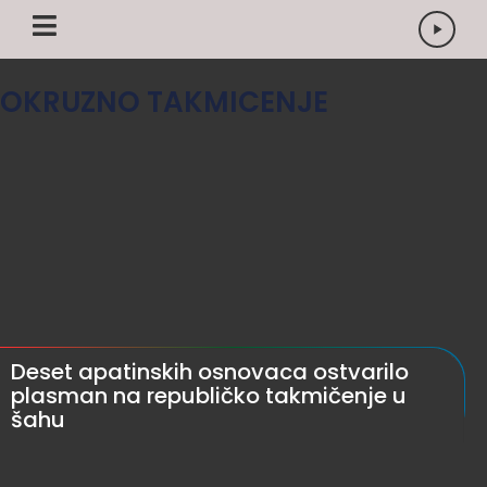
OKRUZNO TAKMICENJE
Deset apatinskih osnovaca ostvarilo
plasman na republičko takmičenje u
šahu