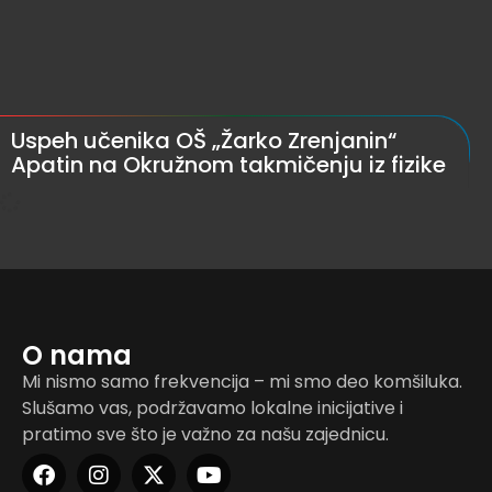
Uspeh učenika OŠ „Žarko Zrenjanin“
Apatin na Okružnom takmičenju iz fizike
O nama
Mi nismo samo frekvencija – mi smo deo komšiluka.
Slušamo vas, podržavamo lokalne inicijative i
pratimo sve što je važno za našu zajednicu.