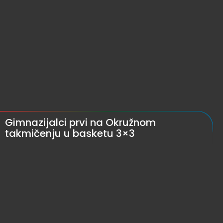
Gimnazijalci prvi na Okružnom
takmičenju u basketu 3×3