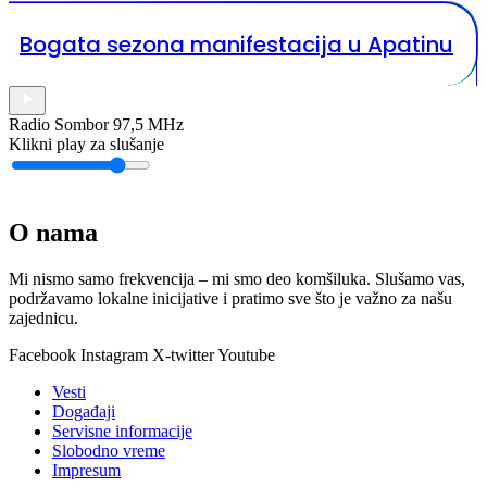
Bogata sezona manifestacija u Apatinu
Radio Sombor 97,5 MHz
Klikni play za slušanje
O nama
Mi nismo samo frekvencija – mi smo deo komšiluka. Slušamo vas,
podržavamo lokalne inicijative i pratimo sve što je važno za našu
zajednicu.
Facebook
Instagram
X-twitter
Youtube
Vesti
Događaji
Servisne informacije
Slobodno vreme
Impresum