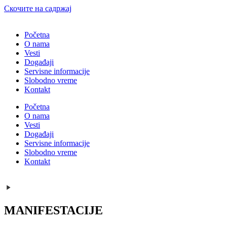
Скочите на садржај
Početna
O nama
Vesti
Događaji
Servisne informacije
Slobodno vreme
Kontakt
Početna
O nama
Vesti
Događaji
Servisne informacije
Slobodno vreme
Kontakt
MANIFESTACIJE