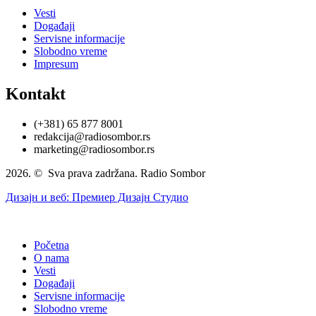
Vesti
Događaji
Servisne informacije
Slobodno vreme
Impresum
Kontakt
(+381) 65 877 8001
redakcija@radiosombor.rs
marketing@radiosombor.rs
2026. © Sva prava zadržana. Radio Sombor
Дизајн и веб: Премиер Дизајн Студио
Početna
O nama
Vesti
Događaji
Servisne informacije
Slobodno vreme