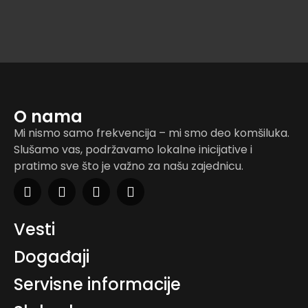
O nama
Mi nismo samo frekvencija – mi smo deo komšiluka.
Slušamo vas, podržavamo lokalne inicijative i
pratimo sve što je važno za našu zajednicu.
Vesti
Događaji
Servisne informacije