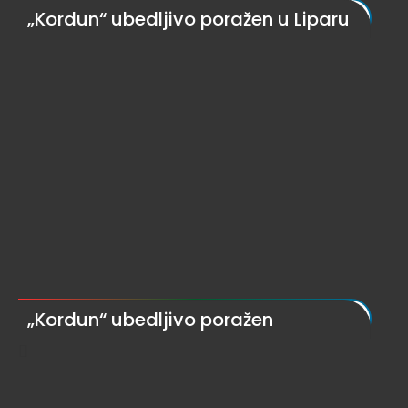
„Kordun“ ubedljivo poražen u Liparu
„Kordun“ ubedljivo poražen