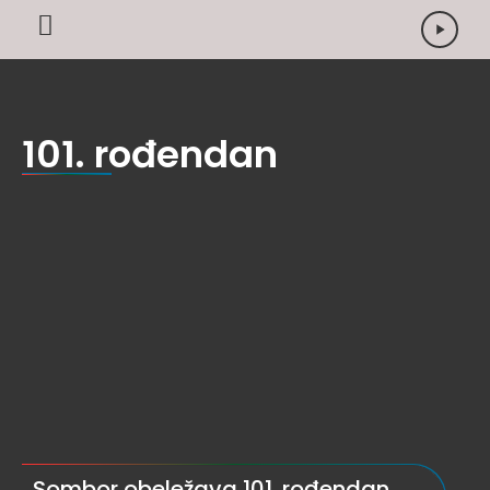
101. rođendan
Sombor obeležava 101. rođendan