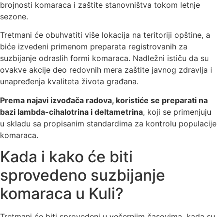
brojnosti komaraca i zaštite stanovništva tokom letnje
sezone.
Tretmani će obuhvatiti više lokacija na teritoriji opštine, a
biće izvedeni primenom preparata registrovanih za
suzbijanje odraslih formi komaraca. Nadležni ističu da su
ovakve akcije deo redovnih mera zaštite javnog zdravlja i
unapređenja kvaliteta života građana.
Prema najavi izvođača radova, koristiće se preparati na
bazi lambda-cihalotrina i deltametrina
, koji se primenjuju
u skladu sa propisanim standardima za kontrolu populacije
komaraca.
Kada i kako će biti
sprovedeno suzbijanje
komaraca u Kuli?
Tretmani će biti sprovedeni u večernjim časovima, kada su