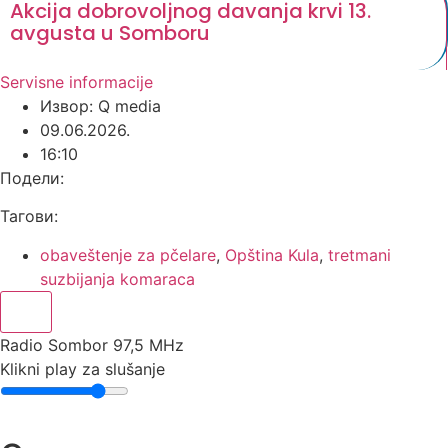
Akcija dobrovoljnog davanja krvi 13.
avgusta u Somboru
Servisne informacije
Извор: Q media
09.06.2026.
16:10
Подели:
Тагови:
obaveštenje za pčelare
,
Opština Kula
,
tretmani
suzbijanja komaraca
Radio Sombor 97,5 MHz
Klikni play za slušanje