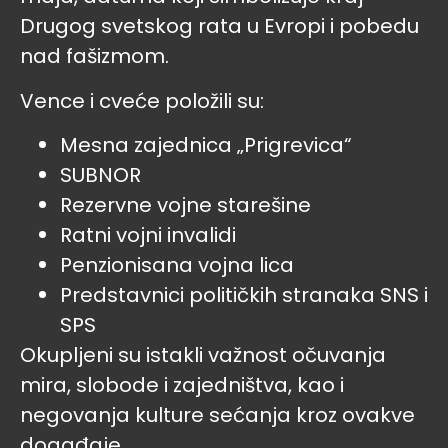
Drugog svetskog rata u Evropi i pobedu
nad fašizmom.
Vence i cveće položili su:
Mesna zajednica „Prigrevica“
SUBNOR
Rezervne vojne starešine
Ratni vojni invalidi
Penzionisana vojna lica
Predstavnici političkih stranaka SNS i
SPS
Okupljeni su istakli važnost očuvanja
mira, slobode i zajedništva, kao i
negovanja kulture sećanja kroz ovakve
događaje.