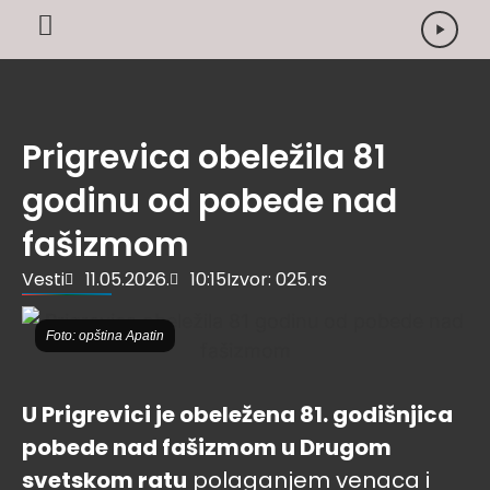
Prigrevica obeležila 81
godinu od pobede nad
fašizmom
Vesti
11.05.2026.
10:15
Izvor: 025.rs
Foto: opština Apatin
U Prigrevici je obeležena 81. godišnjica
pobede nad fašizmom u Drugom
svetskom ratu
polaganjem venaca i