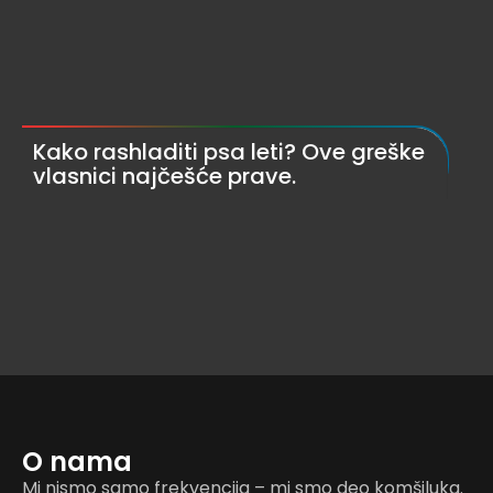
Kako rashladiti psa leti? Ove greške
vlasnici najčešće prave.
O nama
Mi nismo samo frekvencija – mi smo deo komšiluka.