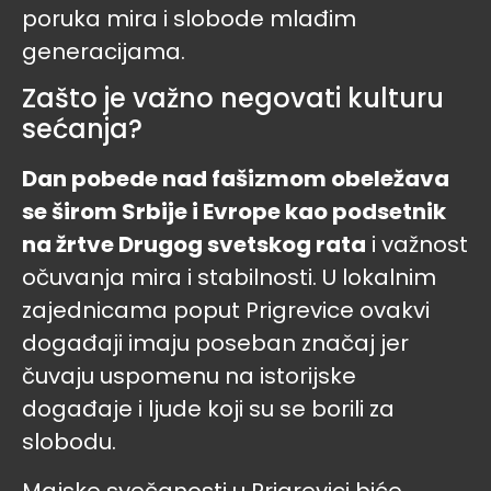
poruka mira i slobode mlađim
generacijama.
Zašto je važno negovati kulturu
sećanja?
Dan pobede nad fašizmom obeležava
se širom Srbije i Evrope kao podsetnik
na žrtve Drugog svetskog rata
i važnost
očuvanja mira i stabilnosti. U lokalnim
zajednicama poput Prigrevice ovakvi
događaji imaju poseban značaj jer
čuvaju uspomenu na istorijske
događaje i ljude koji su se borili za
slobodu.
Majske svečanosti u Prigrevici biće