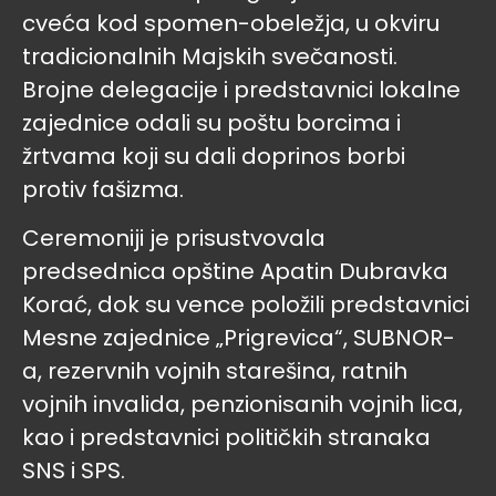
cveća kod spomen-obeležja, u okviru
tradicionalnih Majskih svečanosti.
Brojne delegacije i predstavnici lokalne
zajednice odali su poštu borcima i
žrtvama koji su dali doprinos borbi
protiv fašizma.
Ceremoniji je prisustvovala
predsednica opštine Apatin Dubravka
Korać, dok su vence položili predstavnici
Mesne zajednice „Prigrevica“, SUBNOR-
a, rezervnih vojnih starešina, ratnih
vojnih invalida, penzionisanih vojnih lica,
kao i predstavnici političkih stranaka
SNS i SPS.