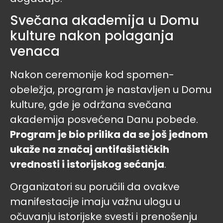
Svečana akademija u Domu
kulture nakon polaganja
venaca
Nakon ceremonije kod spomen-
obeležja, program je nastavljen u Domu
kulture, gde je održana svečana
akademija posvećena Danu pobede.
Program je bio prilika da se još jednom
ukaže na značaj antifašističkih
vrednosti i istorijskog sećanja
.
Organizatori su poručili da ovakve
manifestacije imaju važnu ulogu u
očuvanju istorijske svesti i prenošenju