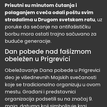
Prisutni su minutom ćutanja i
polaganjem cveća odali poštu svim
stradalima u Drugom svetskom ratu
, uz
poruke da sećanje na antifašističku
borbu mora ostati trajno sačuvano za
buduće generacije.
Dan pobede nad fašizmom
obeležen u Prigrevici
Obeležavanje Dana pobede u Prigrevici
deo je višednevnih Majskih svečanosti
koje se tradicionalno organizuju u ovom
mestu. Građani i predstavnici
organizacija podsetili su na značaj 9.
maja, datuma koji simbolizuje kraj