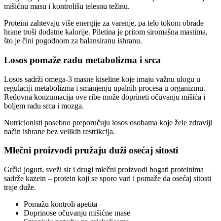
mišićnu masu i kontrolišu telesnu težinu.
Proteini zahtevaju više energije za varenje, pa telo tokom obrade
hrane troši dodatne kalorije. Piletina je pritom siromašna mastima,
što je čini pogodnom za balansiranu ishranu.
Losos pomaže radu metabolizma i srca
Losos sadrži omega-3 masne kiseline koje imaju važnu ulogu u
regulaciji metabolizma i smanjenju upalnih procesa u organizmu.
Redovna konzumacija ove ribe može doprineti očuvanju mišića i
boljem radu srca i mozga.
Nutricionisti posebno preporučuju losos osobama koje žele zdraviji
način ishrane bez velikih restrikcija.
Mlečni proizvodi pružaju duži osećaj sitosti
Grčki jogurt, sveži sir i drugi mlečni proizvodi bogati proteinima
sadrže kazein – protein koji se sporo vari i pomaže da osećaj sitosti
traje duže.
Pomažu kontroli apetita
Doprinose očuvanju mišićne mase