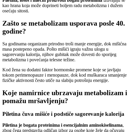
Piletina, losos i mlečni proizvodi bogati proteinima
izdvajaju se
kao hrana koja može doprineti boljem radu metabolizma i dužem
osećaju sitosti.
Zašto se metabolizam usporava posle 40.
godine?
Sa godinama organizam prirodno troši manje energije, dok mišićna
masa postepeno opada. Pošto mišići igraju važnu ulogu u
sagorevanju kalorija, njihov gubitak može dovesti do sporijeg
metabolizma i povećanja telesne težine.
Kod žena su dodatni faktor hormonske promene koje se javljaju
tokom perimenopauze i menopauze, dok kod muškaraca smanjenje
fizičke aktivnosti često utiče na slabiju potrošnju energije.
Koje namirnice ubrzavaju metabolizam i
pomažu mršavljenju?
Piletina čuva mišiće i podstiče sagorevanje kalorija
Piletina je bogata proteinima i esencijalnim aminokiselinama
,
zbog čega predstavlja odličan izbor za osobe koje žele da očuvaju