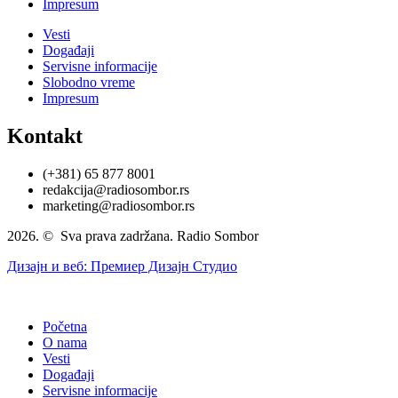
Impresum
Vesti
Događaji
Servisne informacije
Slobodno vreme
Impresum
Kontakt
(+381) 65 877 8001
redakcija@radiosombor.rs
marketing@radiosombor.rs
2026. © Sva prava zadržana. Radio Sombor
Дизајн и веб: Премиер Дизајн Студио
Početna
O nama
Vesti
Događaji
Servisne informacije