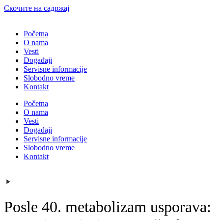
Скочите на садржај
Početna
O nama
Vesti
Događaji
Servisne informacije
Slobodno vreme
Kontakt
Početna
O nama
Vesti
Događaji
Servisne informacije
Slobodno vreme
Kontakt
Posle 40. metabolizam usporava: