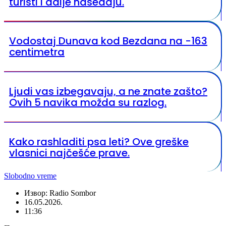
turisti i dalje nasedaju.
Vodostaj Dunava kod Bezdana na -163
centimetra
Ljudi vas izbegavaju, a ne znate zašto?
Ovih 5 navika možda su razlog.
Kako rashladiti psa leti? Ove greške
vlasnici najčešće prave.
Slobodno vreme
Извор: Radio Sombor
16.05.2026.
11:36