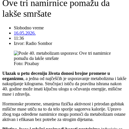
Ove tri namirnice pomažu da
lakše smršate
Slobodno vreme
16.05.2026.
11:36
Izvor: Radio Sombor
Foto: Pixabay
Ulazak u petu deceniju života donosi brojne promene u
organizmu
, a jedna od najčešćih je usporavanje metabolizma i lakše
nakupljanje kilograma. Stručnjaci ističu da pravilna ishrana nakon
40. godine može imati ključnu ulogu u očuvanju energije, mišićne
mase i zdravlja.
Hormonske promene, smanjena fizička aktivnost i prirodan gubitak
mišićne mase utiču na to da telo sporije sagoreva kalorije. Upravo
zbog toga određene namirnice mogu pomoći da metabolizam ostane
aktivan i efikasan bez potrebe za strogim dijetama.