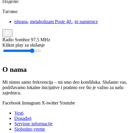
Подели:
Тагови:
ishrana
,
metabolizam Posle 40.
,
tri namirnice
Radio Sombor 97,5 MHz
Klikni play za slušanje
O nama
Mi nismo samo frekvencija – mi smo deo komšiluka. Slušamo vas,
podržavamo lokalne inicijative i pratimo sve što je važno za našu
zajednicu.
Facebook
Instagram
X-twitter
Youtube
Vesti
Događaji
Servisne informacije
Slobodno vreme