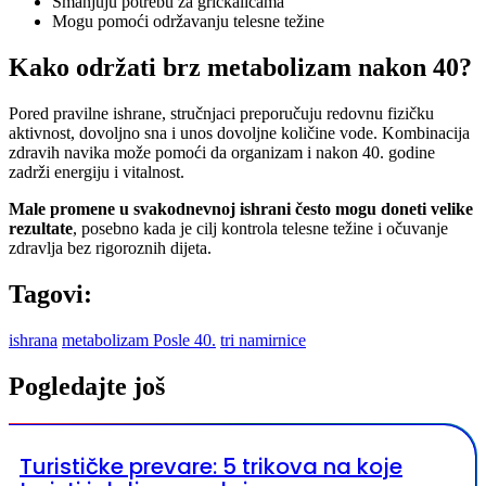
Smanjuju potrebu za grickalicama
Mogu pomoći održavanju telesne težine
Kako održati brz metabolizam nakon 40?
Pored pravilne ishrane, stručnjaci preporučuju redovnu fizičku
aktivnost, dovoljno sna i unos dovoljne količine vode. Kombinacija
zdravih navika može pomoći da organizam i nakon 40. godine
zadrži energiju i vitalnost.
Male promene u svakodnevnoj ishrani često mogu doneti velike
rezultate
, posebno kada je cilj kontrola telesne težine i očuvanje
zdravlja bez rigoroznih dijeta.
Tagovi:
ishrana
metabolizam Posle 40.
tri namirnice
Pogledajte još
Turističke prevare: 5 trikova na koje