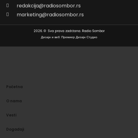
redakcija@radiosombor.rs
marketing@radiosombor.rs
2026. © Sva prava zadržana. Radio Sombor
Дизајн и веб: Премиер Дизајн Студио
Početna
O nama
Vesti
Događaji