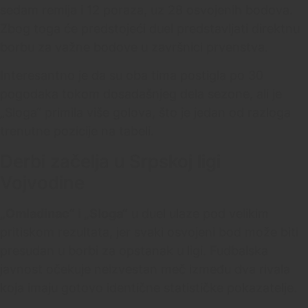
sedam remija i 12 poraza, uz 28 osvojenih bodova.
Zbog toga će predstojeći duel predstavljati direktnu
borbu za važne bodove u završnici prvenstva.
Interesantno je da su oba tima postigla po 30
pogodaka tokom dosadašnjeg dela sezone, ali je
„Sloga“ primila više golova, što je jedan od razloga
trenutne pozicije na tabeli.
Derbi začelja u Srpskoj ligi
Vojvodine
„Omladinac“ i „Sloga“
u duel ulaze pod velikim
pritiskom rezultata, jer svaki osvojeni bod može biti
presudan u borbi za opstanak u ligi. Fudbalska
javnost očekuje neizvestan meč između dva rivala
koja imaju gotovo identične statističke pokazatelje.