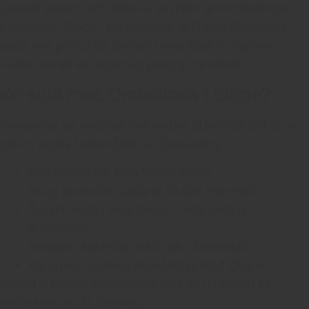
Jesenji susret ovih timova završen je minimalnom
pobedom „Sloge“, pa domaćin iz Novih Banovaca
sada ima priliku da uzvrati i eventualno napravi
važan korak ka sigurnijoj poziciji na tabeli.
Ko sudi meč Omladinca i Sloge?
Poverenje za vođenje ove važne utakmice dobio je
glavni sudija Dušan Belić iz Zrenjanina.
Prvi pomoćnik biće Veljko Ristić.
Drugi pomoćni sudija je Dušan Petrović.
Četvrti sudija biće Goran Tešanović iz
Srbobrana.
Delegat utakmice je Koviljko Marković.
Kontrolor suđenja biće Matija Nađ Olajoš.
Susret u Novim Banovcima igra se u nedelju sa
početkom od 11 časova.