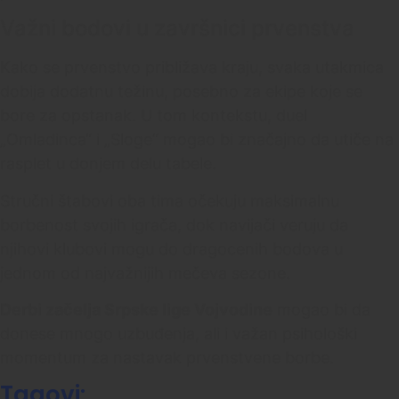
Važni bodovi u završnici prvenstva
Kako se prvenstvo približava kraju, svaka utakmica
dobija dodatnu težinu, posebno za ekipe koje se
bore za opstanak. U tom kontekstu, duel
„Omladinca“ i „Sloge“ mogao bi značajno da utiče na
rasplet u donjem delu tabele.
Stručni štabovi oba tima očekuju maksimalnu
borbenost svojih igrača, dok navijači veruju da
njihovi klubovi mogu do dragocenih bodova u
jednom od najvažnijih mečeva sezone.
Derbi začelja Srpske lige Vojvodine
mogao bi da
donese mnogo uzbuđenja, ali i važan psihološki
momentum za nastavak prvenstvene borbe.
Tagovi: