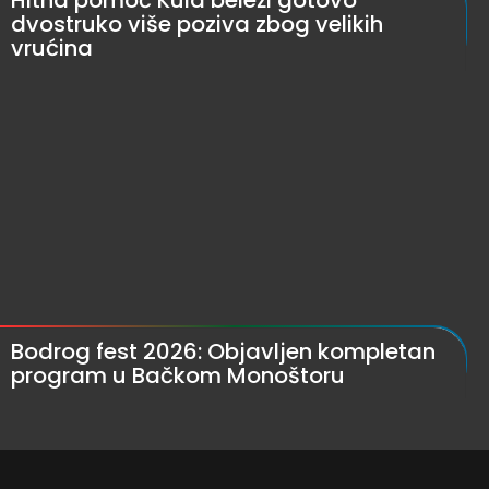
dvostruko više poziva zbog velikih
vrućina
Bodrog fest 2026: Objavljen kompletan
program u Bačkom Monoštoru