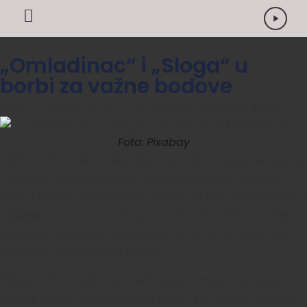
„Omladinac“ i „Sloga“ u
borbi za važne bodove
Vesti
16.05.2026.
10:24
Izvor: Sombor sport
Foto: Pixabay
Mečevi 27. kola Srpske lige Vojvodine igraju se danas
i sutra, a najveću pažnju ljubitelja fudbala privlači
duel u Novim Banovcima između ekipa
„Omladinac“ i
„Sloga“
. Ovaj susret mogao bi da ima veliki značaj u
borbi za opstanak, s obzirom na to da se oba tima
nalaze u donjem delu tabele.
Ekipa iz Čonoplje i domaći sastav imaju identičan
učinak nakon 26 odigranih kola – po sedam pobeda,