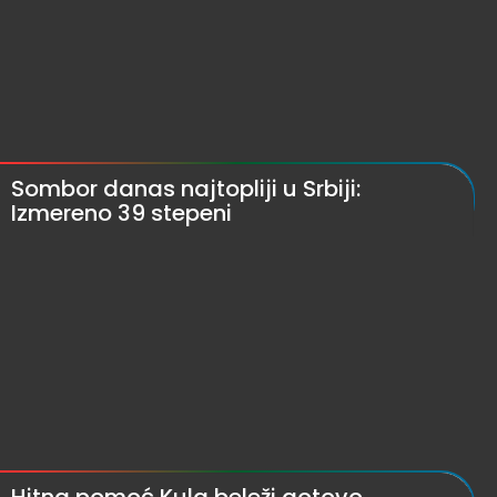
Sombor danas najtopliji u Srbiji:
Izmereno 39 stepeni
Hitna pomoć Kula beleži gotovo