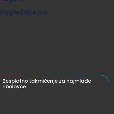
FUDBAL
Mečevi 27. kola
Srpska liga Vojvodine
Pogledajte još
Besplatno takmičenje za najmlađe
ribolovce