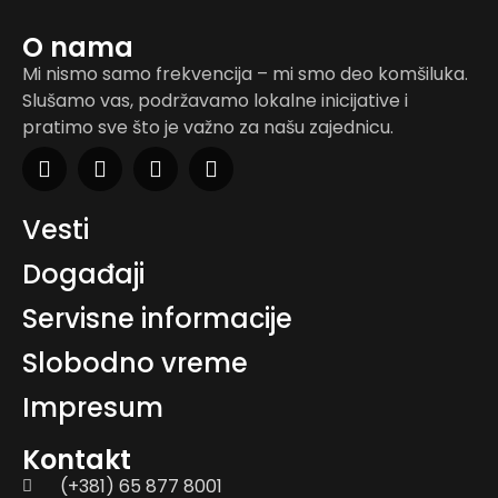
O nama
Mi nismo samo frekvencija – mi smo deo komšiluka.
Slušamo vas, podržavamo lokalne inicijative i
pratimo sve što je važno za našu zajednicu.
Vesti
Događaji
Servisne informacije
Slobodno vreme
Impresum
Kontakt
(+381) 65 877 8001