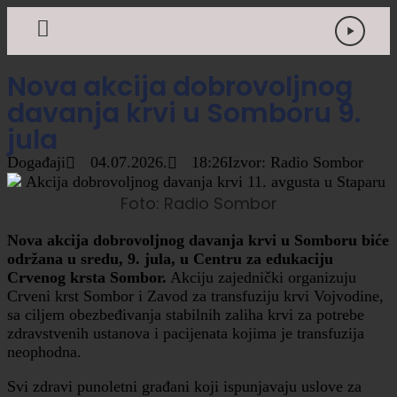
Nova akcija dobrovoljnog
davanja krvi u Somboru 9.
jula
Događaji
04.07.2026.
18:26
Izvor: Radio Sombor
Foto: Radio Sombor
Nova akcija dobrovoljnog davanja krvi u Somboru biće
održana u sredu, 9. jula, u Centru za edukaciju
Crvenog krsta Sombor.
Akciju zajednički organizuju
Crveni krst Sombor i Zavod za transfuziju krvi Vojvodine,
sa ciljem obezbeđivanja stabilnih zaliha krvi za potrebe
zdravstvenih ustanova i pacijenata kojima je transfuzija
neophodna.
Svi zdravi punoletni građani koji ispunjavaju uslove za