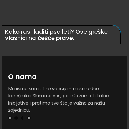
Kako rashladiti psa leti? Ove greške
vlasnici najčešće prave.
O nama
Mi nismo samo frekvencija – mi smo deo
komšiluka. Slušamo vas, podržavamo lokalne
inicijative i pratimo sve što je važno za našu
zajednicu.