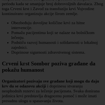
periodu kada se smanjuje broj dobrovoljnih davalaca. Zbog
toga Crveni krst i Zavod za transfuziju krvi Vojvodine
kontinuirano organizuju akcije širom zemlje.
Obezbeđuju dovoljne količine krvi za hitne
intervencije.
Pomažu pacijentima koji se nalaze na bolničkom
lečenju.
Podstiču razvoj humanosti i solidarnosti u lokalnoj
zajednici.
Doprinose sigurnosti zdravstvenog sistema.
Crveni krst Sombor poziva građane da
pokažu humanost
Organizatori pozivaju sve građane koji mogu da daju
krv da se odazovu akciji
i doprinesu stvaranju
neophodnih rezervi za lečenje pacijenata. Svaka donirana
jedinica krvi predstavlja dragocenu pomoć i može imati
presudnu ulogu u spasavanju života.