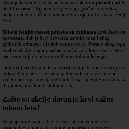
davanje krvi moći će da se odazovu akciji
u periodu od 9
do 13 časova
. Organizatori pozivaju građane da izdvoje
malo vremena i učine humano delo koje može spasiti nečiji
život.
Tokom letnjih meseci potrebe za zalihama krvi često su
povećane
, dok je broj davalaca neretko manji zbog
godišnjih odmora i visokih temperatura. Upravo zbog toga
ovakve akcije imaju poseban značaj za zdravstveni sistem i
pacijente kojima je krv neophodna tokom lečenja.
Dobrovoljno davanje krvi predstavlja jedan od najvažnijih
vidova humanosti, jer jedna jedinica krvi može pomoći
većem broju pacijenata tokom lečenja, operativnih zahvata
ili oporavka nakon teških povreda.
Zašto su akcije davanja krvi važne
tokom leta?
Stručnjaci redovno ističu da su stabilne zalihe krvi
neophodne tokom cele godine, a posebno u letnjem