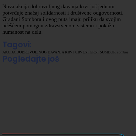
Nova akcija dobrovoljnog davanja krvi još jednom
potvrđuje značaj solidarnosti i društvene odgovornosti.
Građani Sombora i ovog puta imaju priliku da svojim
učešćem pomognu zdravstvenom sistemu i pokažu
humanost na delu.
Tagovi:
AKCIJA DOBROVOLJNOG DAVANJA KRVI
CRVENI KRST SOMBOR
sombor
Pogledajte još