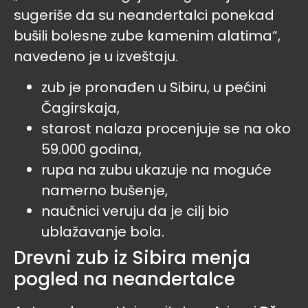
sugeriše da su neandertalci ponekad
bušili bolesne zube kamenim alatima“,
navedeno je u izveštaju.
zub je pronađen u Sibiru, u pećini
Čagirskaja,
starost nalaza procenjuje se na oko
59.000 godina,
rupa na zubu ukazuje na moguće
namerno bušenje,
naučnici veruju da je cilj bio
ublažavanje bola.
Drevni zub iz Sibira menja
pogled na neandertalce