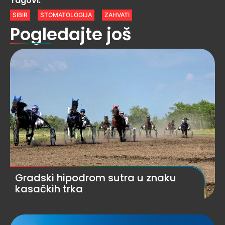
Tagovi:
SIBIR
STOMATOLOGIJA
ZAHVATI
Pogledajte još
Gradski hipodrom sutra u znaku
kasačkih trka