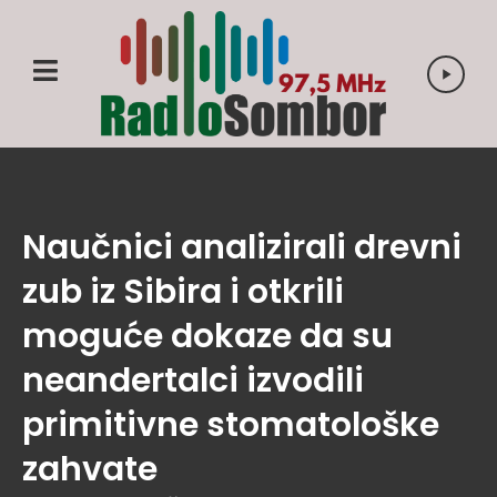
Naučnici analizirali drevni
zub iz Sibira i otkrili
moguće dokaze da su
neandertalci izvodili
primitivne stomatološke
zahvate