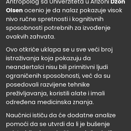
Antropolog sa Univerziteta u Arizoni
Džon
Olsen
ocenio je da nalaz pokazuje visok
nivo ručne spretnosti i kognitivnih
sposobnosti potrebnih za izvođenje
ovakvih zahvata.
Ovo otkriće uklapa se u sve veći broj
istraživanja koja pokazuju da
neandertalci nisu bili primitivni ljudi
ograničenih sposobnosti, već da su
posedovali razvijene tehnike
preživljavanja, koristili alate i imali
određena medicinska znanja.
Naučnici ističu da će dodatne analize
pomoći da se utvrdi da li je bušenje