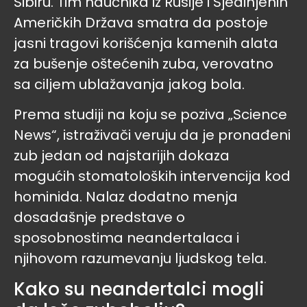
Sibiru. Tim naučnika iz Rusije i Sjedinjenih
Američkih Država smatra da postoje
jasni tragovi korišćenja kamenih alata
za bušenje oštećenih zuba, verovatno
sa ciljem ublažavanja jakog bola.
Prema studiji na koju se poziva „Science
News“, istraživači veruju da je pronađeni
zub jedan od najstarijih dokaza
mogućih stomatoloških intervencija kod
hominida. Nalaz dodatno menja
dosadašnje predstave o
sposobnostima neandertalaca i
njihovom razumevanju ljudskog tela.
Kako su neandertalci mogli