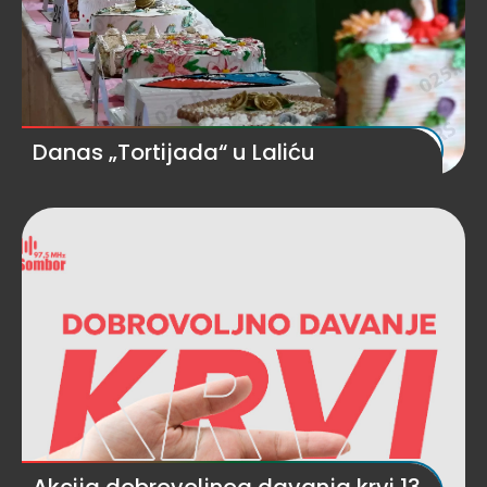
Danas „Tortijada“ u Laliću
Akcija dobrovoljnog davanja krvi 13.