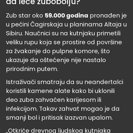
da leče zubobolju?
Zub star oko
59.000 godina
pronađen je
u pećini Čagirskaja u planinama Altaja u
Sibiru. Naučnici su na kutnjaku primetili
veliku rupu koja se prostire od površine
za žvakanje do pulpne komore, što
ukazuje da oštećenje nije nastalo
prirodnim putem.
Istraživači smatraju da su neandertalci
koristili kamene alate kako bi uklonili
deo zuba zahvaćen karijesom ili
infekcijom. Takav zahvat mogao je da
smanji bol i pritisak izazvan upalom.
„Otkriće drevnog ljudskog kutnjaka