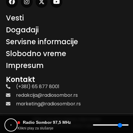
Vesti
Događaji
Servisne informacije
Slobodno vreme
Impresum
Kontakt
(+381) 65 877 8001
redakcija@radiosombor.rs
marketing@radiosombor.rs
2026. © Sva prava zadržana. Radio Sombor
Radio Sombor 97,5 MHz
Дизајн и веб: Премиер Дизајн Студио
Klikni play za slušanje