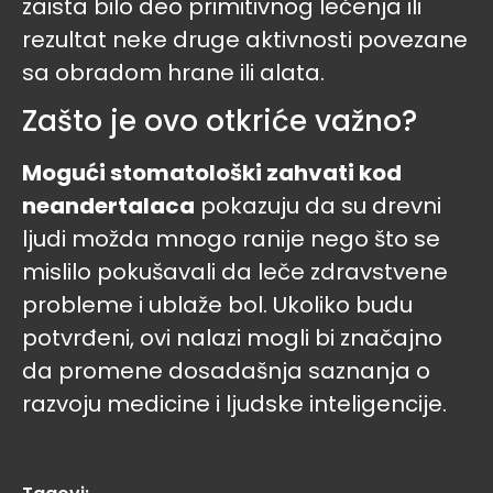
zaista bilo deo primitivnog lečenja ili
rezultat neke druge aktivnosti povezane
sa obradom hrane ili alata.
Zašto je ovo otkriće važno?
Mogući stomatološki zahvati kod
neandertalaca
pokazuju da su drevni
ljudi možda mnogo ranije nego što se
mislilo pokušavali da leče zdravstvene
probleme i ublaže bol. Ukoliko budu
potvrđeni, ovi nalazi mogli bi značajno
da promene dosadašnja saznanja o
razvoju medicine i ljudske inteligencije.