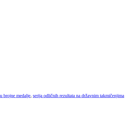
su brojne medalje
,
serija odličnih rezultata na državnim takmičenjima