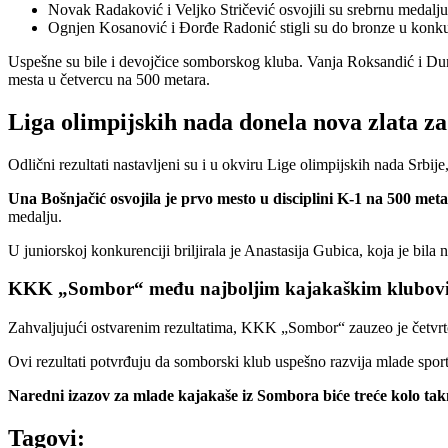
Novak Radaković i Veljko Stričević osvojili su srebrnu medalj
Ognjen Kosanović i Đorđe Radonić stigli su do bronze u konku
Uspešne su bile i devojčice somborskog kluba. Vanja Roksandić i Dun
mesta u četvercu na 500 metara.
Liga olimpijskih nada donela nova zlata
Odlični rezultati nastavljeni su i u okviru Lige olimpijskih nada Srbi
Una Bošnjačić osvojila je prvo mesto u disciplini K-1 na 500 met
medalju.
U juniorskoj konkurenciji briljirala je Anastasija Gubica, koja je bila
KKK „Sombor“ među najboljim kajakaškim klubovi
Zahvaljujući ostvarenim rezultatima, KKK „Sombor“ zauzeo je četvrto
Ovi rezultati potvrđuju da somborski klub uspešno razvija mlade sport
Naredni izazov za mlade kajakaše iz Sombora biće treće kolo tak
Tagovi: