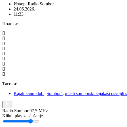
Извор: Radio Sombor
24.06.2026.
11:33
Подели:
Тагови:
Kajak kanu klub „Sombor“
,
mladi somborski kajakaši osvojili 
Radio Sombor 97,5 MHz
Klikni play za slušanje