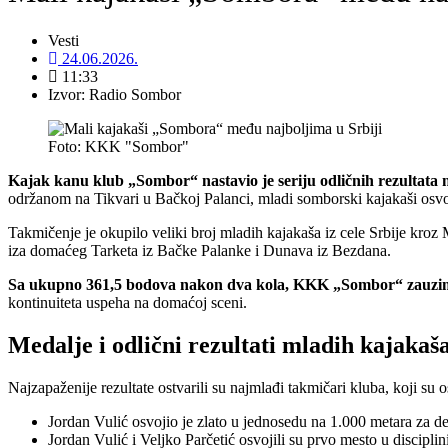
Vesti
24.06.2026.
11:33
Izvor: Radio Sombor
Foto: KKK "Sombor"
Kajak kanu klub „Sombor“ nastavio je seriju odličnih rezultata 
održanom na Tikvari u Bačkoj Palanci, mladi somborski kajakaši osvoj
Takmičenje je okupilo veliki broj mladih kajakaša iz cele Srbije kro
iza domaćeg Tarketa iz Bačke Palanke i Dunava iz Bezdana.
Sa ukupno 361,5 bodova nakon dva kola, KKK „Sombor“ zauzima
kontinuiteta uspeha na domaćoj sceni.
Medalje i odlični rezultati mladih kajaka
Najzapaženije rezultate ostvarili su najmlađi takmičari kluba, koji su 
Jordan Vulić osvojio je zlato u jednosedu na 1.000 metara za 
Jordan Vulić i Veljko Parčetić osvojili su prvo mesto u discipli