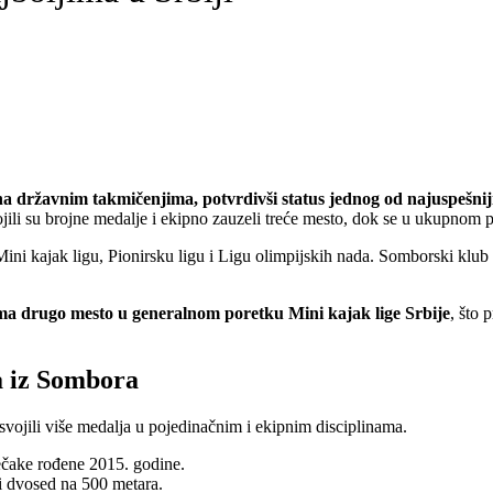
na državnim takmičenjima, potvrdivši status jednog od najuspešniji
ili su brojne medalje i ekipno zauzeli treće mesto, dok se u ukupnom p
z Mini kajak ligu, Pionirsku ligu i Ligu olimpijskih nada. Somborski k
 drugo mesto u generalnom poretku Mini kajak lige Srbije
, što 
ša iz Sombora
osvojili više medalja u pojedinačnim i ekipnim disciplinama.
dečake rođene 2015. godine.
ni dvosed na 500 metara.