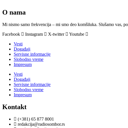
O nama
Mi nismo samo frekvencija – mi smo deo komšiluka. Slušamo vas, podr
Facebook
Instagram
X-twitter
Youtube
Vesti
Događaji
Servisne informacije
Slobodno vreme
Impresum
Vesti
Događaji
Servisne informacije
Slobodno vreme
Impresum
Kontakt
(+381) 65 877 8001
redakcija@radiosombor.rs