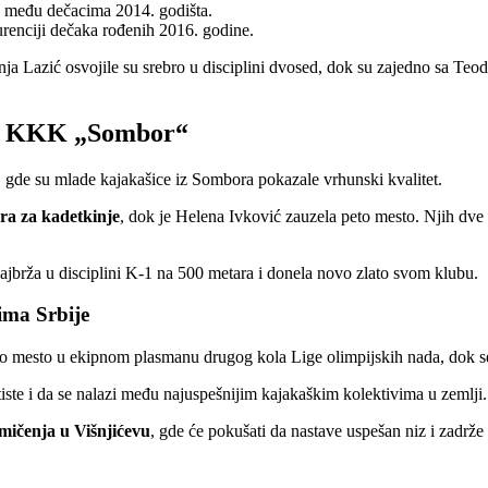
u među dečacima 2014. godišta.
renciji dečaka rođenih 2016. godine.
ja Lazić osvojile su srebro u disciplini dvosed, dok su zajedno sa Te
 za KKK „Sombor“
je, gde su mlade kajakašice iz Sombora pokazale vrhunski kvalitet.
ara za kadetkinje
, dok je Helena Ivković zauzela peto mesto. Njih dve 
 najbrža u disciplini K-1 na 500 metara i donela novo zlato svom klubu.
ma Srbije
 mesto u ekipnom plasmanu drugog kola Lige olimpijskih nada, dok se 
iste i da se nalazi među najuspešnijim kajakaškim kolektivima u zemlji.
mičenja u Višnjićevu
, gde će pokušati da nastave uspešan niz i zadr