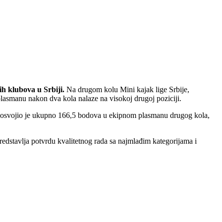
h klubova u Srbiji.
Na drugom kolu Mini kajak lige Srbije,
lasmanu nakon dva kola nalaze na visokoj drugoj poziciji.
lub osvojio je ukupno 166,5 bodova u ekipnom plasmanu drugog kola,
predstavlja potvrdu kvalitetnog rada sa najmlađim kategorijama i