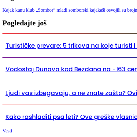
Kajak kanu klub „Sombor“
mladi somborski kajakaši osvojili su broj
Pogledajte još
Turističke prevare: 5 trikova na koje turisti 
Vodostaj Dunava kod Bezdana na -163 ce
Ljudi vas izbegavaju, a ne znate zašto? Ov
Kako rashladiti psa leti? Ove greške vlasni
Vesti