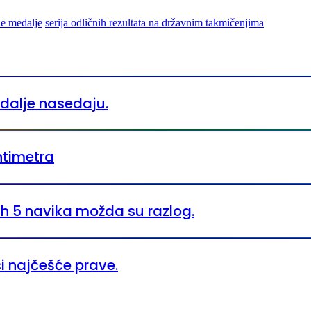
ne medalje
serija odličnih rezultata na državnim takmičenjima
i dalje nasedaju.
ntimetra
ih 5 navika možda su razlog.
ci najčešće prave.