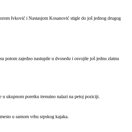
odorom Ivković i Nastasjom Kosanović stigle do još jednog drugog
su potom zajedno nastupile u dvosedu i osvojile još jednu zlatnu
u ukupnom poretku trenutno nalazi na petoj poziciji.
že mesto u samom vrhu srpskog kajaka.