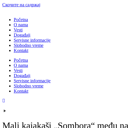
Скочите на садржај
Početna
O nama
Vesti
Događaji
Servisne informacije
Slobodno vreme
Kontakt
Početna
O nama
Vesti
Događaji
Servisne informacije
Slobodno vreme
Kontakt
Mali kajakaši „Sombora“ među naj