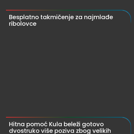
Besplatno takmičenje za najmlađe
ribolovce
Hitna pomoć Kula beleži gotovo
dvostruko više poziva zbog velikih