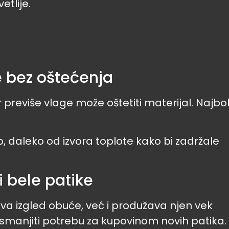
etlije.
e bez oštećenja
previše vlage može oštetiti materijal. Najbol
o, daleko od izvora toplote kako bi zadržale
i bele patike
 izgled obuće, već i produžava njen vek
smanjiti potrebu za kupovinom novih patika.