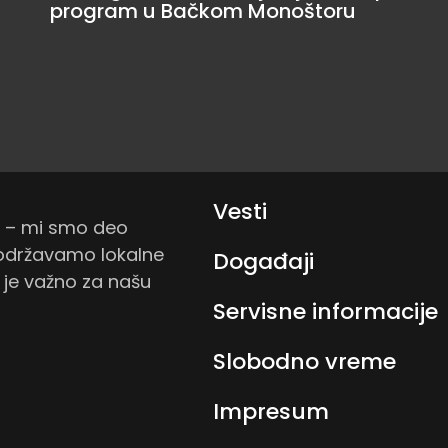
program u Bačkom Monoštoru
Vesti
a – mi smo deo
podržavamo lokalne
Događaji
o je važno za našu
Servisne informacije
Slobodno vreme
Impresum