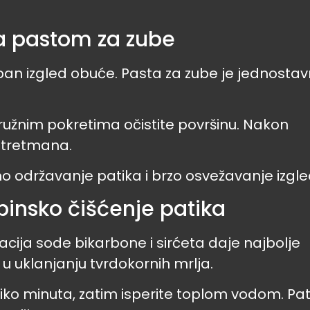
a pastom za zube
upan izgled obuće. Pasta za zube je jednosta
ružnim pokretima očistite površinu. Nakon
g tretmana.
 održavanje patika i brzo osvežavanje izgle
binsko čišćenje patika
acija sode bikarbone i sirćeta daje najbolje
 uklanjanju tvrdokornih mrlja.
iko minuta, zatim isperite toplom vodom. Pat