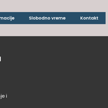
rmacije
Slobodno vreme
Kontakt
u
a
je i