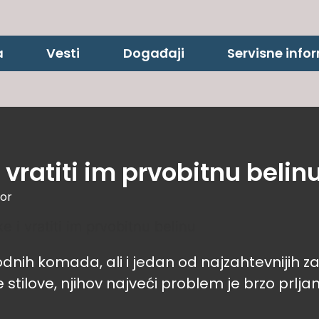
a
Vesti
Događaji
Servisne info
i vratiti im prvobitnu belin
bor
dnih komada, ali i jedan od najzahtevnijih z
 stilove, njihov najveći problem je brzo prljan