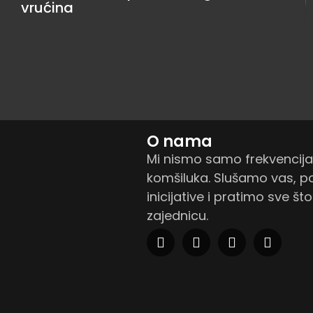
vrućina
O nama
Mi nismo samo frekvencij
komšiluka. Slušamo vas, 
inicijative i pratimo sve št
zajednicu.