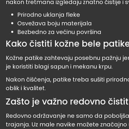
nakon tretmana izgledaju znatno čistije i sv
Prirodno uklanja fleke
Osvežava boju materijala
Bezbedno za većinu površina
Kako čistiti kožne bele patik
Kožne patike zahtevaju posebnu pažnju jer 
je koristiti blagi sapun i mekanu krpu.
Nakon čišćenja, patike treba sušiti prirodn
oblik i kvalitet.
Zašto je važno redovno čistit
Redovno održavanje ne samo da poboljšava
trajanja. Uz male navike možete značajno 