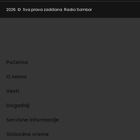
2026. © Sva prava zadržana. Radio Sombor
Početna
O nama
Vesti
Događaji
Servisne informacije
Slobodno vreme