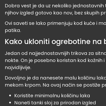
Dobra vest je da uz nekoliko jednostavnih 
njihov izgled gotovo kao nov, bez skupih pr
Ovi saveti se lako primenjuju kod kuće i m
patika.
Kako ukloniti ogrebotine na
Jedan od najjednostavnijih trikova za sitn
nokte. On je posebno koristan kod kožnih i
najvidljivije.
Dovoljno je da nanesete malu količinu la
mekom krpom. Na ovaj način se postiže priro
Koristite minimalnu količinu laka
Naneti tanki sloj za prirodan izgled