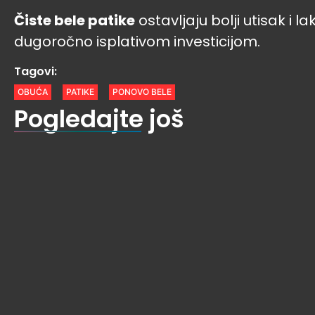
Čiste bele patike
ostavljaju bolji utisak i l
dugoročno isplativom investicijom.
Tagovi:
OBUĆA
PATIKE
PONOVO BELE
Pogledajte još