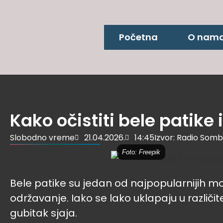
Početna
O nam
Kako očistiti bele patike 
Slobodno vreme
21.04.2026.
14:45
Izvor: Radio Som
Foto: Freepik
Bele patike su jedan od najpopularnijih mo
održavanje. Iako se lako uklapaju u različite
gubitak sjaja.