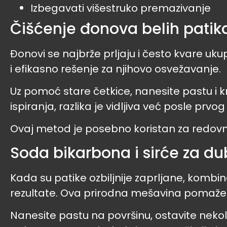
Izbegavati višestruko premazivanje
Čišćenje đonova belih patik
Đonovi se najbrže prljaju i često kvare uk
i efikasno rešenje za njihovo osvežavanje.
Uz pomoć stare četkice, nanesite pastu i k
ispiranja, razlika je vidljiva već posle prvo
Ovaj metod je posebno koristan za redovno
Soda bikarbona i sirće za du
Kada su patike ozbiljnije zaprljane, kombin
rezultate. Ova prirodna mešavina pomaže u
Nanesite pastu na površinu, ostavite nekol