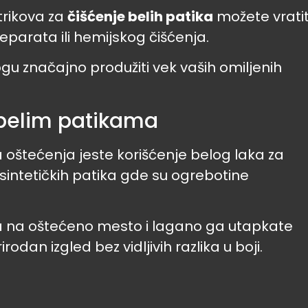
trikova za
čišćenje belih patika
možete vratit
eparata ili hemijskog čišćenja.
ogu značajno produžiti vek vaših omiljenih
 belim patikama
a oštećenja jeste korišćenje belog laka za
 sintetičkih patika gde su ogrebotine
ka na oštećeno mesto i lagano ga utapkate
dan izgled bez vidljivih razlika u boji.