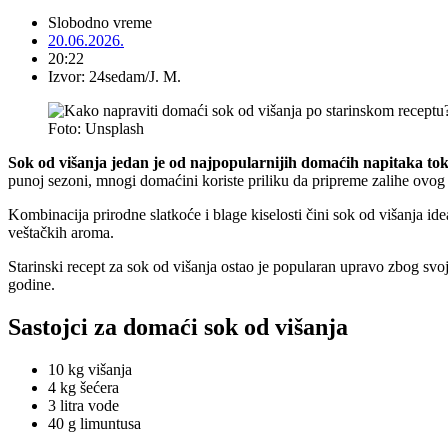
Slobodno vreme
20.06.2026.
20:22
Izvor: 24sedam/J. M.
Foto: Unsplash
Sok od višanja jedan je od najpopularnijih domaćih napitaka to
punoj sezoni, mnogi domaćini koriste priliku da pripreme zalihe ovog
Kombinacija prirodne slatkoće i blage kiselosti čini sok od višanja
veštačkih aroma.
Starinski recept za sok od višanja ostao je popularan upravo zbog svo
godine.
Sastojci za domaći sok od višanja
10 kg višanja
4 kg šećera
3 litra vode
40 g limuntusa