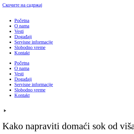
Скочите на садржај
Početna
O nama
Vesti
Događaji
Servisne informacije
Slobodno vreme
Kontakt
Početna
O nama
Vesti
Događaji
Servisne informacije
Slobodno vreme
Kontakt
Kako napraviti domaći sok od viš