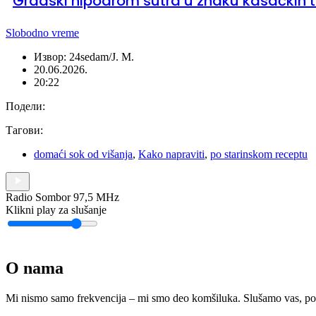
Gradski hipodrom sutra u znaku kasačkih t
Slobodno vreme
Извор: 24sedam/J. M.
20.06.2026.
20:22
Подели:
Тагови:
domaći sok od višanja
,
Kako napraviti
,
po starinskom receptu
Radio Sombor 97,5 MHz
Klikni play za slušanje
O nama
Mi nismo samo frekvencija – mi smo deo komšiluka. Slušamo vas, podr