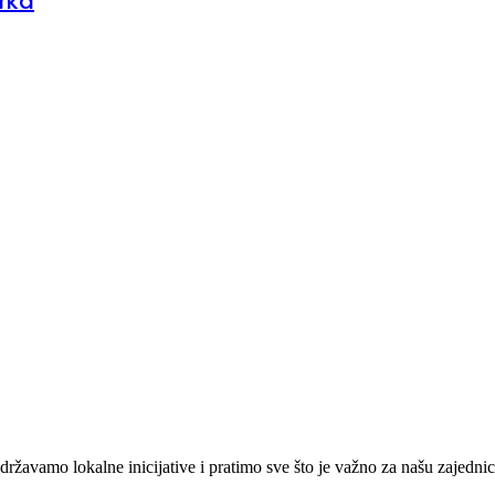
rka
žavamo lokalne inicijative i pratimo sve što je važno za našu zajednic