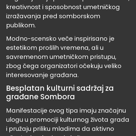
kreativnost i sposobnost umetničkog
izražavanja pred somborskom
publikom.
Modno-scensko veče inspirisano je
estetikom prošlih vremena, ali u
savremenom umetničkom pristupu,
zbog čega organizatori očekuju veliko
interesovanje građana.
Besplatan kulturni sadržaj za
građane Sombora
Manifestacije ovog tipa imaju značajnu
ulogu u promociji kulturnog života grada
i pružaju priliku mladima da aktivno