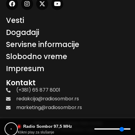
Vesti
Događaji
Servisne informacije
Slobodno vreme
Impresum
Kontakt
(+381) 65 877 8001
redakcija@radiosombor.rs
marketing@radiosombor.rs
2026. © Sva prava zadržana. Radio Sombor
Radio Sombor 97,5 MHz
Дизајн и веб: Премиер Дизајн Студио
Klikni play za slušanje