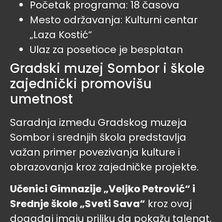
Početak programa: 18 časova
Mesto održavanja: Kulturni centar
„Laza Kostić“
Ulaz za posetioce je besplatan
Gradski muzej Sombor i škole
zajednički promovišu
umetnost
Saradnja između Gradskog muzeja
Sombor i srednjih škola predstavlja
važan primer povezivanja kulture i
obrazovanja kroz zajedničke projekte.
Učenici Gimnazije „Veljko Petrović“ i
Srednje škole „Sveti Sava“
kroz ovaj
događaj imaju priliku da pokažu talenat,