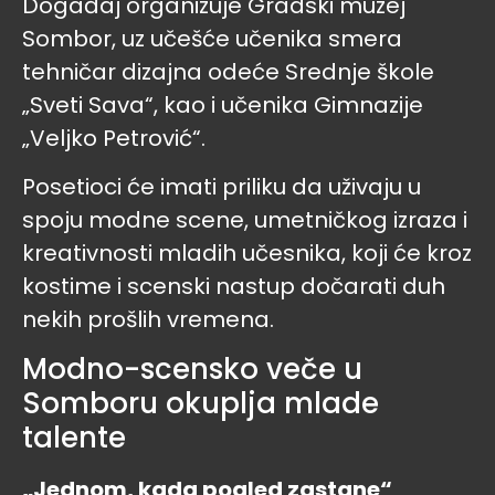
Događaj organizuje Gradski muzej
Sombor, uz učešće učenika smera
tehničar dizajna odeće Srednje škole
„Sveti Sava“, kao i učenika Gimnazije
„Veljko Petrović“.
Posetioci će imati priliku da uživaju u
spoju modne scene, umetničkog izraza i
kreativnosti mladih učesnika, koji će kroz
kostime i scenski nastup dočarati duh
nekih prošlih vremena.
Modno-scensko veče u
Somboru okuplja mlade
talente
„Jednom, kada pogled zastane“