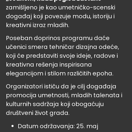
zamišljeno je kao umetničko-scenski
događaj koji povezuje modu, istoriju i
kreativni izraz mladih.
Poseban doprinos programu daće
učenici smera tehničar dizajna odeće,
koji će predstaviti svoje ideje, radove i
kreativna rešenja inspirisana
elegancijom i stilom različitih epoha.
Organizatori ističu da je cilj događaja
promocija umetnosti, mladih talenata i
kulturnih sadržaja koji obogaćuju
društveni život grada.
Datum održavanja: 25. maj