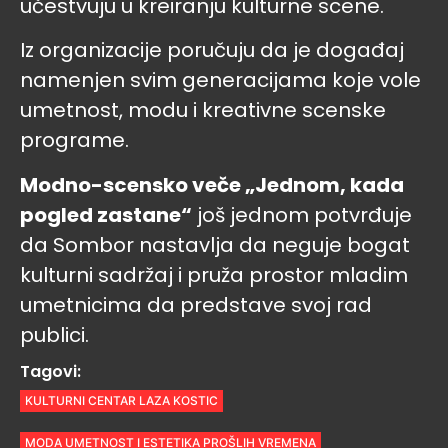
učestvuju u kreiranju kulturne scene.
Iz organizacije poručuju da je događaj
namenjen svim generacijama koje vole
umetnost, modu i kreativne scenske
programe.
Modno-scensko veče „Jednom, kada
pogled zastane“
još jednom potvrđuje
da Sombor nastavlja da neguje bogat
kulturni sadržaj i pruža prostor mladim
umetnicima da predstave svoj rad
publici.
Tagovi:
KULTURNI CENTAR LAZA KOSTIC
MODA UMETNOST I ESTETIKA PROŠLIH VREMENA