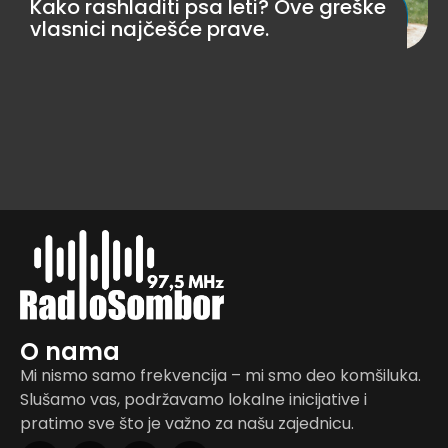
Kako rashladiti psa leti? Ove greške
vlasnici najčešće prave.
O nama
Mi nismo samo frekvencija – mi smo deo komšiluka.
Slušamo vas, podržavamo lokalne inicijative i
pratimo sve što je važno za našu zajednicu.