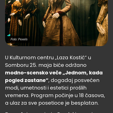
Foto: Pexels
U Kulturnom centru „Laza Kostić“ u
Somboru 25. maja biće održano
modno-scensko veče „Jednom, kada
pogled zastane“
, događaj posvećen
modi, umetnosti i estetici prošlih
vremena. Program počinje u 18 časova,
a ulaz za sve posetioce je besplatan.