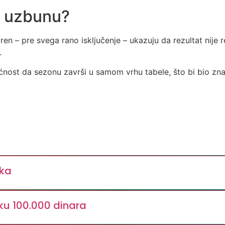
a uzbunu?
aren – pre svega rano isključenje – ukazuju da rezultat nij
.
ućnost da sezonu završi u samom vrhu tabele, što bi bio zna
rka
ku 100.000 dinara