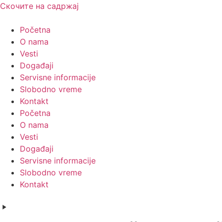
Скочите на садржај
Početna
O nama
Vesti
Događaji
Servisne informacije
Slobodno vreme
Kontakt
Početna
O nama
Vesti
Događaji
Servisne informacije
Slobodno vreme
Kontakt