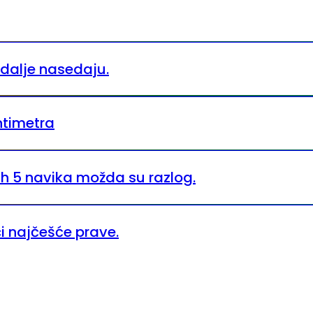
i dalje nasedaju.
ntimetra
ih 5 navika možda su razlog.
ci najčešće prave.