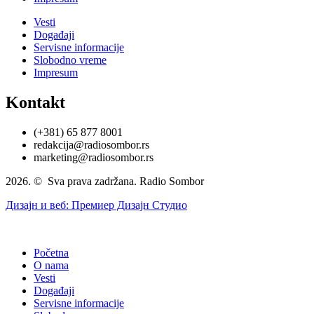
Vesti
Događaji
Servisne informacije
Slobodno vreme
Impresum
Kontakt
(+381) 65 877 8001
redakcija@radiosombor.rs
marketing@radiosombor.rs
2026. © Sva prava zadržana. Radio Sombor
Дизајн и веб: Премиер Дизајн Студио
Početna
O nama
Vesti
Događaji
Servisne informacije