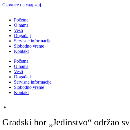
Скочите на садржај
Početna
O nama
Vesti
Događaji
Servisne informacije
Slobodno vreme
Kontakt
Početna
O nama
Vesti
Događaji
Servisne informacije
Slobodno vreme
Kontakt
Gradski hor „Jedinstvo“ održao sv