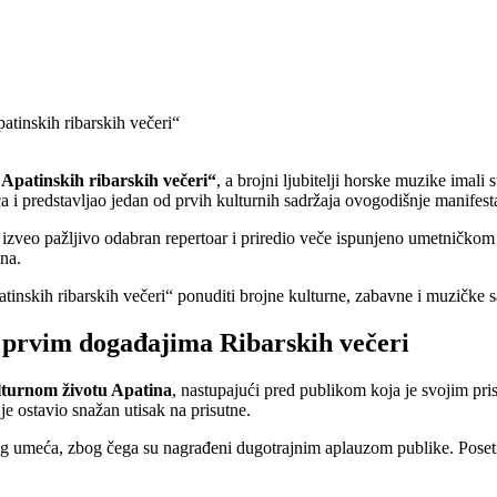
„Apatinskih ribarskih večeri“
, a brojni ljubitelji horske muzike ima
a i predstavljao jedan od prvih kulturnih sadržaja ovogodišnje manifesta
je izveo pažljivo odabran repertoar i priredio veče ispunjeno umetnič
na.
tinskih ribarskih večeri“ ponuditi brojne kulturne, zabavne i muzičke 
prvim događajima Ribarskih večeri
ulturnom životu Apatina
, nastupajući pred publikom koja je svojim p
e ostavio snažan utisak na prisutne.
g umeća, zbog čega su nagrađeni dugotrajnim aplauzom publike. Posetioci