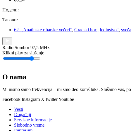
Подели:
Тагови:
62. „Apatinske ribarske večeri“
,
Gradski hor „Jedinstvo“
,
sveča
Radio Sombor 97,5 MHz
Klikni play za slušanje
O nama
Mi nismo samo frekvencija – mi smo deo komšiluka. Slušamo vas, podr
Facebook
Instagram
X-twitter
Youtube
Vesti
Događaji
Servisne informacije
Slobodno vreme
Impresum