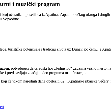
turni i muzički program
broj učesnika i posetilaca iz Apatina, Zapadnobačkog okruga i drugih de
lu Vojvodine.
leđe, turističke potencijale i tradiciju života uz Dunav, po čemu je Apa
lauzom
, potvrđujući da Gradski hor „Jedinstvo“ zauzima važno mesto na 
ike i predstavljaju značajan deo programa manifestacije.
 koji će tokom narednih dana obeležiti 62. „Apatinske ribarske večeri“ i
ert