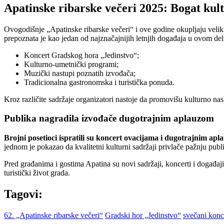
Apatinske ribarske večeri 2025: Bogat kul
Ovogodišnje „Apatinske ribarske večeri“ i ove godine okupljaju veliki 
prepoznata je kao jedan od najznačajnijih letnjih događaja u ovom de
Koncert Gradskog hora „Jedinstvo“;
Kulturno-umetnički programi;
Muzički nastupi poznatih izvođača;
Tradicionalna gastronomska i turistička ponuda.
Kroz različite sadržaje organizatori nastoje da promovišu kulturno nas
Publika nagradila izvođače dugotrajnim aplauzom
Brojni posetioci ispratili su koncert ovacijama i dugotrajnim ap
jednom je pokazao da kvalitetni kulturni sadržaji privlače pažnju publ
Pred građanima i gostima Apatina su novi sadržaji, koncerti i događaji
turistički život grada.
Tagovi:
62. „Apatinske ribarske večeri“
Gradski hor „Jedinstvo“
svečani konc