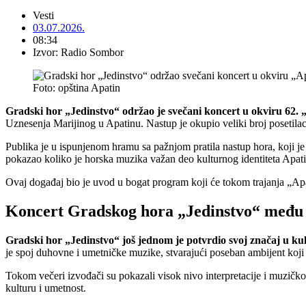
Vesti
03.07.2026.
08:34
Izvor: Radio Sombor
Foto: opština Apatin
Gradski hor „Jedinstvo“ održao je svečani koncert u okviru 62. 
Uznesenja Marijinog u Apatinu. Nastup je okupio veliki broj posetilac
Publika je u ispunjenom hramu sa pažnjom pratila nastup hora, koji 
pokazao koliko je horska muzika važan deo kulturnog identiteta Apati
Ovaj događaj bio je uvod u bogat program koji će tokom trajanja „Apa
Koncert Gradskog hora „Jedinstvo“ među 
Gradski hor „Jedinstvo“ još jednom je potvrdio svoj značaj u k
je spoj duhovne i umetničke muzike, stvarajući poseban ambijent koji j
Tokom večeri izvođači su pokazali visok nivo interpretacije i muzičko
kulturu i umetnost.