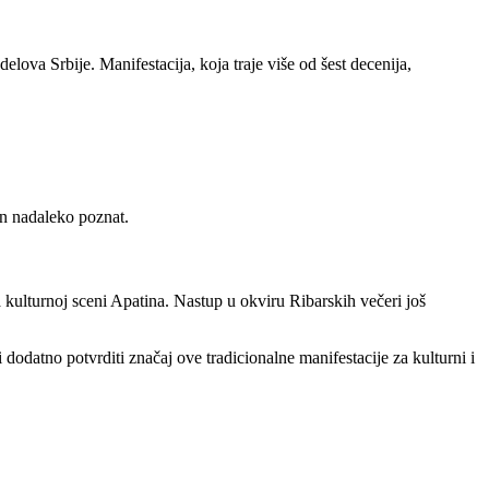
lova Srbije. Manifestacija, koja traje više od šest decenija,
tin nadaleko poznat.
kulturnoj sceni Apatina. Nastup u okviru Ribarskih večeri još
 dodatno potvrditi značaj ove tradicionalne manifestacije za kulturni i