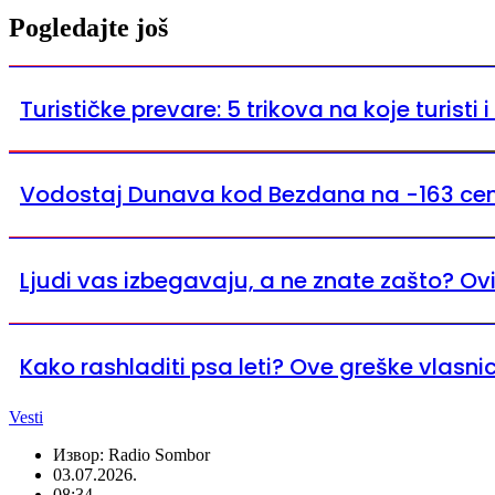
Pogledajte još
Turističke prevare: 5 trikova na koje turisti 
Vodostaj Dunava kod Bezdana na -163 ce
Ljudi vas izbegavaju, a ne znate zašto? Ov
Kako rashladiti psa leti? Ove greške vlasni
Vesti
Извор: Radio Sombor
03.07.2026.
08:34