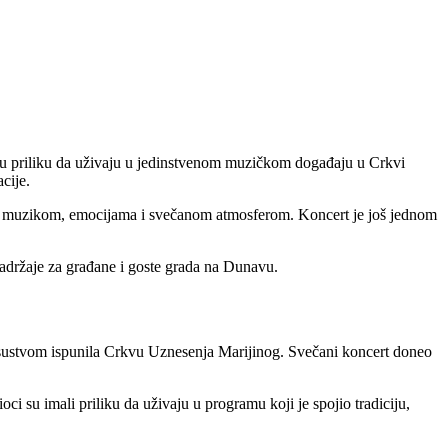
li su priliku da uživaju u jedinstvenom muzičkom događaju u Crkvi
cije.
kom muzikom, emocijama i svečanom atmosferom. Koncert je još jednom
sadržaje za građane i goste grada na Dunavu.
risustvom ispunila Crkvu Uznesenja Marijinog. Svečani koncert doneo
 su imali priliku da uživaju u programu koji je spojio tradiciju,