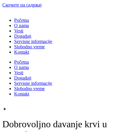
Скочите на садржај
Početna
O nama
Vesti
Događaji
Servisne informacije
Slobodno vreme
Kontakt
Početna
O nama
Vesti
Događaji
Servisne informacije
Slobodno vreme
Kontakt
Dobrovoljno davanje krvi u