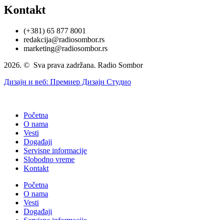
Kontakt
(+381) 65 877 8001
redakcija@radiosombor.rs
marketing@radiosombor.rs
2026. © Sva prava zadržana. Radio Sombor
Дизајн и веб: Премиер Дизајн Студио
Početna
O nama
Vesti
Događaji
Servisne informacije
Slobodno vreme
Kontakt
Početna
O nama
Vesti
Događaji