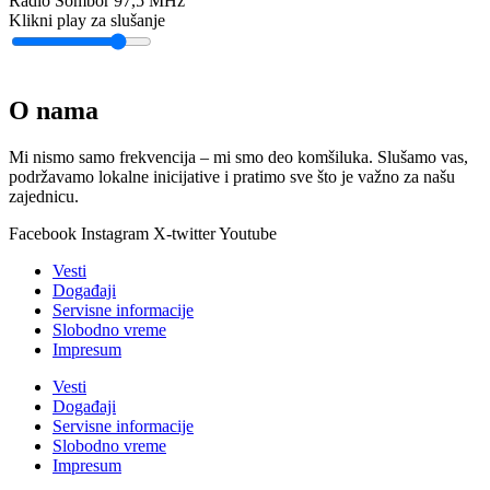
Radio Sombor 97,5 MHz
Klikni play za slušanje
O nama
Mi nismo samo frekvencija – mi smo deo komšiluka. Slušamo vas,
podržavamo lokalne inicijative i pratimo sve što je važno za našu
zajednicu.
Facebook
Instagram
X-twitter
Youtube
Vesti
Događaji
Servisne informacije
Slobodno vreme
Impresum
Vesti
Događaji
Servisne informacije
Slobodno vreme
Impresum