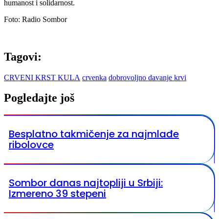
humanost i solidarnost.
Foto: Radio Sombor
Tagovi:
CRVENI KRST KULA
crvenka
dobrovoljno davanje krvi
Pogledajte još
Besplatno takmičenje za najmlađe
ribolovce
Sombor danas najtopliji u Srbiji:
Izmereno 39 stepeni