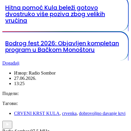
Hitna pomoć Kula beleži gotovo
dvostruko više poziva zbog velikih
vrućina
Bodrog fest 2026: Objavljen kompletan
program u Bačkom Monoštoru
Događaji
Извор: Radio Sombor
27.06.2026.
13:25
Подели:
Тагови:
CRVENI KRST KULA
,
crvenka
,
dobrovoljno davanje krvi