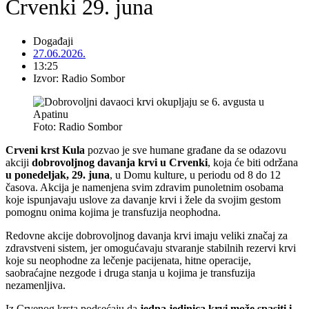
Crvenki 29. juna
Događaji
27.06.2026.
13:25
Izvor: Radio Sombor
Foto: Radio Sombor
Crveni krst Kula
pozvao je sve humane građane da se odazovu
akciji
dobrovoljnog davanja krvi u Crvenki
, koja će biti održana
u ponedeljak, 29. juna
, u Domu kulture, u periodu od 8 do 12
časova. Akcija je namenjena svim zdravim punoletnim osobama
koje ispunjavaju uslove za davanje krvi i žele da svojim gestom
pomognu onima kojima je transfuzija neophodna.
Redovne akcije dobrovoljnog davanja krvi imaju veliki značaj za
zdravstveni sistem, jer omogućavaju stvaranje stabilnih rezervi krvi
koje su neophodne za lečenje pacijenata, hitne operacije,
saobraćajne nezgode i druga stanja u kojima je transfuzija
nezamenljiva.
Iz Crvenog krsta podsećaju da
jedna jedinica krvi može spasiti i