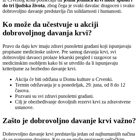
do tri ljudska života
, zbog čega je svaki davalac dragocen i svako
dobrovoljno davanje predstavlja čin solidarnosti i humanosti.
Ko može da učestvuje u akciji
dobrovoljnog davanja krvi?
Pravo da daju krv imaju zdravi punoletni građani koji ispunjavaju
propisane medicinske uslove. Pre samog davanja krvi, svi
dobrovoljni davaoci prolaze lekarski pregled i razgovor sa
medicinskim osobljem kako bi se utvrdilo da li ispunjavaju
kriterijume za bezbedno davanje krvi.
Akcija će biti održana u Domu kulture u Crvenki.
Termin održavanja je u ponedeljak, 29. juna, od 8 do 12
časova.
Pozvani su svi zdravi punoletni građani.
Cilj je obezbeđivanje dovoljnih rezervi krvi za zdravstvene
ustanove.
Zašto je dobrovoljno davanje krvi važno?
Dobrovoljno davanje krvi predstavlja jedan od najhumanijih načina
da se pomogne drugima. Krv se ne može proizvesti veštačkim