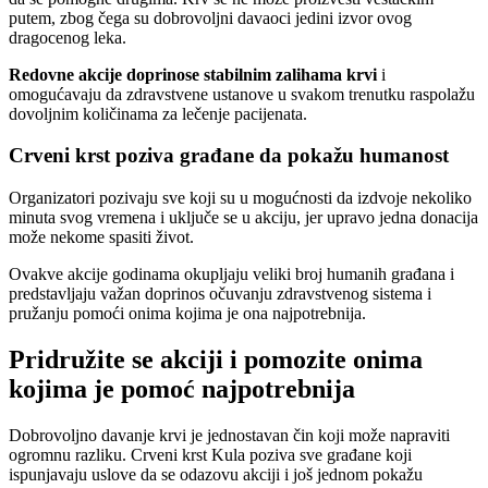
putem, zbog čega su dobrovoljni davaoci jedini izvor ovog
dragocenog leka.
Redovne akcije doprinose stabilnim zalihama krvi
i
omogućavaju da zdravstvene ustanove u svakom trenutku raspolažu
dovoljnim količinama za lečenje pacijenata.
Crveni krst poziva građane da pokažu humanost
Organizatori pozivaju sve koji su u mogućnosti da izdvoje nekoliko
minuta svog vremena i uključe se u akciju, jer upravo jedna donacija
može nekome spasiti život.
Ovakve akcije godinama okupljaju veliki broj humanih građana i
predstavljaju važan doprinos očuvanju zdravstvenog sistema i
pružanju pomoći onima kojima je ona najpotrebnija.
Pridružite se akciji i pomozite onima
kojima je pomoć najpotrebnija
Dobrovoljno davanje krvi je jednostavan čin koji može napraviti
ogromnu razliku. Crveni krst Kula poziva sve građane koji
ispunjavaju uslove da se odazovu akciji i još jednom pokažu