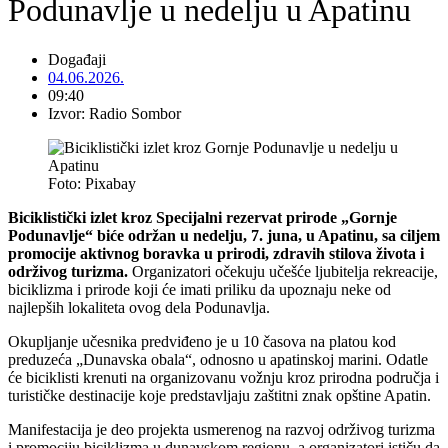
Podunavlje u nedelju u Apatinu
Događaji
04.06.2026.
09:40
Izvor: Radio Sombor
Foto: Pixabay
Biciklistički izlet kroz Specijalni rezervat prirode „Gornje
Podunavlje“ biće održan u nedelju, 7. juna, u Apatinu, sa ciljem
promocije aktivnog boravka u prirodi, zdravih stilova života i
održivog turizma.
Organizatori očekuju učešće ljubitelja rekreacije,
biciklizma i prirode koji će imati priliku da upoznaju neke od
najlepših lokaliteta ovog dela Podunavlja.
Okupljanje učesnika predviđeno je u 10 časova na platou kod
preduzeća „Dunavska obala“, odnosno u apatinskoj marini. Odatle
će biciklisti krenuti na organizovanu vožnju kroz prirodna područja i
turističke destinacije koje predstavljaju zaštitni znak opštine Apatin.
Manifestacija je deo projekta usmerenog na razvoj održivog turizma
i promociju biciklizma u dunavskom regionu, a organizatori ističu da