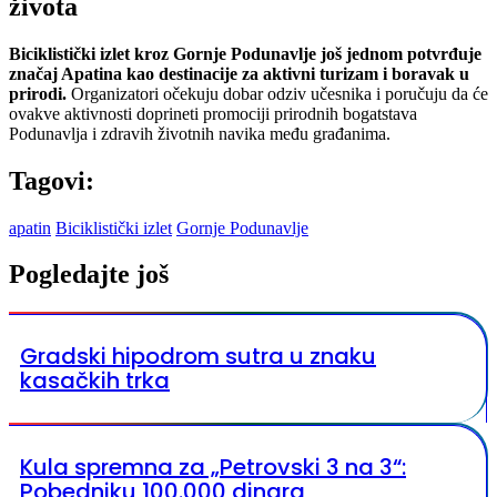
života
Biciklistički izlet kroz Gornje Podunavlje još jednom potvrđuje
značaj Apatina kao destinacije za aktivni turizam i boravak u
prirodi.
Organizatori očekuju dobar odziv učesnika i poručuju da će
ovakve aktivnosti doprineti promociji prirodnih bogatstava
Podunavlja i zdravih životnih navika među građanima.
Tagovi:
apatin
Biciklistički izlet
Gornje Podunavlje
Pogledajte još
Gradski hipodrom sutra u znaku
kasačkih trka
Kula spremna za „Petrovski 3 na 3“:
Pobedniku 100.000 dinara