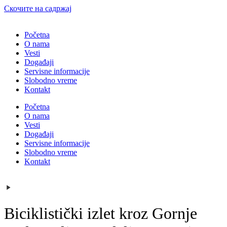
Скочите на садржај
Početna
O nama
Vesti
Događaji
Servisne informacije
Slobodno vreme
Kontakt
Početna
O nama
Vesti
Događaji
Servisne informacije
Slobodno vreme
Kontakt
Biciklistički izlet kroz Gornje