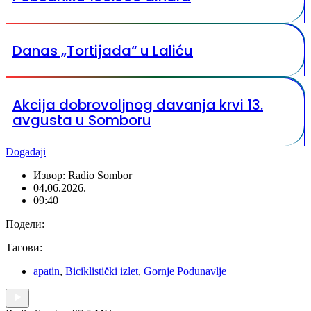
Danas „Tortijada“ u Laliću
Akcija dobrovoljnog davanja krvi 13.
avgusta u Somboru
Događaji
Извор: Radio Sombor
04.06.2026.
09:40
Подели:
Тагови:
apatin
,
Biciklistički izlet
,
Gornje Podunavlje