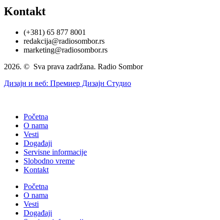
Kontakt
(+381) 65 877 8001
redakcija@radiosombor.rs
marketing@radiosombor.rs
2026. © Sva prava zadržana. Radio Sombor
Дизајн и веб: Премиер Дизајн Студио
Početna
O nama
Vesti
Događaji
Servisne informacije
Slobodno vreme
Kontakt
Početna
O nama
Vesti
Događaji