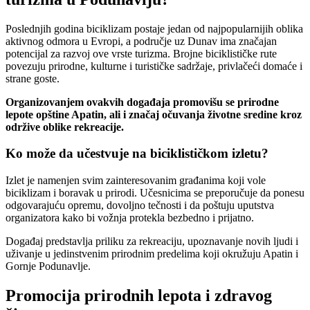
Poslednjih godina biciklizam postaje jedan od najpopularnijih oblika
aktivnog odmora u Evropi, a područje uz Dunav ima značajan
potencijal za razvoj ove vrste turizma. Brojne biciklističke rute
povezuju prirodne, kulturne i turističke sadržaje, privlačeći domaće i
strane goste.
Organizovanjem ovakvih događaja promovišu se prirodne
lepote opštine Apatin, ali i značaj očuvanja životne sredine kroz
održive oblike rekreacije.
Ko može da učestvuje na biciklističkom izletu?
Izlet je namenjen svim zainteresovanim građanima koji vole
biciklizam i boravak u prirodi. Učesnicima se preporučuje da ponesu
odgovarajuću opremu, dovoljno tečnosti i da poštuju uputstva
organizatora kako bi vožnja protekla bezbedno i prijatno.
Događaj predstavlja priliku za rekreaciju, upoznavanje novih ljudi i
uživanje u jedinstvenim prirodnim predelima koji okružuju Apatin i
Gornje Podunavlje.
Promocija prirodnih lepota i zdravog