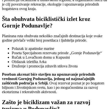
je cilj povezivanje rekreacije, ekologije i upoznavanja prirodnih
bogatstava ovog kraja.
Šta obuhvata biciklistički izlet kroz
Gornje Podunavlje?
Planirana ruta obuhvata nekoliko značajnih destinacija koje svake
godine privlače veliki broj posetilaca i ljubitelja prirode.
Polazak iz apatinske marine
Poseta Specijalnom rezervatu prirode „Gornje Podunavlje“
Ručak u Lovačkom domu u Kupusini
Obilazak izletišta Arka
Druženje i promocija zdravih stilova života
Poseban akcenat biće stavljen na upoznavanje prirodnih
vrednosti Gornjeg Podunavlja, jednog od najznačajnijih
zaštićenih područja u Srbiji.
Ovaj rezervat poznat je po bogatom
biljnom i životinjskom svetu, kao i po mogućnostima za razvoj
ekoturizma i rekreativnih aktivnosti.
Zašto je biciklizam važan za razvoj
turizma u Podunavlju?