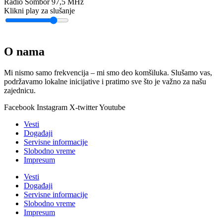
Radio Sombor 97,5 MHz
Klikni play za slušanje
O nama
Mi nismo samo frekvencija – mi smo deo komšiluka. Slušamo vas,
podržavamo lokalne inicijative i pratimo sve što je važno za našu
zajednicu.
Facebook
Instagram
X-twitter
Youtube
Vesti
Događaji
Servisne informacije
Slobodno vreme
Impresum
Vesti
Događaji
Servisne informacije
Slobodno vreme
Impresum